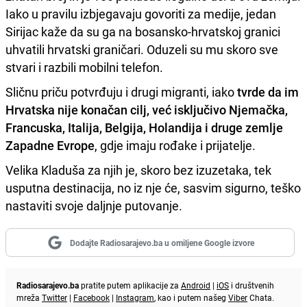
Iako u pravilu izbjegavaju govoriti za medije, jedan
Sirijac kaže da su ga na bosansko-hrvatskoj granici
uhvatili hrvatski graničari. Oduzeli su mu skoro sve
stvari i razbili mobilni telefon.
Sličnu priču potvrđuju i drugi migranti, iako
tvrde da im
Hrvatska nije konačan cilj, već isključivo Njemačka,
Francuska, Italija, Belgija, Holandija i druge zemlje
Zapadne Evrope
, gdje imaju rođake i prijatelje.
Velika Kladuša za njih je, skoro bez izuzetaka, tek
usputna destinacija, no iz nje će, sasvim sigurno, teško
nastaviti svoje daljnje putovanje.
Dodajte Radiosarajevo.ba u omiljene Google izvore
Radiosarajevo.ba
pratite putem aplikacije za
Android
|
iOS
i društvenih
mreža
Twitter
|
Facebook
|
Instagram
, kao i putem našeg
Viber
Chata.