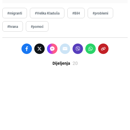
#migranti
#Velika Kladuša
#BiH
#problemi
#hrana
#pomoć
20
Dijeljenja