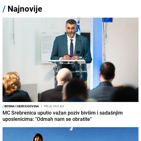
/
Najnovije
/
BOSNA I HERCEGOVINA
I
PRIJE OKO 8H
MC Srebrenica uputio važan poziv bivšim i sadašnjim
uposlenicima: "Odmah nam se obratite"