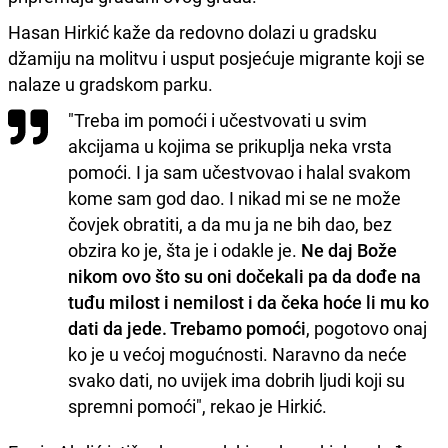
Hasan Hirkić kaže da redovno dolazi u gradsku
džamiju na molitvu i usput posjećuje migrante koji se
nalaze u gradskom parku.
"Treba im pomoći i učestvovati u svim
akcijama u kojima se prikuplja neka vrsta
pomoći. I ja sam učestvovao i halal svakom
kome sam god dao. I nikad mi se ne može
čovjek obratiti, a da mu ja ne bih dao, bez
obzira ko je, šta je i odakle je.
Ne daj Bože
nikom ovo što su oni dočekali pa da dođe na
tuđu milost i nemilost i da čeka hoće li mu ko
dati da jede. Trebamo pomoći
, pogotovo onaj
ko je u većoj mogućnosti. Naravno da neće
svako dati, no uvijek ima dobrih ljudi koji su
spremni pomoći", rekao je Hirkić.