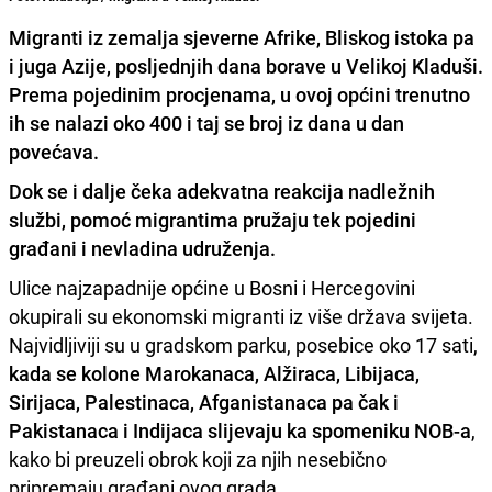
Migranti iz zemalja sjeverne Afrike, Bliskog istoka pa
i juga Azije, posljednjih dana borave u Velikoj Kladuši.
Prema pojedinim procjenama, u ovoj općini trenutno
ih se nalazi oko 400 i taj se broj iz dana u dan
povećava.
Dok se i dalje čeka adekvatna reakcija nadležnih
službi,
pomoć migrantima pružaju tek pojedini
građani i nevladina udruženja.
Ulice najzapadnije općine u Bosni i Hercegovini
okupirali su ekonomski migranti iz više država svijeta.
Najvidljiviji su u gradskom parku, posebice oko 17 sati,
kada se kolone Marokanaca, Alžiraca, Libijaca,
Sirijaca, Palestinaca, Afganistanaca pa čak i
Pakistanaca i Indijaca slijevaju ka spomeniku NOB-a
,
kako bi preuzeli obrok koji za njih nesebično
pripremaju građani ovog grada.