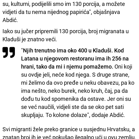
su, kulturni, podijelili smo im 130 porcija, a možete
vidjeti da tu nema nijednog papirića", objašnjava
Abdić.
Iako su jučer pripremili 130 porcija, broj migranata u
Kladuši je znatno veći.
"
Njih trenutno ima oko 400 u Kladuši. Kod
Latana u njegovom restoranu ima ih 256 na
hrani, tako da mi i njemu pomažemo.
Oni koji
su ovdje jeli, neće kod njega. S druge strane,
mi želimo da ovo pređe u neku obavezu, pa ko
ima nešto, neko burek, neko kruh, čaj, pa da
dođu tu kod spomenika da ostave. Jer oni su
se već naučili, vidjeli ste da se oko pet sati
skupljaju. To kolone dolaze", dodaje Abdić.
Svi migranti žele preko granice u susjednu Hrvatsku, a
znatan broj ih je već pokušao ilegalno ući u ovu zemlju.