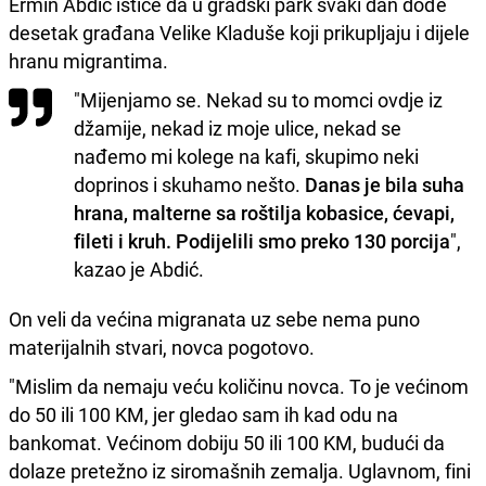
Ermin Abdić ističe da u gradski park svaki dan dođe
desetak građana Velike Kladuše koji prikupljaju i dijele
hranu migrantima.
"Mijenjamo se. Nekad su to momci ovdje iz
džamije, nekad iz moje ulice, nekad se
nađemo mi kolege na kafi, skupimo neki
doprinos i skuhamo nešto.
Danas je bila suha
hrana, malterne sa roštilja kobasice, ćevapi,
fileti i kruh. Podijelili smo preko 130 porcija
",
kazao je Abdić.
On veli da većina migranata uz sebe nema puno
materijalnih stvari, novca pogotovo.
"Mislim da nemaju veću količinu novca. To je većinom
do 50 ili 100 KM, jer gledao sam ih kad odu na
bankomat. Većinom dobiju 50 ili 100 KM, budući da
dolaze pretežno iz siromašnih zemalja. Uglavnom, fini