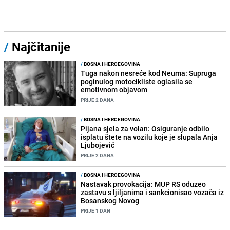
/
Najčitanije
/
BOSNA I HERCEGOVINA
Tuga nakon nesreće kod Neuma: Supruga
poginulog motocikliste oglasila se
emotivnom objavom
PRIJE 2 DANA
/
BOSNA I HERCEGOVINA
Pijana sjela za volan: Osiguranje odbilo
isplatu štete na vozilu koje je slupala Anja
Ljubojević
PRIJE 2 DANA
/
BOSNA I HERCEGOVINA
Nastavak provokacija: MUP RS oduzeo
zastavu s ljiljanima i sankcionisao vozača iz
Bosanskog Novog
PRIJE 1 DAN