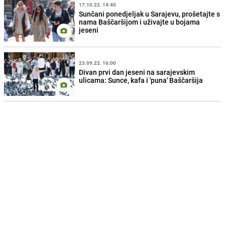
17.10.22. 14:40
Sunčani ponedjeljak u Sarajevu, prošetajte s
nama Baščaršijom i uživajte u bojama
jeseni
23.09.22. 16:00
Divan prvi dan jeseni na sarajevskim
ulicama: Sunce, kafa i 'puna' Baščaršija