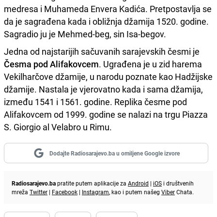
medresa i Muhameda Envera Kadića. Pretpostavlja se
da je sagrađena kada i obližnja džamija 1520. godine.
Sagradio ju je Mehmed-beg, sin Isa-begov.
Jedna od najstarijih sačuvanih sarajevskih česmi je
Česma pod Alifakovcem
. Ugrađena je u zid harema
Vekilharčove džamije, u narodu poznate kao Hadžijske
džamije. Nastala je vjerovatno kada i sama džamija,
između 1541 i 1561. godine. Replika česme pod
Alifakovcem od 1999. godine se nalazi na trgu Piazza
S. Giorgio al Velabro u Rimu.
Dodajte Radiosarajevo.ba u omiljene Google izvore
Radiosarajevo.ba
pratite putem aplikacije za
Android
|
iOS
i društvenih
mreža
Twitter
|
Facebook
|
Instagram
, kao i putem našeg
Viber
Chata.