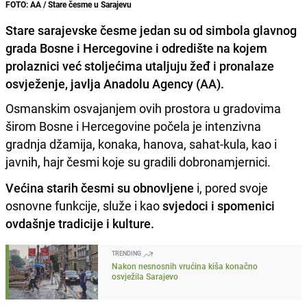
FOTO: AA / Stare česme u Sarajevu
Stare sarajevske česme jedan su od simbola glavnog
grada Bosne i Hercegovine i odredište na kojem
prolaznici već stoljećima utaljuju žeđ i pronalaze
osvježenje, javlja Anadolu Agency (AA).
Osmanskim osvajanjem ovih prostora u gradovima
širom Bosne i Hercegovine počela je intenzivna
gradnja džamija, konaka, hanova, sahat-kula, kao i
javnih, hajr česmi koje su gradili dobronamjernici.
Većina starih česmi su obnovljene
i, pored svoje
osnovne funkcije, služe i kao
svjedoci i spomenici
ovdašnje tradicije i kulture.
TRENDING
Nakon nesnosnih vrućina kiša konačno
osvježila Sarajevo