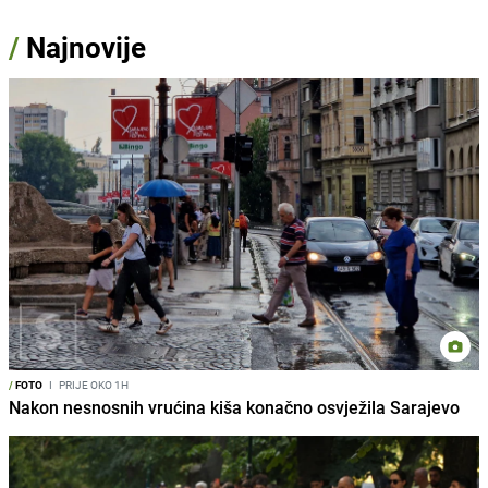
/
Najnovije
/
FOTO
I
PRIJE OKO 1H
Nakon nesnosnih vrućina kiša konačno osvježila Sarajevo