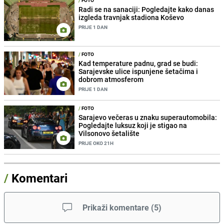
Radi se na sanaciji: Pogledajte kako danas
izgleda travnjak stadiona Koševo
PRIJE 1 DAN
/
FOTO
Kad temperature padnu, grad se budi:
Sarajevske ulice ispunjene šetačima i
dobrom atmosferom
PRIJE 1 DAN
/
FOTO
Sarajevo večeras u znaku superautomobila:
Pogledajte luksuz koji je stigao na
Vilsonovo šetalište
PRIJE OKO 21H
/
Komentari
Prikaži komentare
(
5
)