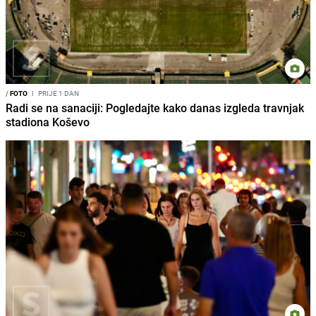
/
FOTO
I
PRIJE 1 DAN
Radi se na sanaciji: Pogledajte kako danas izgleda travnjak
stadiona Koševo