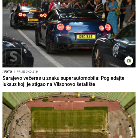
/
FOTO
I
PRIJE OKO 21H
Sarajevo večeras u znaku superautomobila: Pogledajte
luksuz koji je stigao na Vilsonovo šetalište