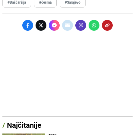
#Baščaršija
#česma
#Sarajevo
/
Najčitanije
/
FOTO