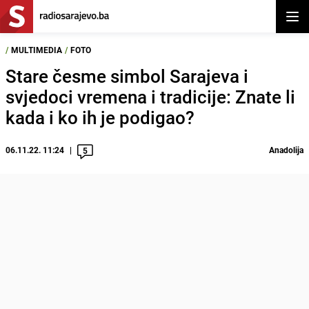
Otvor
/
MULTIMEDIA
/
FOTO
Stare česme simbol Sarajeva i
svjedoci vremena i tradicije: Znate li
kada i ko ih je podigao?
06.11.22. 11:24
Anadolija
5