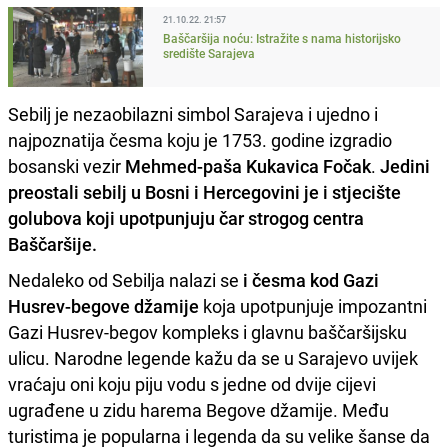
21.10.22. 21:57
Baščaršija noću: Istražite s nama historijsko
središte Sarajeva
Sebilj je nezaobilazni simbol Sarajeva i ujedno i
najpoznatija česma koju je 1753. godine izgradio
bosanski vezir
Mehmed-paša Kukavica Fočak
.
Jedini
preostali sebilj u Bosni i Hercegovini je i stjecište
golubova koji upotpunjuju čar strogog centra
Baščaršije.
Nedaleko od Sebilja nalazi se
i česma kod Gazi
Husrev-begove džamije
koja upotpunjuje impozantni
Gazi Husrev-begov kompleks i glavnu baščaršijsku
ulicu. Narodne legende kažu da se u Sarajevo uvijek
vraćaju oni koju piju vodu s jedne od dvije cijevi
ugrađene u zidu harema Begove džamije. Među
turistima je popularna i legenda da su velike šanse da