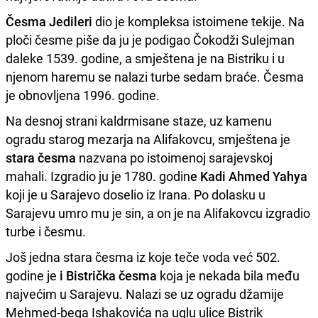
Česma Jedileri
dio je kompleksa istoimene tekije. Na
ploči česme piše da ju je podigao Čokodži Sulejman
daleke 1539. godine, a smještena je na Bistriku i u
njenom haremu se nalazi turbe sedam braće. Česma
je obnovljena 1996. godine.
Na desnoj strani kaldrmisane staze, uz kamenu
ogradu starog mezarja na Alifakovcu, smještena je
stara česma
nazvana po istoimenoj sarajevskoj
mahali. Izgradio ju je 1780. godin
e Kadi Ahmed Yahya
koji je u Sarajevo doselio iz Irana. Po dolasku u
Sarajevu umro mu je sin, a on je na Alifakovcu izgradio
turbe i česmu.
Još jedna stara česma iz koje teče voda već 502.
godine je
i Bistrička česma
koja je nekada bila među
najvećim u Sarajevu. Nalazi se uz ogradu džamije
Mehmed-bega Ishakovića na uglu ulice Bistrik