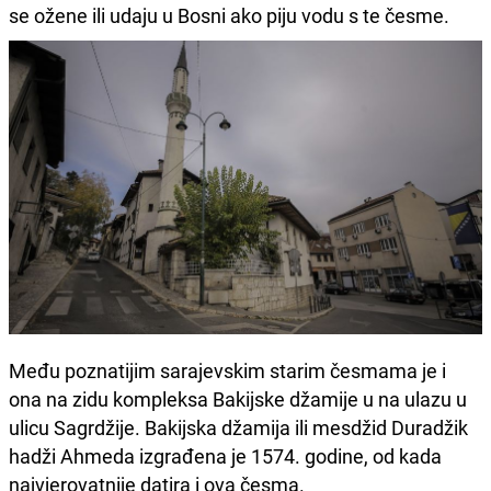
se ožene ili udaju u Bosni ako piju vodu s te česme.
Među poznatijim sarajevskim starim česmama je i
ona na zidu kompleksa Bakijske džamije u na ulazu u
ulicu Sagrdžije. Bakijska džamija ili mesdžid Duradžik
hadži Ahmeda izgrađena je 1574. godine, od kada
najvjerovatnije datira i ova česma.