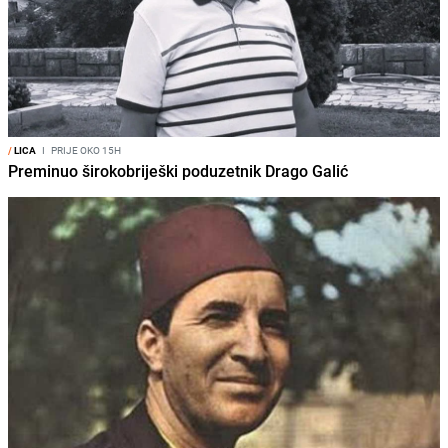
/
LICA
I
PRIJE OKO 15H
Preminuo širokobriješki poduzetnik Drago Galić