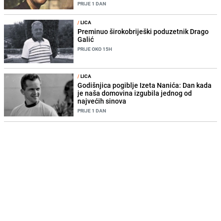
PRIJE 1 DAN
/
LICA
Preminuo širokobriješki poduzetnik Drago
Galić
PRIJE OKO 15H
/
LICA
Godišnjica pogiblje Izeta Nanića: Dan kada
je naša domovina izgubila jednog od
najvećih sinova
PRIJE 1 DAN