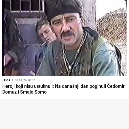
/
LICA
I
30.07.26. 07:11
Heroji koji nisu ustuknuli: Na današnji dan poginuli Čedomir
Domuz i Smajo Somo