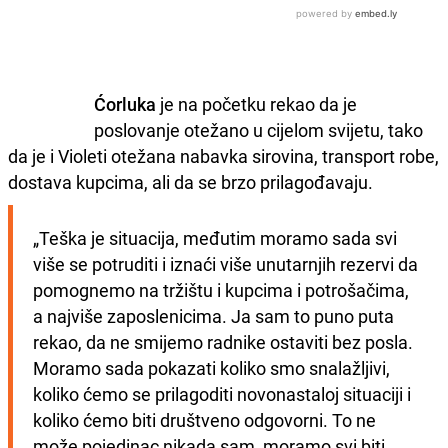
Ćorluka
je na početku rekao da je
poslovanje otežano u cijelom svijetu, tako
da je i Violeti otežana nabavka sirovina, transport robe,
dostava kupcima, ali da se brzo prilagođavaju.
„Teška je situacija, međutim moramo sada svi 
više se potruditi i iznaći više unutarnjih rezervi da 
pomognemo na tržištu i kupcima i potrošačima, 
a najviše zaposlenicima. Ja sam to puno puta 
rekao, da ne smijemo radnike ostaviti bez posla. 
Moramo sada pokazati koliko smo snalažljivi, 
koliko ćemo se prilagoditi novonastaloj situaciji i 
koliko ćemo biti društveno odgovorni. To ne 
može pojedinac nikada sam, moramo svi biti 