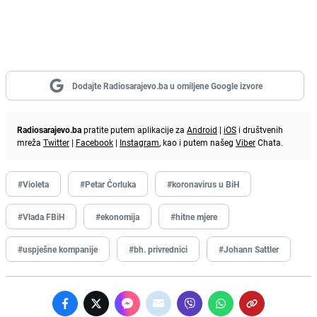
Dodajte Radiosarajevo.ba u omiljene Google izvore
Radiosarajevo.ba
pratite putem aplikacije za
Android
|
iOS
i društvenih
mreža
Twitter
|
Facebook
|
Instagram
, kao i putem našeg
Viber
Chata.
#Violeta
#Petar Ćorluka
#koronavirus u BiH
#Vlada FBiH
#ekonomija
#hitne mjere
#uspješne kompanije
#bh. privrednici
#Johann Sattler