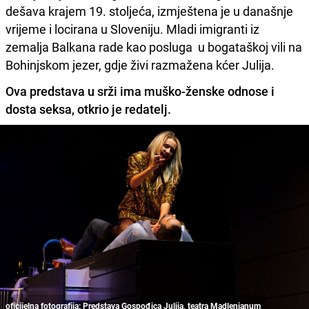
dešava krajem 19. stoljeća, izmještena je u današnje
vrijeme i locirana u Sloveniju. Mladi imigranti iz
zemalja Balkana rade kao posluga u bogataškoj vili na
Bohinjskom jezer, gdje živi razmažena kćer Julija.
Ova predstava u srži ima muško-ženske odnose i
dosta seksa, otkrio je redatelj.
oficijelna fotografija: Predstava Gospođica Julija, teatra Madlenianum