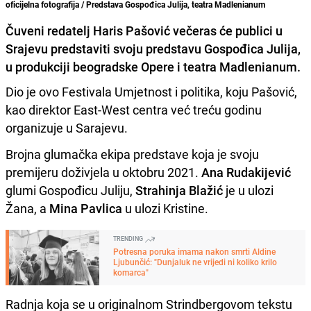
oficijelna fotografija / Predstava Gospođica Julija, teatra Madlenianum
Čuveni redatelj Haris Pašović večeras će publici u
Srajevu predstaviti svoju predstavu Gospođica Julija,
u produkciji beogradske Opere i teatra Madlenianum.
Dio je ovo Festivala Umjetnost i politika, koju Pašović,
kao direktor East-West centra već treću godinu
organizuje u Sarajevu.
Brojna glumačka ekipa predstave koja je svoju
premijeru doživjela u oktobru 2021.
Ana Rudakijević
glumi Gospođicu Juliju,
Strahinja Blažić
je u ulozi
Žana, a
Mina Pavlica
u ulozi Kristine.
TRENDING
Potresna poruka imama nakon smrti Aldine
Ljubunčić: "Dunjaluk ne vrijedi ni koliko krilo
komarca"
Radnja koja se u originalnom Strindbergovom tekstu