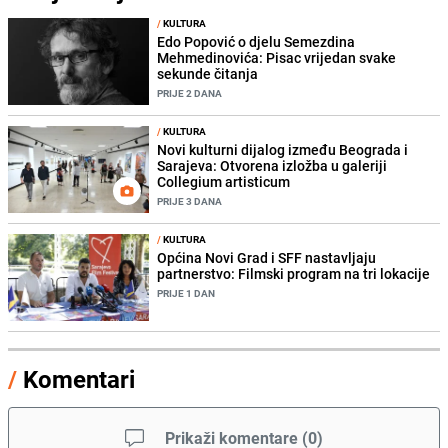
/
KULTURA
Edo Popović o djelu Semezdina
Mehmedinovića: Pisac vrijedan svake
sekunde čitanja
PRIJE 2 DANA
/
KULTURA
Novi kulturni dijalog između Beograda i
Sarajeva: Otvorena izložba u galeriji
Collegium artisticum
PRIJE 3 DANA
/
KULTURA
Općina Novi Grad i SFF nastavljaju
partnerstvo: Filmski program na tri lokacije
PRIJE 1 DAN
/
Komentari
Prikaži komentare
(
0
)