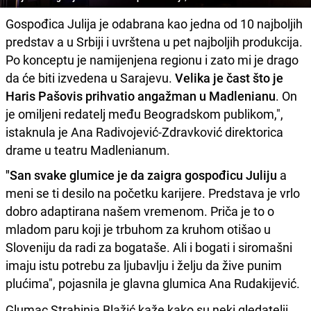
Gospođica Julija je odabrana kao jedna od 10 najboljih
predstav a u Srbiji i uvrštena u pet najboljih produkcija.
Po konceptu je namijenjena regionu i zato mi je drago
da će biti izvedena u Sarajevu.
Velika je čast što je
Haris Pašovis prihvatio angažman u Madlenianu
. On
je omiljeni redatelj među Beogradskom publikom,",
istaknula je Ana Radivojević-Zdravković direktorica
drame u teatru Madlenianum.
"San svake glumice je da zaigra gospođicu Juliju
a
meni se ti desilo na početku karijere. Predstava je vrlo
dobro adaptirana našem vremenom. Priča je to o
mladom paru koji je trbuhom za kruhom otišao u
Sloveniju da radi za bogataše. Ali i bogati i siromašni
imaju istu potrebu za ljubavlju i želju da žive punim
plućima", pojasnila je glavna glumica Ana Rudakijević.
Glumac Strahinja Blažić kaže kako su neki gledatelji