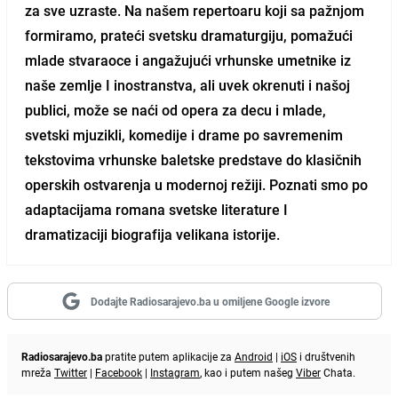
za sve uzraste. Na našem repertoaru koji sa pažnjom
formiramo, prateći svetsku dramaturgiju, pomažući
mlade stvaraoce i angažujući vrhunske umetnike iz
naše zemlje I inostranstva, ali uvek okrenuti i našoj
publici, može se naći od opera za decu i mlade,
svetski mjuzikli, komedije i drame po savremenim
tekstovima vrhunske baletske predstave do klasičnih
operskih ostvarenja u modernoj režiji. Poznati smo po
adaptacijama romana svetske literature I
dramatizaciji biografija velikana istorije.
Dodajte Radiosarajevo.ba u omiljene Google izvore
Radiosarajevo.ba
pratite putem aplikacije za
Android
|
iOS
i društvenih
mreža
Twitter
|
Facebook
|
Instagram
, kao i putem našeg
Viber
Chata.