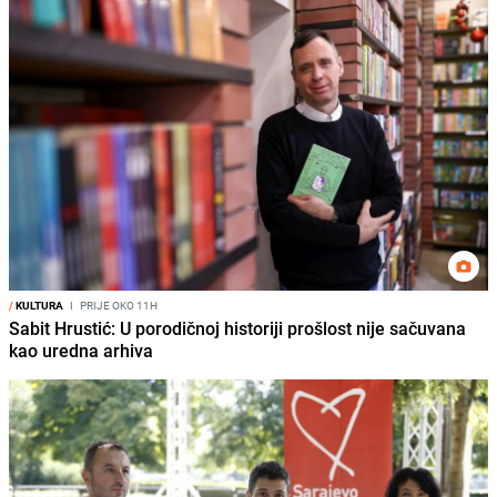
/
KULTURA
I
PRIJE OKO 11H
Sabit Hrustić: U porodičnoj historiji prošlost nije sačuvana
kao uredna arhiva