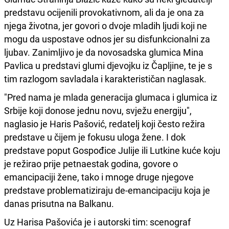
predstavu ocijenili provokativnom, ali da je ona za
njega životna, jer govori o dvoje mladih ljudi koji ne
mogu da uspostave odnos jer su disfunkcionalni za
ljubav. Zanimljivo je da novosadska glumica Mina
Pavlica u predstavi glumi djevojku iz Čapljine, te je s
tim razlogom savladala i karakterističan naglasak.
"Pred nama je mlada generacija glumaca i glumica iz
Srbije koji donose jednu novu, svježu energiju",
naglasio je Haris Pašović, redatelj koji često režira
predstave u čijem je fokusu uloga žene. I dok
predstave poput Gospođice Julije ili Lutkine kuće koju
je režirao prije petnaestak godina, govore o
emancipaciji žene, tako i mnoge druge njegove
predstave problematiziraju de-emancipaciju koja je
danas prisutna na Balkanu.
Uz Harisa Pašovića je i autorski tim: scenograf