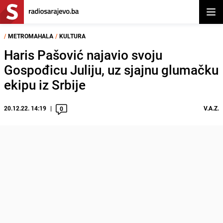
Otvor
/
METROMAHALA
/
KULTURA
Haris Pašović najavio svoju
Gospođicu Juliju, uz sjajnu glumačku
ekipu iz Srbije
20.12.22. 14:19
V.A.Z.
0