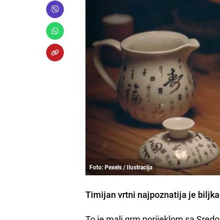
Foto: Pexels / Ilustracija
Timijan vrtni najpoznatija je bilj
To je mali grm porijeklom sa Sredoz