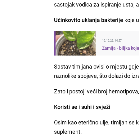
sastojak vodica za ispiranje usta, a
Učinkovito uklanja bakterije
koje 
10.10.22. 10:57
Zamija - biljka ko
Sastav timijana ovisi o mjestu gdj
raznolike spojeve, što dolazi do iz
Zato i postoji veći broj hemotipova, 
Koristi se i suhi i svježi
Osim kao eterično ulje, timijan se k
suplement.