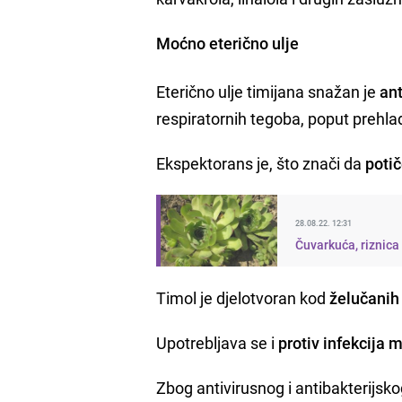
Moćno eterično ulje
Eterično ulje timijana snažan je
ant
respiratornih tegoba, poput prehlad
Ekspektorans je, što znači da
potič
28.08.22. 12:31
Čuvarkuća, riznica 
Timol je djelotvoran kod
želučanih 
Upotrebljava se i
protiv infekcija 
Zbog antivirusnog i antibakterijsk