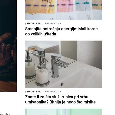
/
ŽIVOT I STIL
I
PRIJE OKO 3H
Smanjite potrošnju energije: Mali koraci
do velikih ušteda
/
ŽIVOT I STIL
I
PRIJE OKO 5H
Znate li za šta služi rupica pri vrhu
umivaonika? Bitnija je nego što mislite
časte