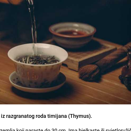
ka iz razgranatog roda timijana (Thymus).
emlja koji naraste do 30 cm. Ima bjelkaste ili svjetloruži