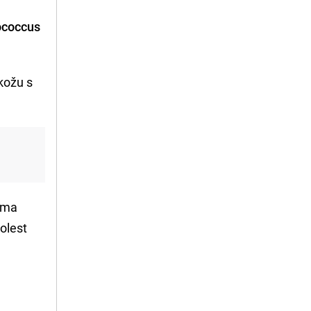
lococcus
 kožu s
jama
bolest