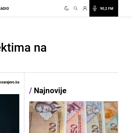
RADIO
90,2 FM
ektima na
osarajevo.ba
/
Najnovije