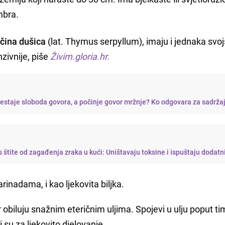
mbra.
čina dušica
(lat. Thymus serpyllum), imaju i jednaka svoj
nzivnije, piše
Živim.gloria.hr.
restaje sloboda govora, a počinje govor mržnje? Ko odgovara za sadrža
s štite od zagađenja zraka u kući: Uništavaju toksine i ispuštaju dodatni
arinadama, i kao ljekovita biljka.
r obiluju snažnim eteričnim uljima. Spojevi u ulju poput ti
i su za ljekovito djelovanje.