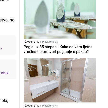
stva, no
/
ŽIVOT I STIL
I
PRIJE OKO 5H
Pegla uz 35 stepeni: Kako da vam ljetna
j?
vrućina ne pretvori peglanje u pakao?
 kisik
mola,
/
ŽIVOT I STIL
I
PRIJE OKO 7H