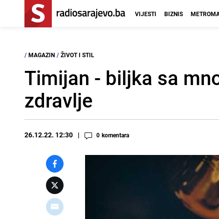
VIJESTI
BIZNIS
METROMA
/
MAGAZIN
/
ŽIVOT I STIL
Timijan - biljka sa m
zdravlje
26.12.22. 12:30
0
komentara