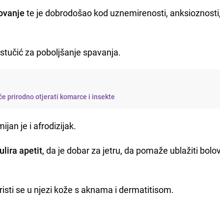
ovanje
te je dobrodošao kod uznemirenosti, anksioznosti
astučić za poboljšanje spavanja.
će prirodno otjerati komarce i insekte
ijan je i afrodizijak.
ulira apetit
, da je dobar za jetru, da pomaže ublažiti bolo
risti se u njezi kože s aknama i dermatitisom.