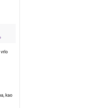
o
 vrlo
ma, kao