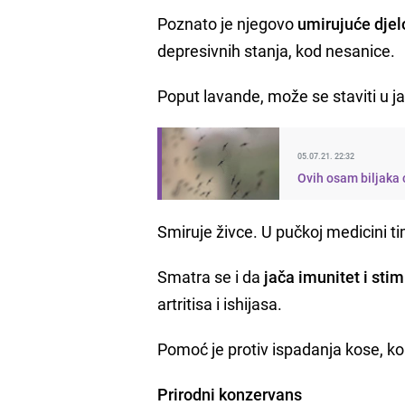
Poznato je njegovo
umirujuće djel
depresivnih stanja, kod nesanice.
Poput lavande, može se staviti u j
05.07.21. 22:32
Ovih osam biljaka 
Smiruje živce. U pučkoj medicini tim
Smatra se i da
jača imunitet i stim
artritisa i ishijasa.
Pomoć je protiv ispadanja kose, ko
Prirodni konzervans