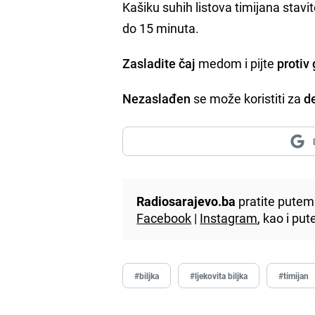
Kašiku suhih listova timijana stavi
do 15 minuta.
Zasladite čaj
medom i pijte
protiv 
Nezaslađen
se može koristiti za
d
Radiosarajevo.ba
pratite putem 
Facebook
|
Instagram
, kao i p
#biljka
#ljekovita biljka
#timijan