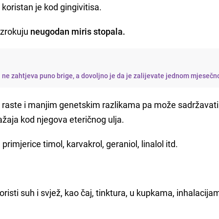
 koristan je kod gingivitisa.
uzrokuju
neugodan miris stopala.
ja ne zahtjeva puno brige, a dovoljno je da je zalijevate jednom mjesečn
e raste i manjim genetskim razlikama pa može sadržavati
ražaja kod njegova eteričnog ulja.
primjerice timol, karvakrol, geraniol, linalol itd.
oristi suh i svjež, kao čaj, tinktura, u kupkama, inhalacija