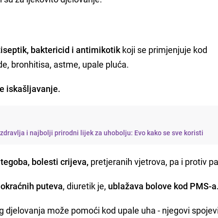
iseptik, baktericid i antimikotik
koji se primjenjuje kod
e, bronhitisa, astme, upale pluća.
e iskašljavanje.
zdravlja i najbolji prirodni lijek za uhobolju: Evo kako se sve koristi
tegoba, bolesti crijeva,
pretjeranih vjetrova, pa i protiv pa
mokraćnih puteva
, diuretik je,
ublažava bolove kod PMS-a
og djelovanja može pomoći kod upale uha - njegovi spojevi