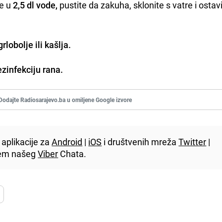
te u
2,5 dl vode,
pustite da zakuha, sklonite s vatre i ostav
grlobolje ili kašlja.
ezinfekciju rana.
Dodajte Radiosarajevo.ba u omiljene Google izvore
aplikacije za
Android
|
iOS
i društvenih mreža
Twitter
|
utem našeg
Viber
Chata.