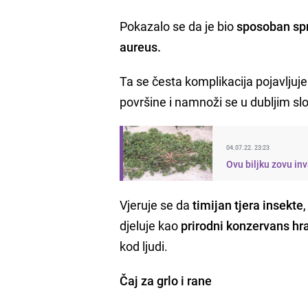
Pokazalo se da je bio
sposoban spr
aureus.
Ta se česta komplikacija pojavljuje
površine i namnoži se u dubljim sl
04.07.22. 23:23
Ovu biljku zovu inv
Vjeruje se da
timijan tjera insekte
djeluje kao
prirodni konzervans hr
kod ljudi.
Čaj za grlo i rane