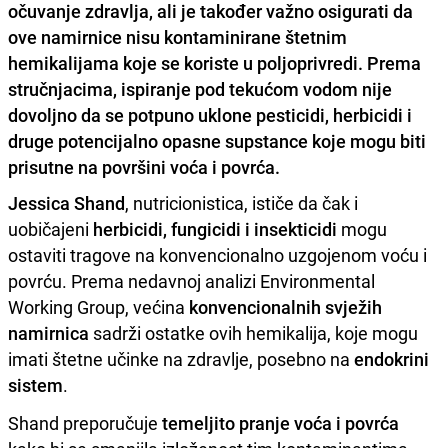
očuvanje zdravlja, ali je također važno osigurati da
ove namirnice nisu kontaminirane štetnim
hemikalijama koje se koriste u poljoprivredi. Prema
stručnjacima, ispiranje pod tekućom vodom nije
dovoljno da se potpuno uklone pesticidi, herbicidi i
druge potencijalno opasne supstance koje mogu biti
prisutne na površini voća i povrća.
Jessica Shand
, nutricionistica, ističe da čak i
uobičajeni
herbicidi, fungicidi i insekticidi
mogu
ostaviti tragove na konvencionalno uzgojenom voću i
povrću. Prema nedavnoj analizi Environmental
Working Group, većina
konvencionalnih svježih
namirnica
sadrži ostatke ovih hemikalija, koje mogu
imati štetne učinke na zdravlje, posebno na
endokrini
sistem
.
Shand preporučuje
temeljito pranje voća i povrća