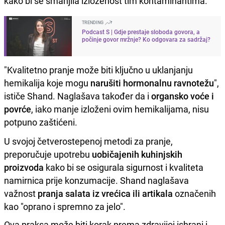
kako bi se smanjila izloženost tim kontaminantima.
TRENDING
Podcast S | Gdje prestaje sloboda govora, a
počinje govor mržnje? Ko odgovara za sadržaj?
"Kvalitetno pranje može biti ključno u uklanjanju
hemikalija koje mogu
narušiti hormonalnu ravnotežu
",
ističe Shand. Naglašava također da i
organsko voće i
povrće
, iako manje izloženi ovim hemikalijama, nisu
potpuno zaštićeni.
U svojoj četverostepenoj metodi za pranje,
preporučuje upotrebu
uobičajenih kuhinjskih
proizvoda
kako bi se osigurala sigurnost i kvaliteta
namirnica prije konzumacije. Shand naglašava
važnost
pranja salata iz vrećica ili artikala
označenih
kao "oprano i spremno za jelo".
Ova praksa može biti korak prema zdravijoj ishrani i