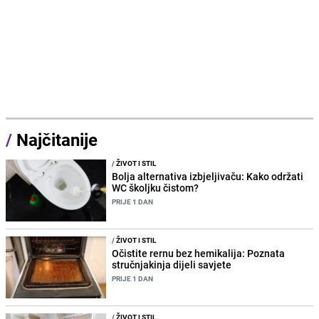
/
Najčitanije
/
ŽIVOT I STIL
Bolja alternativa izbjeljivaču: Kako održati
WC školjku čistom?
PRIJE 1 DAN
/
ŽIVOT I STIL
Očistite rernu bez hemikalija: Poznata
stručnjakinja dijeli savjete
PRIJE 1 DAN
/
ŽIVOT I STIL