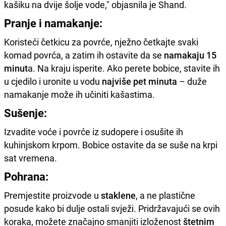
kašiku na dvije šolje vode," objasnila je Shand.
Pranje i namakanje:
Koristeći četkicu za povrće, nježno četkajte svaki
komad povrća, a zatim ih ostavite da se
namakaju 15
minut
a. Na kraju isperite. Ako perete bobice, stavite ih
u cjedilo i uronite u vodu
najviše pet minuta
– duže
namakanje može ih učiniti kašastima.
Sušenje:
Izvadite voće i povrće iz sudopere i osušite ih
kuhinjskom krpom. Bobice ostavite da se suše na krpi
sat vremena.
Pohrana:
Premjestite proizvode u
staklene
, a ne plastične
posude kako bi dulje ostali svježi. Pridržavajući se ovih
koraka, možete značajno smanjiti izloženost
štetnim