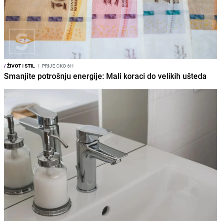
/
ŽIVOT I STIL
I
PRIJE OKO 6H
Smanjite potrošnju energije: Mali koraci do velikih ušteda