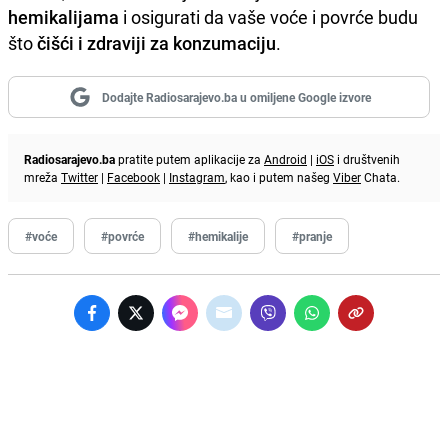
hemikalijama
i osigurati da vaše voće i povrće budu
što
čišći i zdraviji za konzumaciju
.
Dodajte Radiosarajevo.ba u omiljene Google izvore
Radiosarajevo.ba
pratite putem aplikacije za
Android
|
iOS
i društvenih
mreža
Twitter
|
Facebook
|
Instagram
, kao i putem našeg
Viber
Chata.
#voće
#povrće
#hemikalije
#pranje