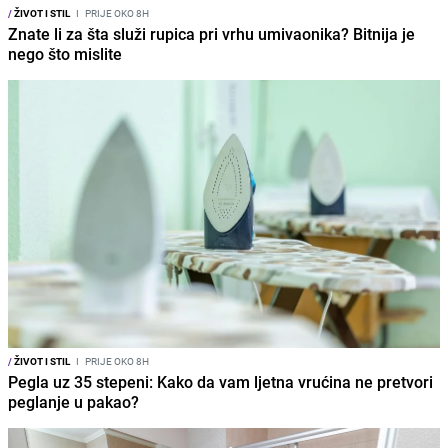
/
ŽIVOT I STIL
I
PRIJE OKO 8H
Znate li za šta služi rupica pri vrhu umivaonika? Bitnija je
nego što mislite
/
ŽIVOT I STIL
I
PRIJE OKO 8H
Pegla uz 35 stepeni: Kako da vam ljetna vrućina ne pretvori
peglanje u pakao?