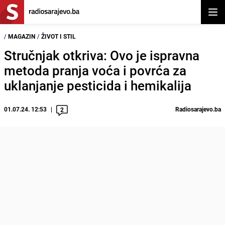
Otvor
/
MAGAZIN
/
ŽIVOT I STIL
Stručnjak otkriva: Ovo je ispravna
metoda pranja voća i povrća za
uklanjanje pesticida i hemikalija
01.07.24. 12:53
Radiosarajevo.ba
2