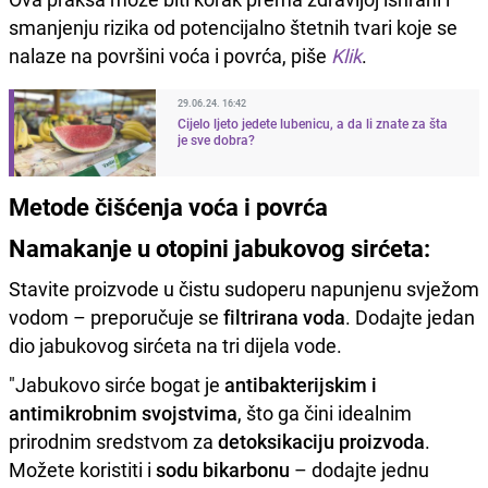
smanjenju rizika od potencijalno štetnih tvari koje se
nalaze na površini voća i povrća, piše
Klik
.
29.06.24. 16:42
Cijelo ljeto jedete lubenicu, a da li znate za šta
je sve dobra?
Metode čišćenja voća i povrća
Namakanje u otopini jabukovog sirćeta:
Stavite proizvode u čistu sudoperu napunjenu svježom
vodom – preporučuje se
filtrirana voda
. Dodajte jedan
dio jabukovog sirćeta na tri dijela vode.
"Jabukovo sirće bogat je
antibakterijskim i
antimikrobnim svojstvima
, što ga čini idealnim
prirodnim sredstvom za
detoksikaciju proizvoda
.
Možete koristiti i
sodu bikarbonu
– dodajte jednu