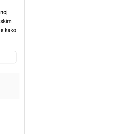
enoj
tskim
je kako