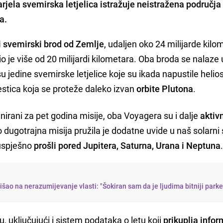
rjela svemirska letjelica istražuje neistražena područja
a.
ji svemirski brod od Zemlje
, udaljen oko 24 milijarde kilo
lio je više od 20 milijardi kilometara. Oba broda se nalaze 
su jedine svemirske letjelice koje su ikada napustile helio
estica koja se proteže daleko izvan
orbite Plutona
.
nirani za pet godina misije, oba Voyagera su i dalje
aktiv
 dugotrajna misija pružila je dodatne uvide u naš solarni 
 uspješno
prošli pored Jupitera, Saturna, Urana i Neptuna
šao na nerazumijevanje vlasti: "Šokiran sam da je ljudima bitniji parke
, uključujući i sistem podataka o letu koji
prikuplja infor