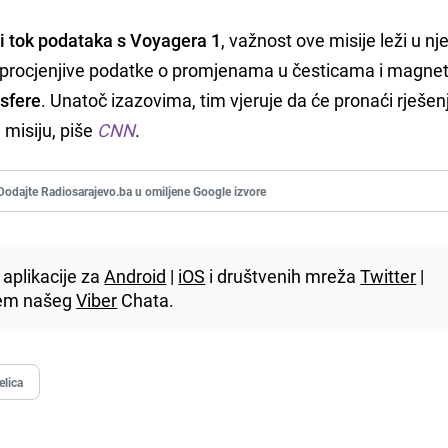
iti tok podataka s Voyagera 1
, važnost ove misije leži u nj
eprocjenjive podatke o promjenama u česticama i magne
osfere
. Unatoč izazovima, tim vjeruje da će pronaći rješen
 misiju, piše
CNN
.
Dodajte Radiosarajevo.ba u omiljene Google izvore
aplikacije za
Android
|
iOS
i društvenih mreža
Twitter
|
utem našeg
Viber
Chata.
elica