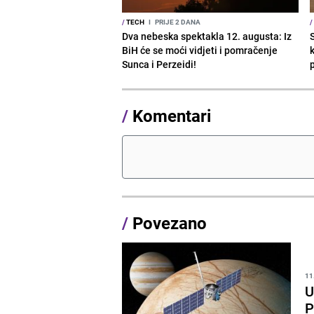
/
TECH
I
PRIJE 2 DANA
/
Dva nebeska spektakla 12. augusta: Iz
BiH će se moći vidjeti i pomračenje
Sunca i Perzeidi!
/
Komentari
/
Povezano
11
U
P