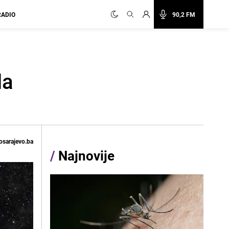
RADIO
90,2 FM
la
osarajevo.ba
/
Najnovije