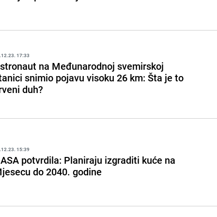
.12.23. 17:33
stronaut na Međunarodnoj svemirskoj
tanici snimio pojavu visoku 26 km: Šta je to
rveni duh?
.12.23. 15:39
ASA potvrdila: Planiraju izgraditi kuće na
jesecu do 2040. godine