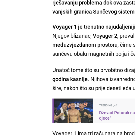
rješavanju problema dok ova zasta
vanjskih granica Sunčevog sistem
Voyager 1 je trenutno najudaljeni
Njegov blizanac,
Voyager 2
, preva
međuzvjezdanom prostoru
, čime 
sunčevu obalu magnetnih polja i č
Unatoč tome što su prvobitno dizaj
godina kasnije
. Njihova izvanredno
šire, nakon što su prije desetljeća
TRENDING
Dževad Poturak nai
djece"
Voyager 1 ima tri računara na brodu