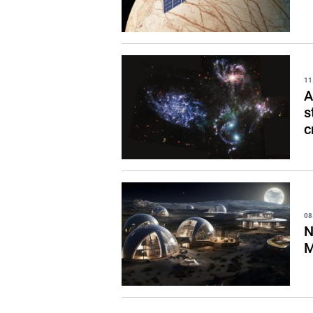
11
A
s
c
08
N
M