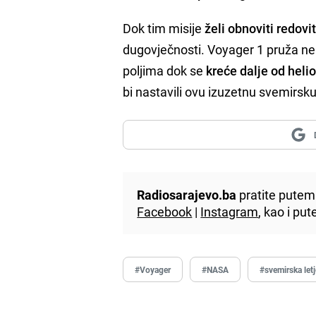
Dok tim misije
želi obnoviti redov
dugovječnosti. Voyager 1 pruža n
poljima dok se
kreće dalje od heli
bi nastavili ovu izuzetnu svemirsku
Radiosarajevo.ba
pratite putem 
Facebook
|
Instagram
, kao i p
#Voyager
#NASA
#svemirska letj