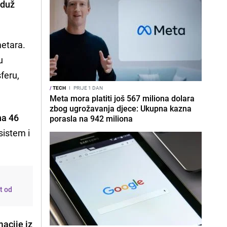
 duž
metara.
u
sferu,
/
TECH
I
PRIJE 1 DAN
Meta mora platiti još 567 miliona dolara
zbog ugrožavanja djece: Ukupna kazna
na 46
porasla na 942 miliona
sistem i
.
t od
macije iz