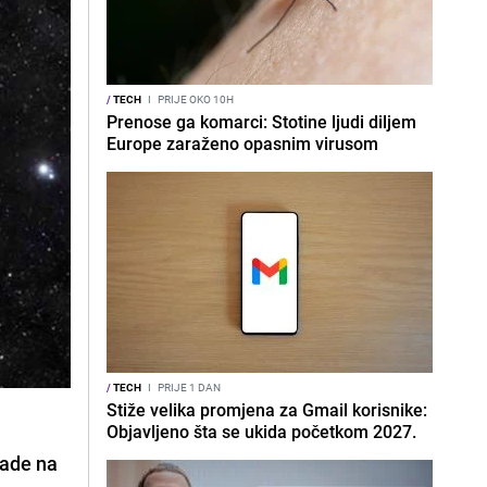
/
TECH
I
PRIJE OKO 10H
Prenose ga komarci: Stotine ljudi diljem
Europe zaraženo opasnim virusom
/
TECH
I
PRIJE 1 DAN
Stiže velika promjena za Gmail korisnike:
Objavljeno šta se ukida početkom 2027.
rade na