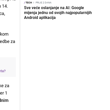
/
TECH
I
PRIJE 2 DANA
m 14.
Sve veće oslanjanje na AI: Google
mijenja jednu od svojih najpopularnijih
ca,
Android aplikacija
jskom
redbe za
eta?
ke za
er 1
odnim