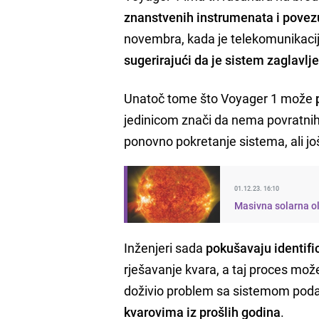
znanstvenih instrumenata i povez
novembra, kada je telekomunikacijsk
sugerirajući da je sistem zaglavlje
Unatoč tome što Voyager 1 može
jedinicom znači da nema povratni
ponovno pokretanje sistema, ali jo
01.12.23. 16:10
Masivna solarna ol
Inženjeri sada
pokušavaju identific
rješavanje kvara, a taj proces može
doživio problem sa sistemom podat
kvarovima iz prošlih godina
.