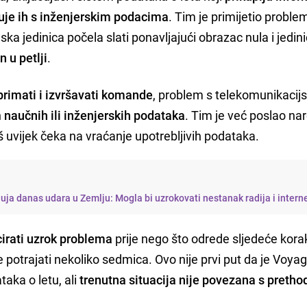
uje ih s inženjerskim podacima
. Tim je primijetio proble
a jedinica počela slati ponavljajući obrazac nula i jedini
n u petlji
.
primati i izvršavati komande
, problem s telekomunikaci
h
naučnih ili inženjerskih podataka
. Tim je već poslao na
š uvijek čeka na vraćanje upotrebljivih podataka.
uja danas udara u Zemlju: Mogla bi uzrokovati nestanak radija i intern
irati uzrok
problema
prije nego što odrede sljedeće kora
 potrajati nekoliko sedmica. Ovo nije prvi put da je Voyag
aka o letu, ali
trenutna situacija nije povezana s preth