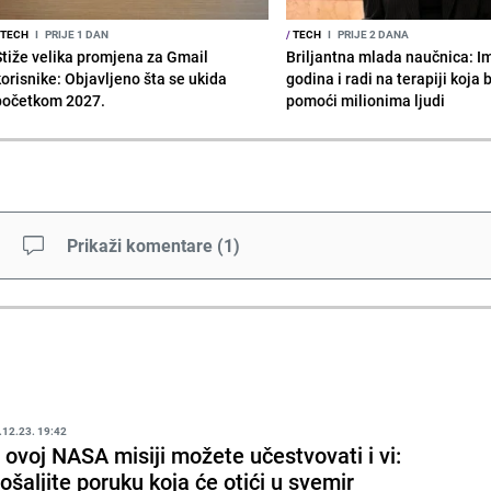
TECH
I
PRIJE 1 DAN
/
TECH
I
PRIJE 2 DANA
Stiže velika promjena za Gmail
Briljantna mlada naučnica: I
korisnike: Objavljeno šta se ukida
godina i radi na terapiji koja
početkom 2027.
pomoći milionima ljudi
Prikaži komentare
(
1
)
.12.23. 19:42
 ovoj NASA misiji možete učestvovati i vi:
ošaljite poruku koja će otići u svemir