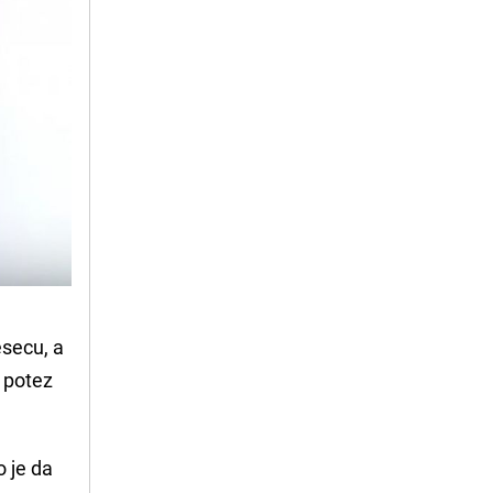
esecu, a
 potez
 je da