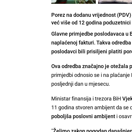
Porez na dodanu vrijednost (PDV) 
već više od 12 godina poduzetnici
Glavne primjedbe poslodavaca u B
naplaćenoj fakturi. Takva odredba
poslodavci bili prisiljeni platiti p
Ova odredba značajno je otežala 
primjedbi odnosio se i na plaćanje
posljednji dan u mjesecu.
Ministar finansija i trezora BiH
Vje
11 godina stvoren ambijent da se
poboljša poslovni ambijent
i osavr
"
Želimo zakon pogodan današnje