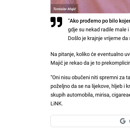
Tomislav Majić
“
Ako prođemo po bilo kojem
gdje su nekad radile male i
Došlo je krajnje vrijeme da
Na pitanje, koliko će eventualno u
Majić je rekao da je to prekomplici
“Oni nisu obučeni niti spremni za ta
poželjno da se na lijekove, hljeb 
skupih automobila, mirisa, cigarea
LiNK.