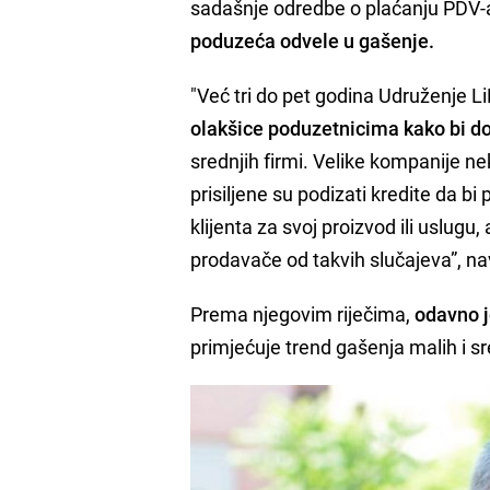
sadašnje odredbe o plaćanju PDV-a 
poduzeća odvele u gašenje.
"Već tri do pet godina Udruženje L
olakšice poduzetnicima kako bi d
srednjih firmi. Velike kompanije n
prisiljene su podizati kredite da bi
klijenta za svoj proizvod ili uslugu
prodavače od takvih slučajeva”, na
Prema njegovim riječima,
odavno j
primjećuje trend gašenja malih i sr