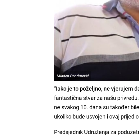
Mladen Pandurević
“
Iako je to poželjno, ne vjerujem d
fantastična stvar za našu privredu
ne svakog 10. dana su također bil
ukoliko bude usvojen i ovaj prijedl
Predsjednik Udruženja za poduzetn