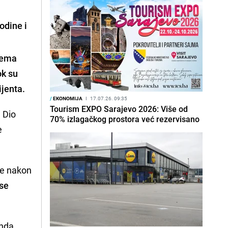
odine i
prema
ok su
ijenta.
/
EKONOMIJA
I
17.07.26. 09:35
Tourism EXPO Sarajevo 2026: Više od
. Dio
70% izlagačkog prostora već rezervisano
e
je nakon
 se
anda.