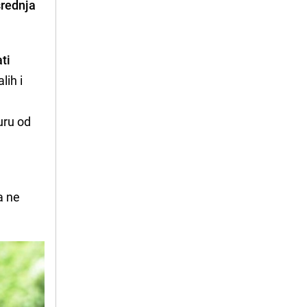
srednja
ti
lih i
uru od
va ne