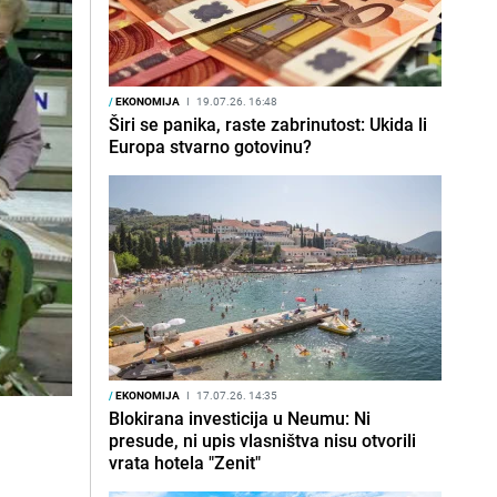
/
EKONOMIJA
I
19.07.26. 16:48
Širi se panika, raste zabrinutost: Ukida li
Europa stvarno gotovinu?
/
EKONOMIJA
I
17.07.26. 14:35
Blokirana investicija u Neumu: Ni
presude, ni upis vlasništva nisu otvorili
vrata hotela "Zenit"