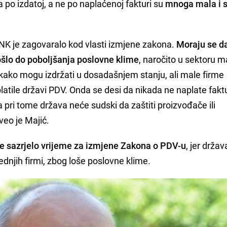
po izdatoj, a ne po naplaćenoj fakturi su
mnoga mala i 
iNK je zagovaralo kod vlasti izmjene zakona.
Moraju se da
ošlo do poboljšanja poslovne klime
, naročito u sektoru ma
ekako mogu izdržati u dosadašnjem stanju, ali male firme
 platile državi PDV. Onda se desi da nikada ne naplate fakt
, a pri tome država neće sudski da zaštiti proizvođače ili
veo je Majić.
e sazrjelo vrijeme za izmjene Zakona o PDV-u
, jer drža
ednjih firmi, zbog loše poslovne klime.