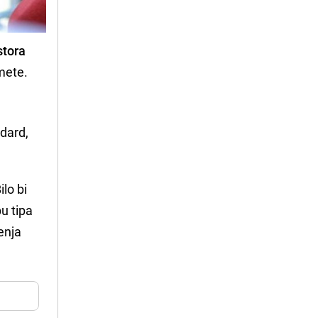
stora
mete.
.
ndard,
ilo bi
u tipa
enja