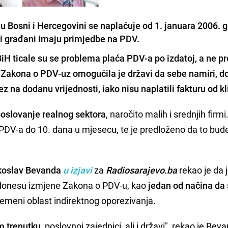
u Bosni i Hercegovini se naplaćuje od 1. januara 2006. g
 i građani imaju primjedbe na PDV.
iH ticale su se problema plaća PDV-a po izdatoj, a ne 
 Zakona o PDV-uz omogućila je državi da sebe namiri, d
orez na dodanu vrijednosti, iako nisu naplatili fakturu od kl
poslovanje realnog sektora
, naročito malih i srednjih firmi
 PDV-a do 10. dana u mjesecu, te je predloženo da to bud
koslav Bevanda
u izjavi
za
Radiosarajevo.ba
rekao je da 
 donesu izmjene Zakona o PDV-u, kao
jedan od načina da
emeni oblast indirektnog oporezivanja.
m trenutku
, poslovnoj zajednici, ali i državi", rekao je Bev