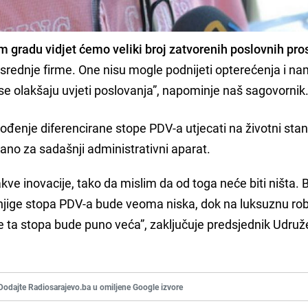
 gradu vidjet ćemo veliki broj zatvorenih poslovnih pro
 srednje firme. One nisu mogle podnijeti opterećenja i na
 se olakšaju uvjeti poslovanja”, napominje naš sagovornik
vođenje diferencirane stope PDV-a utjecati na životni sta
rano za sadašnji administrativni aparat.
kve inovacije, tako da mislim da od toga neće biti ništa. B
i knjige stopa PDV-a bude veoma niska, dok na luksuznu rob
e ta stopa bude puno veća”, zaključuje predsjednik Udruž
Dodajte Radiosarajevo.ba u omiljene Google izvore