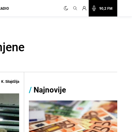
RADIO
90,2 FM
mjene
K. Silajdžija
/
Najnovije