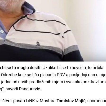
a bi se to moglo desiti.
Ukoliko bi se to usvojilo, to bi bila
. Odredbe koje se tiču plaćanja PDV-a posljednji dan u mj
e jedna od naših predloženih mjera i svakako pozdravljam
og”, navodi Pandurević.
ištvo i posao LiNK iz Mostara
Tomislav Majić
, spomenuo