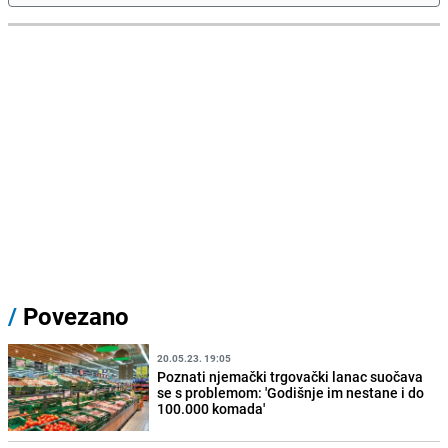
/
Povezano
20.05.23. 19:05
Poznati njemački trgovački lanac suočava
se s problemom: 'Godišnje im nestane i do
100.000 komada'