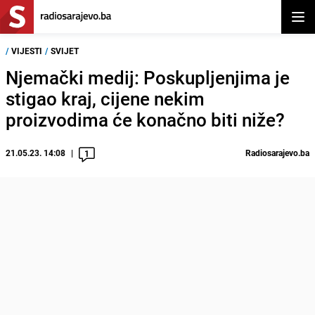
Otvor
/
VIJESTI
/
SVIJET
Njemački medij: Poskupljenjima je
stigao kraj, cijene nekim
proizvodima će konačno biti niže?
21.05.23. 14:08
Radiosarajevo.ba
1