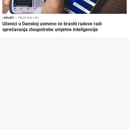
/
SVIJET
I
PRIJE OKO 10H
Učenici u Danskoj usmeno će braniti radove radi
sprečavanja zloupotrebe umjetne inteligencije