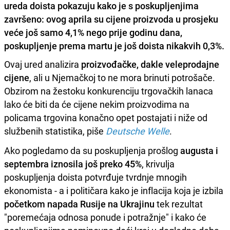
ureda doista pokazuju kako je s poskupljenjima
završeno: ovog aprila su cijene proizvoda u prosjeku
veće još samo 4,1% nego prije godinu dana,
poskupljenje prema martu je još doista nikakvih 0,3%.
Ovaj ured analizira
proizvođačke, dakle veleprodajne
cijene
, ali u Njemačkoj to ne mora brinuti potrošače.
Obzirom na žestoku konkurenciju trgovačkih lanaca
lako će biti da će cijene nekim proizvodima na
policama trgovina konačno opet postajati i niže od
službenih statistika, piše
Deutsche Welle
.
Ako pogledamo da su poskupljenja prošlog
augusta i
septembra iznosila još preko 45%
, krivulja
poskupljenja doista potvrđuje tvrdnje mnogih
ekonomista - a i političara kako je inflacija koja je izbila
početkom napada Rusije na Ukrajinu
tek rezultat
"poremećaja odnosa ponude i potražnje" i kako će