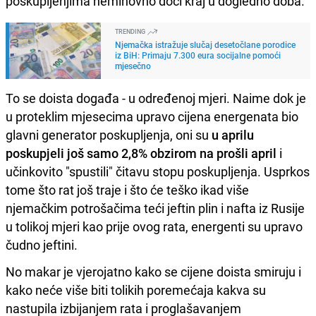
poskupljenjima neminovno doći kraj u dogledno doba.
TRENDING
Njemačka istražuje slučaj desetočlane porodice
iz BiH: Primaju 7.300 eura socijalne pomoći
mjesečno
To se doista događa - u određenoj mjeri. Naime dok je
u proteklim mjesecima upravo cijena energenata bio
glavni generator poskupljenja, oni su
u aprilu
poskupjeli još samo 2,8% obzirom na prošli april
i
učinkovito "spustili" čitavu stopu poskupljenja. Usprkos
tome što rat još traje i što će teško ikad više
njemačkim potrošačima teći jeftin plin i nafta iz Rusije
u tolikoj mjeri kao prije ovog rata, energenti su upravo
čudno jeftini.
No makar je vjerojatno kako se cijene doista smiruju i
kako neće više biti tolikih poremećaja kakva su
nastupila izbijanjem rata i proglašavanjem