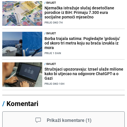
/
SVIJET
Njemačka istražuje slučaj desetočlane
porodice iz BiH: Primaju 7.300 eura
socijalne pomoći mjesečno
PRIJE OKO 7H
/
SVIJET
Borba trajala satima: Pogledajte 'grdosiju'
od skoro tri metra koju su braća izvukla iz
mora
PRIJE 1 DAN
/
SVIJET
Stručnjaci upozoravaju: Izrael ulaže milione
kako bi utjecao na odgovore ChatGPT-a o
Gazi
PRIJE OKO 10H
/
Komentari
Prikaži komentare
(
1
)