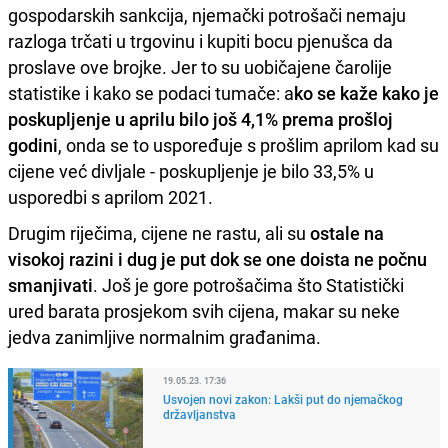
gospodarskih sankcija, njemački potrošači nemaju
razloga trčati u trgovinu i kupiti bocu pjenušca da
proslave ove brojke. Jer to su uobičajene čarolije
statistike i kako se podaci tumače: a
ko se kaže kako je
poskupljenje u aprilu bilo još 4,1% prema prošloj
godini
, onda se to uspoređuje s prošlim aprilom kad su
cijene već divljale - poskupljenje je bilo 33,5% u
usporedbi s aprilom 2021.
Drugim riječima, cijene ne rastu, ali su
ostale na
visokoj razini i dug je put dok se one doista ne počnu
smanjivati
. Još je gore potrošačima što Statistički
ured barata prosjekom svih cijena, makar su neke
jedva zanimljive normalnim građanima.
19.05.23. 17:36
Usvojen novi zakon: Lakši put do njemačkog
državljanstva