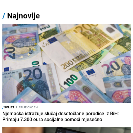
/
Najnovije
/
SVIJET
I
PRIJE OKO 7H
Njemačka istražuje slučaj desetočlane porodice iz BiH:
Primaju 7.300 eura socijalne pomoći mjesečno