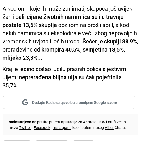
A kod onih koje ih može zanimati, skupoća još uvijek
žari i pali:
cijene životnih namirnica su i u travnju
postale 13,6% skuplje
obzirom na prošli april, a kod
nekih namirnica su eksplodirale već i zbog nepovoljnih
vremenskih uvjeta i loših uroda.
Šećer je skuplji 88,9%
,
prerađevine od
krompira 40,5%
,
svinjetina 18,5%,
mlijeko 23,3%
...
Kraj je jedino došao ludilu praznih polica s jestivim
uljem:
neprerađena biljna ulja su čak pojeftinila
35,7%
.
Dodajte Radiosarajevo.ba u omiljene Google izvore
Radiosarajevo.ba
pratite putem aplikacije za
Android
|
iOS
i društvenih
mreža
Twitter
|
Facebook
|
Instagram
, kao i putem našeg
Viber
Chata.