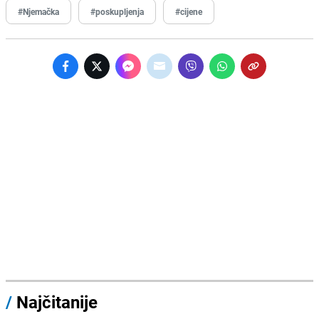
#Njemačka
#poskupljenja
#cijene
/
Najčitanije