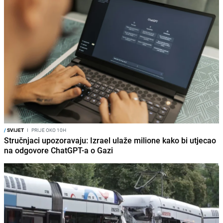
/
SVIJET
I
PRIJE OKO 10H
Stručnjaci upozoravaju: Izrael ulaže milione kako bi utjecao
na odgovore ChatGPT-a o Gazi