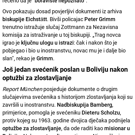
rečeno da je "
boravište nepoznato
".
Ovo pokazuju dosad povjerljivi dokumenti iz arhiva
biskupije Eichstätt
. Bivši policajac
Peter Grimm
trenutno istražuje slučaj Zottmann za Nezavisna
komisija za istraživanje u toj biskupiji. „Trag novca
igrao je
ključnu ulogu u istrazi
: čak i nakon što je
pobjegao i bio u inostranstvu, novac mu je i dalje bio
slan", rekao je
Grimm
.
Još jedan svećenik poslan u Boliviju nakon
optužbi za zlostavljanje
Report München
posjeduje dokumente o drugim
slučajevima svećenika s historijom zlostavljanja koji su
završili u inostranstvu.
Nadbiskupija Bamberg
,
primjerice, pomogla je svećeniku
Dieteru Scholzu
,
protiv kojeg su 1963. godine dvojica dječaka podnijela
optužbe za zlostavljanje
, da ode raditi kao
misionar u