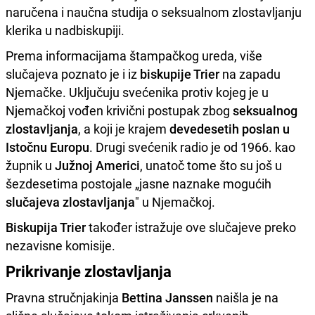
naručena i naučna studija o seksualnom zlostavljanju
klerika u nadbiskupiji.
Prema informacijama štampačkog ureda, više
slučajeva poznato je i iz
biskupije Trier
na zapadu
Njemačke. Uključuju svećenika protiv kojeg je u
Njemačkoj vođen krivični postupak zbog
seksualnog
zlostavljanja
, a koji je krajem
devedesetih poslan u
Istočnu Europu
. Drugi svećenik radio je od 1966. kao
župnik u
Južnoj Americi
, unatoč tome što su još u
šezdesetima postojale „jasne naznake mogućih
slučajeva zlostavljanja
" u Njemačkoj.
Biskupija Trier
također istražuje ove slučajeve preko
nezavisne komisije.
Prikrivanje zlostavljanja
Pravna stručnjakinja
Bettina Janssen
naišla je na