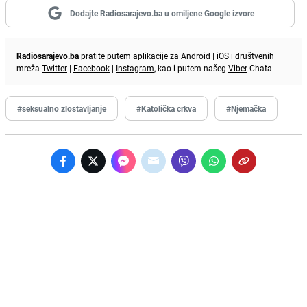
Dodajte Radiosarajevo.ba u omiljene Google izvore
Radiosarajevo.ba
pratite putem aplikacije za
Android
|
iOS
i društvenih
mreža
Twitter
|
Facebook
|
Instagram
, kao i putem našeg
Viber
Chata.
#seksualno zlostavljanje
#Katolička crkva
#Njemačka