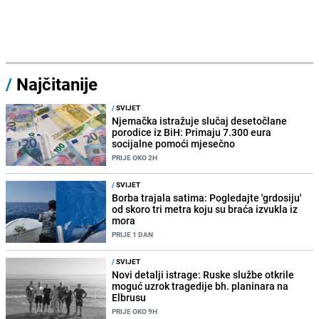
/
Najčitanije
/
SVIJET
Njemačka istražuje slučaj desetočlane
porodice iz BiH: Primaju 7.300 eura
socijalne pomoći mjesečno
PRIJE OKO 2H
/
SVIJET
Borba trajala satima: Pogledajte 'grdosiju'
od skoro tri metra koju su braća izvukla iz
mora
PRIJE 1 DAN
/
SVIJET
Novi detalji istrage: Ruske službe otkrile
moguć uzrok tragedije bh. planinara na
Elbrusu
PRIJE OKO 9H