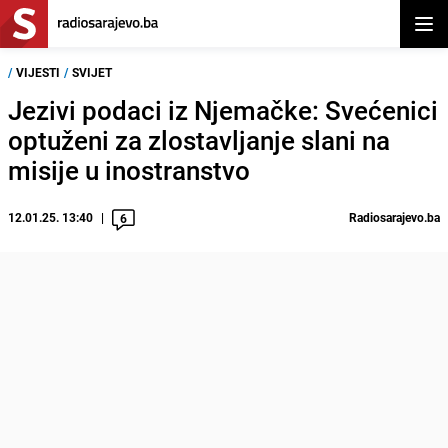
Otvor
/
VIJESTI
/
SVIJET
Jezivi podaci iz Njemačke: Svećenici
optuženi za zlostavljanje slani na
misije u inostranstvo
12.01.25. 13:40
Radiosarajevo.ba
6