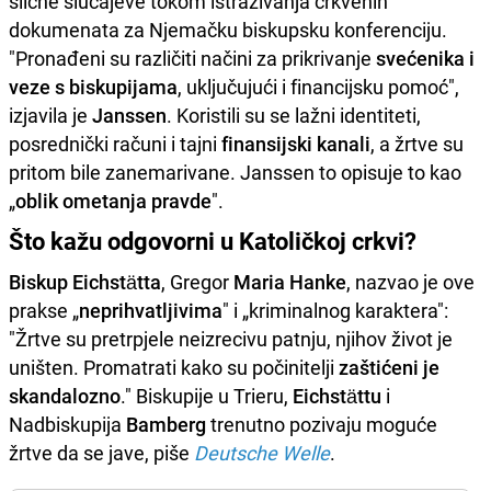
slične slučajeve tokom istraživanja crkvenih
dokumenata za Njemačku biskupsku konferenciju.
"Pronađeni su različiti načini za prikrivanje
svećenika i
veze s biskupijama
, uključujući i financijsku pomoć",
izjavila je
Janssen
. Koristili su se lažni identiteti,
posrednički računi i tajni
finansijski kanali
, a žrtve su
pritom bile zanemarivane. Janssen to opisuje to kao
„
oblik ometanja pravde
".
Što kažu odgovorni u Katoličkoj crkvi?
Biskup Eichstätta
, Gregor
Maria Hanke
, nazvao je ove
prakse „
neprihvatljivima
" i „kriminalnog karaktera":
"Žrtve su pretrpjele neizrecivu patnju, njihov život je
uništen. Promatrati kako su počinitelji
zaštićeni je
skandalozno
." Biskupije u Trieru,
Eichstättu
i
Nadbiskupija
Bamberg
trenutno pozivaju moguće
žrtve da se jave, piše
Deutsche Welle
.