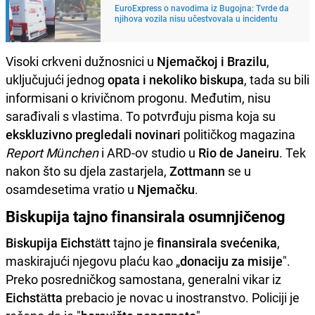
EuroExpress o navodima iz Bugojna: Tvrde da
njihova vozila nisu učestvovala u incidentu
Visoki crkveni dužnosnici u
Njemačkoj i Brazilu
,
uključujući jednog
opata i nekoliko biskupa
, tada su bili
informisani o krivičnom progonu. Međutim, nisu
sarađivali s vlastima. To potvrđuju pisma koja su
ekskluzivno pregledali novinari
političkog magazina
Report München
i ARD-ov studio u
Rio de Janeiru
. Tek
nakon što su djela zastarjela,
Zottmann
se u
osamdesetima vratio u
Njemačku
.
Biskupija tajno finansirala osumnjičenog
Biskupija Eichstätt
tajno je
finansirala svećenika
,
maskirajući njegovu plaću kao „
donaciju za misije
".
Preko posredničkog samostana, generalni vikar iz
Eichstätta
prebacio je novac u inostranstvo. Policiji je