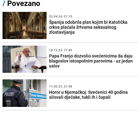
/
Povezano
23.04.24. 21:15
Španija odobrila plan kojim bi Katolička
crkva plaćala žrtvama seksualnog
zlostavljanja
18.12.23. 17:49
Papa Franjo dozvolio svećenicima da daju
blagoslov istospolnim parovima - uz jedan
uslov
11.02.22. 21:48
Horor u Njemačkoj: Svećenici 40 godina
silovali dječake, tukli ih i čupali