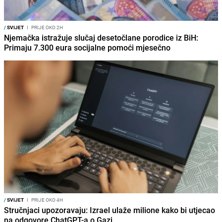
/
SVIJET
I
PRIJE OKO 2H
Njemačka istražuje slučaj desetočlane porodice iz BiH:
Primaju 7.300 eura socijalne pomoći mjesečno
/
SVIJET
I
PRIJE OKO 4H
Stručnjaci upozoravaju: Izrael ulaže milione kako bi utjecao
na odgovore ChatGPT-a o Gazi