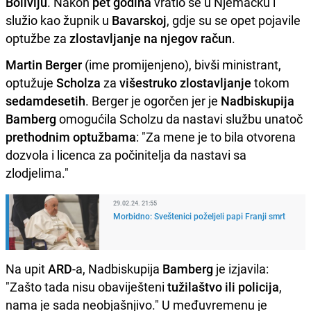
Boliviju
. Nakon
pet godina
vratio se u Njemačku i
služio kao župnik u
Bavarskoj
, gdje su se opet pojavile
optužbe za
zlostavljanje na njegov račun
.
Martin Berger
(ime promijenjeno), bivši ministrant,
optužuje
Scholza
za
višestruko zlostavljanje
tokom
sedamdesetih
. Berger je ogorčen jer je
Nadbiskupija
Bamberg
omogućila Scholzu da nastavi službu unatoč
prethodnim optužbama
: "Za mene je to bila otvorena
dozvola i licenca za počinitelja da nastavi sa
zlodjelima."
29.02.24. 21:55
Morbidno: Sveštenici poželjeli papi Franji smrt
Na upit
ARD
-a, Nadbiskupija
Bamberg
je izjavila:
"Zašto tada nisu obaviješteni
tužilaštvo ili policija
,
nama je sada neobjašnjivo." U međuvremenu je