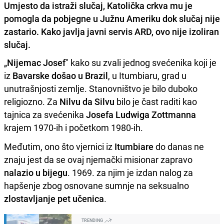
Umjesto da istraži slučaj, Katolička crkva mu je
pomogla da pobjegne u Južnu Ameriku dok slučaj nije
zastario. Kako javlja javni servis ARD, ovo nije izoliran
slučaj.
„
Nijemac Josef
" kako su zvali jednog svećenika koji je
iz
Bavarske došao u Brazil
, u Itumbiaru, grad u
unutrašnjosti zemlje. Stanovništvo je bilo duboko
religiozno. Za
Nilvu da Silvu
bilo je čast raditi kao
tajnica za svećenika
Josefa Ludwiga Zottmanna
krajem 1970-ih i početkom 1980-ih.
Međutim, ono što vjernici iz
Itumbiare
do danas ne
znaju jest da se ovaj njemački misionar zapravo
nalazio u bijegu
. 1969. za njim je izdan nalog za
hapšenje zbog osnovane sumnje na seksualno
zlostavljanje
pet učenica
.
TRENDING