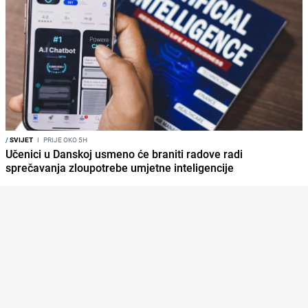
/
SVIJET
I
PRIJE OKO 5H
Učenici u Danskoj usmeno će braniti radove radi
sprečavanja zloupotrebe umjetne inteligencije