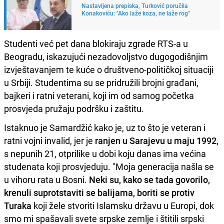
Nastavljena prepiska, Turković poručila
Konakoviću: "Ako laže koza, ne laže rog"
Studenti već pet dana blokiraju zgrade RTS-a u
Beogradu, iskazujući nezadovoljstvo dugogodišnjim
izvještavanjem te kuće o društveno-političkoj situaciji
u Srbiji. Studentima su se pridružili brojni građani,
bajkeri i ratni veterani, koji im od samog početka
prosvjeda pružaju podršku i zaštitu.
Istaknuo je Samardžić kako je, uz to što je veteran i
ratni vojni invalid, jer je
ranjen u Sarajevu u maju 1992
,
s nepunih 21, otprilike u dobi koju danas ima većina
studenata koji prosvjeduju. "Moja generacija našla se
u vihoru rata u Bosni.
Neki su, kako se tada govorilo,
krenuli suprotstaviti se balijama, boriti se protiv
Turaka
koji žele stvoriti Islamsku državu u Europi, dok
smo mi spašavali svete srpske zemlje i štitili srpski