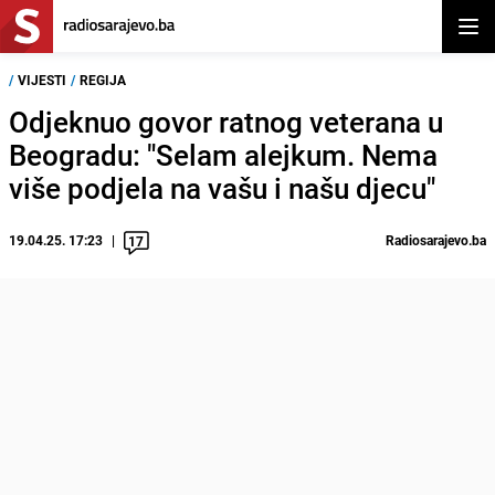
Otvor
/
VIJESTI
/
REGIJA
Odjeknuo govor ratnog veterana u
Beogradu: "Selam alejkum. Nema
više podjela na vašu i našu djecu"
19.04.25. 17:23
Radiosarajevo.ba
17