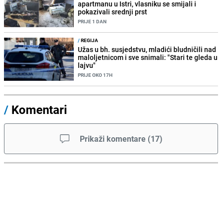
apartmanu u Istri, vlasniku se smijali i
pokazivali srednji prst
PRIJE 1 DAN
/
REGIJA
Užas u bh. susjedstvu, mladići bludničili nad
maloljetnicom i sve snimali: "Stari te gleda u
lajvu"
PRIJE OKO 17H
/
Komentari
Prikaži komentare
(
17
)