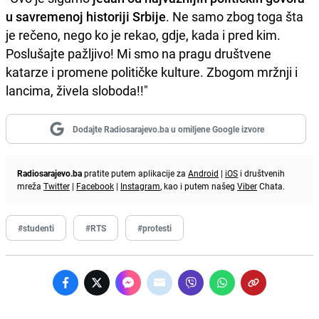
u savremenoj historiji Srbije
. Ne samo zbog toga šta
je rečeno, nego ko je rekao, gdje, kada i pred kim.
Poslušajte pažljivo! Mi smo na pragu društvene
katarze i promene političke kulture. Zbogom mržnji i
lancima, živela sloboda!!"
Dodajte Radiosarajevo.ba u omiljene Google izvore
Radiosarajevo.ba
pratite putem aplikacije za
Android
|
iOS
i društvenih
mreža
Twitter
|
Facebook
|
Instagram
, kao i putem našeg
Viber
Chata.
#studenti
#RTS
#protesti