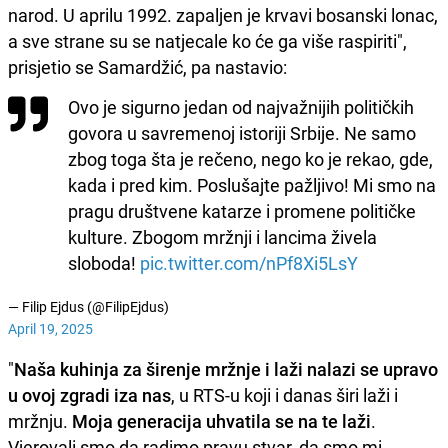
narod. U aprilu 1992. zapaljen je krvavi bosanski lonac,
a sve strane su se natjecale ko će ga više raspiriti",
prisjetio se Samardžić, pa nastavio:
Ovo je sigurno jedan od najvažnijih političkih
govora u savremenoj istoriji Srbije. Ne samo
zbog toga šta je rečeno, nego ko je rekao, gde,
kada i pred kim. Poslušajte pažljivo! Mi smo na
pragu društvene katarze i promene političke
kulture. Zbogom mržnji i lancima živela
sloboda!
pic.twitter.com/nPf8Xi5LsY
— Filip Ejdus (@FilipEjdus)
April 19, 2025
"
Naša kuhinja za širenje mržnje i laži nalazi se upravo
u ovoj zgradi iza nas
, u RTS-u koji i danas širi laži i
mržnju.
Moja generacija uhvatila se na te laži
.
Vjerovali smo da radimo pravu stvar, da smo mi