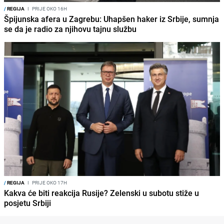
/
REGIJA
I
PRIJE OKO 16H
Špijunska afera u Zagrebu: Uhapšen haker iz Srbije, sumnja
se da je radio za njihovu tajnu službu
/
REGIJA
I
PRIJE OKO 17H
Kakva će biti reakcija Rusije? Zelenski u subotu stiže u
posjetu Srbiji