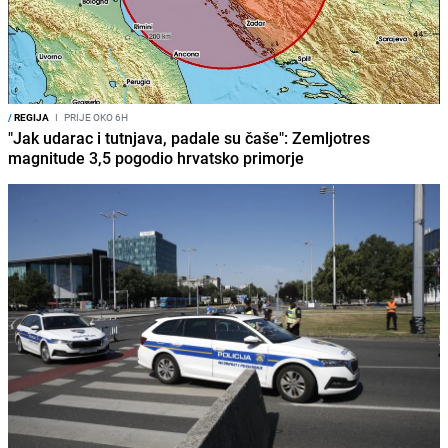
/
REGIJA
I
PRIJE OKO 6H
"Jak udarac i tutnjava, padale su čaše": Zemljotres
magnitude 3,5 pogodio hrvatsko primorje