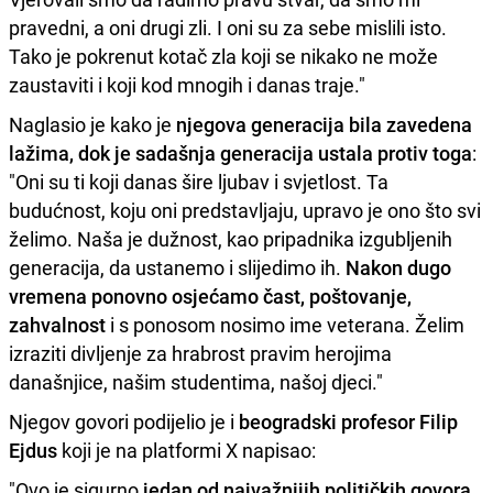
pravedni, a oni drugi zli. I oni su za sebe mislili isto.
Tako je pokrenut kotač zla koji se nikako ne može
zaustaviti i koji kod mnogih i danas traje."
Naglasio je kako je
njegova generacija bila zavedena
lažima, dok je sadašnja generacija ustala protiv toga
:
"Oni su ti koji danas šire ljubav i svjetlost. Ta
budućnost, koju oni predstavljaju, upravo je ono što svi
želimo. Naša je dužnost, kao pripadnika izgubljenih
generacija, da ustanemo i slijedimo ih.
Nakon dugo
vremena ponovno osjećamo čast, poštovanje,
zahvalnost
i s ponosom nosimo ime veterana. Želim
izraziti divljenje za hrabrost pravim herojima
današnjice, našim studentima, našoj djeci."
Njegov govori podijelio je i
beogradski profesor Filip
Ejdus
koji je na platformi X napisao:
"Ovo je sigurno
jedan od najvažnijih političkih govora