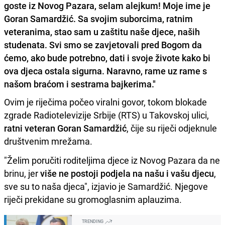
goste iz Novog Pazara, selam alejkum! Moje ime je
Goran Samardžić. Sa svojim suborcima, ratnim
veteranima, stao sam u zaštitu naše djece, naših
studenata. Svi smo se zavjetovali pred Bogom da
ćemo, ako bude potrebno, dati i svoje živote kako bi
ova djeca ostala sigurna. Naravno, rame uz rame s
našom braćom i sestrama bajkerima."
Ovim je riječima počeo viralni govor, tokom blokade
zgrade Radiotelevizije Srbije (RTS) u Takovskoj ulici,
ratni veteran Goran Samardžić
, čije su riječi odjeknule
društvenim mrežama.
"Želim poručiti roditeljima djece iz Novog Pazara da ne
brinu, jer
više ne postoji podjela na našu i vašu djecu
,
sve su to naša djeca", izjavio je Samardžić. Njegove
riječi prekidane su gromoglasnim aplauzima.
TRENDING