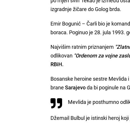
po mjeri svih" rekao je između osta
izgradnje žičare do Golog brda.
Emir Bogunić – Čarli bio je komand
boraca. Poginuo je 28. jula 1993.
Najvišim ratnim priznanjem
"Zlatni
odlikovan
"Ordenom za vojne zasl
RBiH.
Bosanske heroine sestre Mevlida i 
brane
Sarajevo
da bi poginule na 
Mevlida je posthumno odlik
Džemail Bulbul je istinski heroj ko