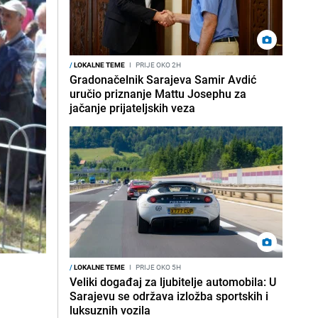
/
LOKALNE TEME
I
PRIJE OKO 2H
Gradonačelnik Sarajeva Samir Avdić
uručio priznanje Mattu Josephu za
jačanje prijateljskih veza
/
LOKALNE TEME
I
PRIJE OKO 5H
Veliki događaj za ljubitelje automobila: U
Sarajevu se održava izložba sportskih i
luksuznih vozila