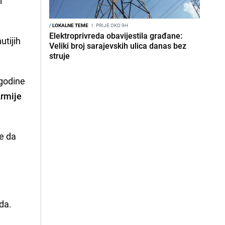
i
/
LOKALNE TEME
I
PRIJE OKO 9H
Elektroprivreda obavijestila građane:
utijih
Veliki broj sarajevskih ulica danas bez
struje
 godine
rmije
e da
rda.