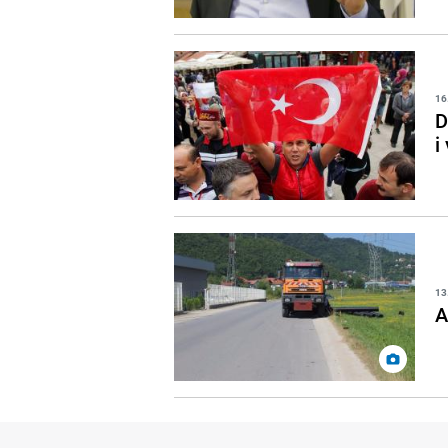
16
D
i
13
A