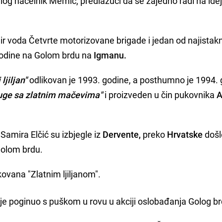
log načelnik Memić, predlažući da se zajedno radi na idej
ir voda Četvrte motorizovane brigade i jedan od najistakn
 godine na Golom brdu na
Igmanu.
 ljiljan"
odlikovan je 1993. godine, a posthumno je 1994.
uge sa zlatnim mačevima"
i proizveden u čin pukovnika
A
Samira Elčić su izbjegle iz
Dervente,
preko
Hrvatske
došl
Golom brdu.
ovana "Zlatnim ljiljanom".
ji je poginuo s puškom u rovu u akciji oslobađanja Golog b