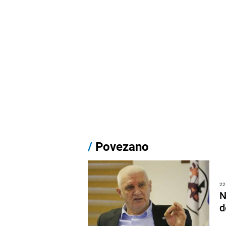
/
Povezano
22
N
d