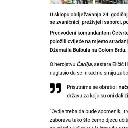
U sklopu obilježavanja 24. godišnj
se zvaničnici, preživjeli saborci, p
Predvođeni komandantom
Četvrt
položili cvijeće na mjesto stradan
Džemaila Bulbula
na
Golom Brdu.
O herojstvu
Čarlija,
sestara Eličić 
naglasio da se nikad ne smiju zaborav
Prisutnima se obratio i
nač
državu za koju su oni dali ž
"Ovdje treba da bude spomenik i tr
zaborava tako što ćemo djecu učiti 