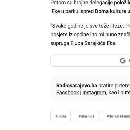
Potom su brojne delegacije položile
Eke u parku ispred
Doma kulture u
"Svake godine je sve teže i teže. 
posjete iz općine i to mi puno zna
supruga Ejupa Sarajkića Eke.
Radiosarajevo.ba
pratite putem 
Facebook
|
Instagram
, kao i p
#Ilidža
#Hrasnica
#Senaid Memi