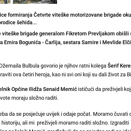
ice formiranja Četvrte viteške motorizovane brigade oku
orodice šehida...
e viteške brigade generalom Fikretom Prevljakom
obišli 
ja
Emira Bogunića - Čarlija
, sestara
Samire i Mevlide Elč
i Džemaila Bulbula govorio je njihov ratni kolega
Šerif Ker
iti ova četiri heroja, kao ni svi oni koji su dali život za B
elnik Općine Ilidža Senaid Memić
ističući da preživjeli ko
ivote moraju složno raditi.
eba da se posjećuje uvijek i odaje počat. Moramo čuvati 
historiju, ali mi preživjeli moramo raditi složno. Izgradit