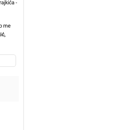
ajkića -
to me
ić,