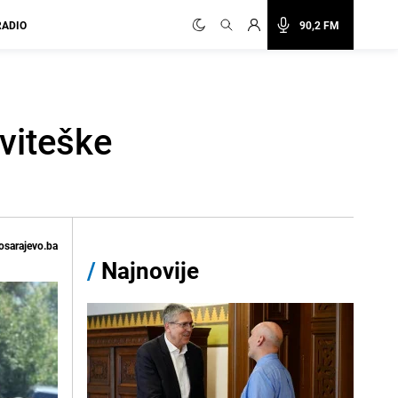
RADIO
90,2 FM
 viteške
osarajevo.ba
/
Najnovije