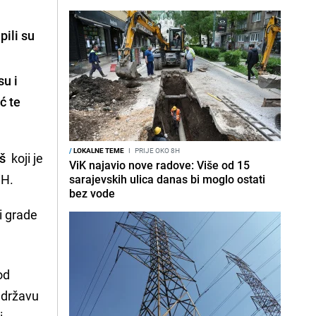
pili su
su i
ić
te
/
LOKALNE TEME
I
PRIJE OKO 8H
eš
koji je
ViK najavio nove radove: Više od 15
iH.
sarajevskih ulica danas bi moglo ostati
bez vode
ji grade
od
i državu