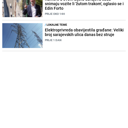
snimaju vozite li 'žutom trakom', oglasio se i
Edin Forto
PRIJE OKO 14H
/
LOKALNE TEME
Elektroprivreda obavijestila građane: Veliki
broj sarajevskih ulica danas bez struje
PRIJE 1 DAN