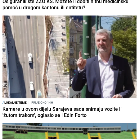
Osiguranik ste ZZO KS. Možete li dobiti hitnu medicinsku
pomoć u drugom kantonu ili entitetu?
/
LOKALNE TEME
I
PRIJE OKO 14H
Kamere u ovom dijelu Sarajeva sada snimaju vozite li
'žutom trakom', oglasio se i Edin Forto