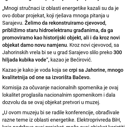
„Mnogi stručnaci iz oblasti energetike kazali su da je
ovo dobar projekat, koji rješava mnoga pitanja u
Sarajevu.
Želimo da rekonstruiramo cjevovod,
približimo staru hidroelektranu građanima, da ga
promoviramo kao historijski objekt, ali i da kroz novi
objekat damo novu namjenu
. Kroz novi cjevovod, sa
Jahorinskih vrela bi se u grad Sarajevo slilo preko
300
hiljada kubika vode“,
kazao je Bećirović.
Kazao je kako je voda koja se
crpi sa Jahorine, mnogo
kvalitetnija od one sa izvorišta Bačevo.
Komisija za očuvanje nacionalnih spomenika je ovaj
lokalitet proglasila nacionalnim spomenikom i dala
dozvolu da se ovaj objekat pretvori u muzej.
„U ovom muzeju bi se radile konferencije, obrađivale
razne teme iz oblasti energetike. Elektroprivreda BiH,