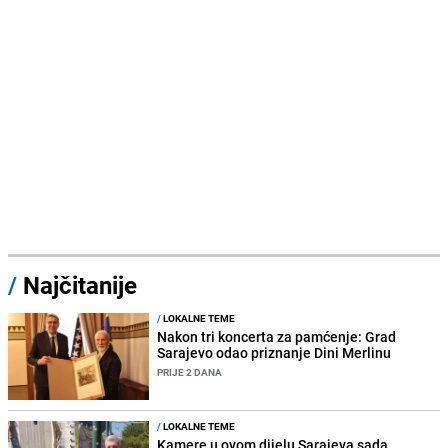
/
Najčitanije
/
LOKALNE TEME
Nakon tri koncerta za pamćenje: Grad
Sarajevo odao priznanje Dini Merlinu
PRIJE 2 DANA
/
LOKALNE TEME
Kamere u ovom dijelu Sarajeva sada