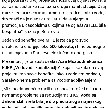
koja podržava ovaj projekat, može ovaj objekat koristiti
za razne sastanke i za razne druge manifestacije. Ovaj
muzej jedini u sebi ima turbinu koja radi na pitku vodu,
što znači da je rijedak u svijetu i da je njegova
promocija u časopisima u kojima se oglašava
IEEE bila
besplatna
“, kazao je Bećirović.
Jedan od benefita ove MHE jeste da proizvodi
enlektričnu energiju, oko
600 kilovata
, i time pomogne
u snadbijevanju Sarajeva električnom energijom.
Prezentaciji je prisustvovala i
Azra Muzur, direktorica
KJKP „Vodovod i kanalizacije“
, koja je kazala da ovaj
projekat ima svoje benefite, iako u zadnjem periodu,
Sarajevo nema problema sa vodosnadbijevanjem.
„Mi smo danonoćno radili na obnovi mreže i mi sada
nemamo problema sa redukcijama u KS.
Voda sa
Jahorinskih vrela bila je dio predratnog sarajevskog
vodovoda, ali i poslije agresije, nabavljana je voda sa