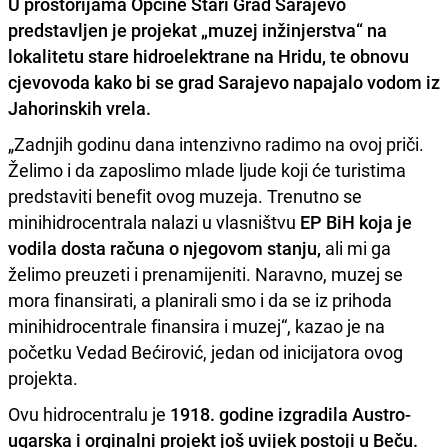
U prostorijama
Općine Stari Grad Sarajevo
predstavljen je projekat „muzej inžinjerstva“ na
lokalitetu stare hidroelektrane na
Hridu, te obnovu
cjevovoda kako bi se grad Sarajevo napajalo vodom iz
Jahorinskih vrela.
„Zadnjih godinu dana intenzivno radimo na ovoj priči.
Želimo i da zaposlimo mlade ljude koji će turistima
predstaviti benefit ovog muzeja. Trenutno se
minihidrocentrala nalazi u vlasništvu
EP BiH koja je
vodila dosta računa o njegovom stanju,
ali mi ga
želimo preuzeti i prenamijeniti. Naravno, muzej se
mora finansirati, a planirali smo i da se iz prihoda
minihidrocentrale finansira i muzej“, kazao je na
početku Vedad Bećirović, jedan od inicijatora ovog
projekta.
Ovu hidrocentralu je
1918. godine izgradila Austro-
ugarska i orginalni projekt još uvijek postoji u Beču.