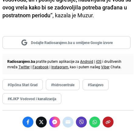
ovog vrela kako bi se zadovoljila potreba građana u
postratnom periodu“
, kazala je Muzur.
Dodajte Radiosarajevo.ba u omiljene Google izvore
Radiosarajevo.ba
pratite putem aplikacije za
Android
|
iOS
i društvenih
mreža
Twitter
|
Facebook
|
Instagram
, kao i putem našeg
Viber
Chata.
#Općina Stari Grad
#hidrocentrale
#Sarajevo
#KJKP Vodovod i kanalizacija