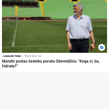
/
LOKALNE TEME
I
PRIJE OKO 16H
Mandić poslao žestoku poruku Džemidžiću: "Koga vi, ba,
folirate?"