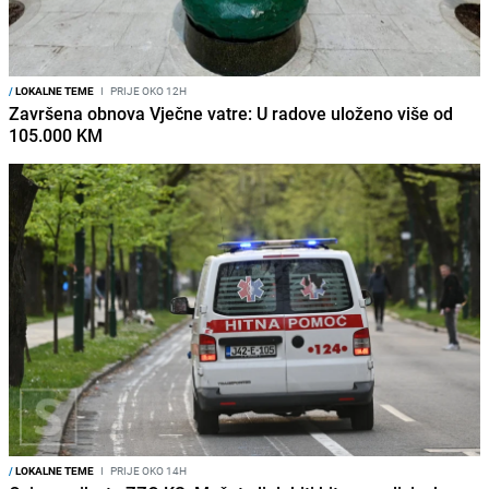
/
LOKALNE TEME
I
PRIJE OKO 12H
Završena obnova Vječne vatre: U radove uloženo više od
105.000 KM
/
LOKALNE TEME
I
PRIJE OKO 14H