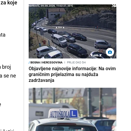
 za koje
ata
/
BOSNA I HERCEGOVINA
I
PRIJE OKO 5H
 broj
Objavljene najnovije informacije: Na ovim
graničnim prijelazima su najduža
da se ne
zadržavanja
 