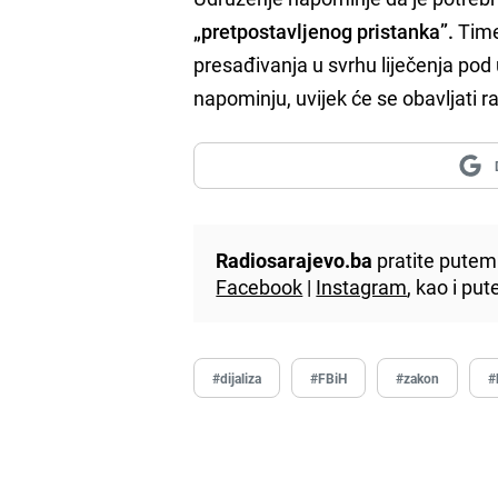
„pretpostavljenog pristanka”.
Time
presađivanja u svrhu liječenja pod u
napominju, uvijek će se obavljati 
Radiosarajevo.ba
pratite putem 
Facebook
|
Instagram
, kao i p
#dijaliza
#FBiH
#zakon
#