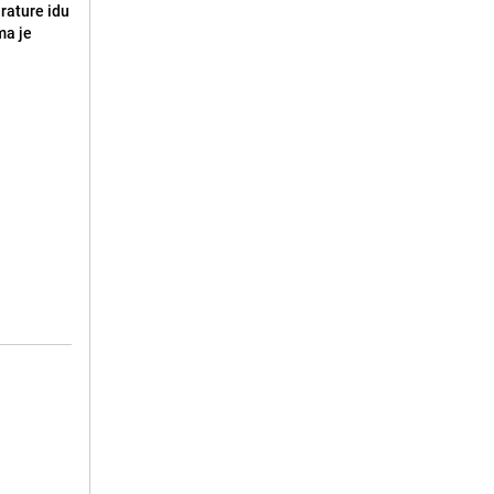
erature idu
ma je