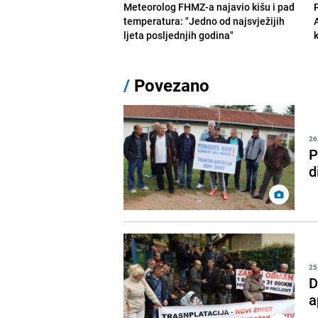
Meteorolog FHMZ-a najavio kišu i pad
temperatura: "Jedno od najsvježijih
ljeta posljednjih godina"
/
Povezano
26
P
d
25
D
a