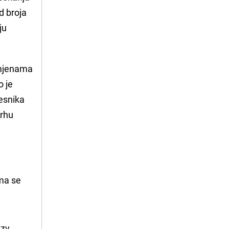
od broja
ju
izmjenama
o je
lesnika
vrhu
ma se 
zv.