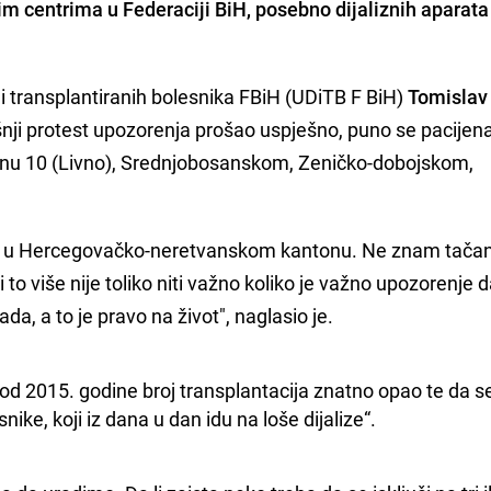
znim centrima u Federaciji BiH,
posebno dijaliznih aparata
 i transplantiranih bolesnika FBiH (UDiTB F BiH)
Tomislav
šnji protest upozorenja prošao uspješno, puno se pacijen
nu 10 (Livno), Srednjobosanskom, Zeničko-dobojskom,
 i u Hercegovačko-neretvanskom kantonu. Ne znam tačan
li to više nije toliko niti važno koliko je važno upozorenje 
da, a to je pravo na život", naglasio je.
od 2015. godine broj transplantacija znatno opao te da se
ike, koji iz dana u dan idu na loše dijalize“.