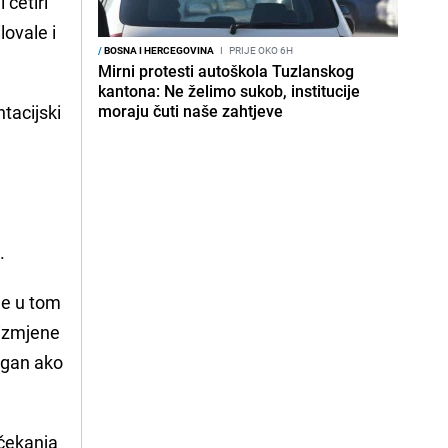
 četiri
lovale i
/
BOSNA I HERCEGOVINA
I
PRIJE OKO 6H
Mirni protesti autoškola Tuzlanskog
kantona: Ne želimo sukob, institucije
tacijski
moraju čuti naše zahtjeve
a
.
je u tom
g izmjene
rgan ako
 čekanja