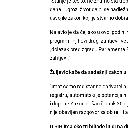
"Stanje je teško, ne znamo šta treba 
dana i ugrozi život da bi se nadlež
usvojile zakon koji je stvarno dobr
Najavio je da će, ako u ovoj godini
program i njihovi drugi zahtjevi, 
„dolazak pred zgradu Parlamenta FB
zahtjevi.“
Žuljević kaže da sadašnji zakon u s
"Imat ćemo registar ne darivatelja
registru, automatski je potencijalni 
i dopune Zakona ušao članak 30a gd
nije obavljen razgovor sa obitelji i 
U BiH ima oko tri hiljade ljudi na d