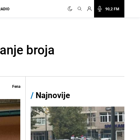
RADIO
90,2 FM
anje broja
Fena
/
Najnovije