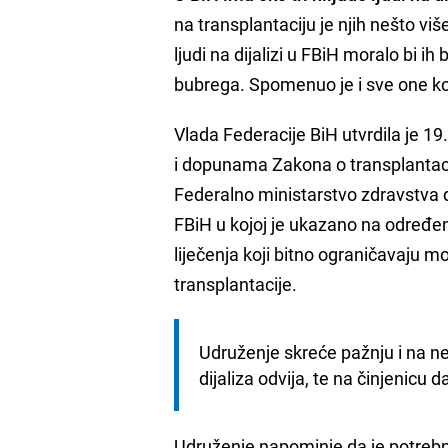
na transplantaciju je njih nešto više
ljudi na dijalizi u FBiH moralo bi ih
bubrega. Spomenuo je i sve one koj
Vlada Federacije BiH utvrdila je 1
i dopunama Zakona o transplantaciji
Federalno ministarstvo zdravstva do
FBiH u kojoj je ukazano na određen
liječenja koji bitno ograničavaju m
transplantacije.
Udruženje skreće pažnju i na nep
dijaliza odvija, te na činjenicu 
Udruženje napominje da je potrebno