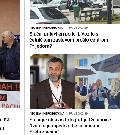
/
BOSNA I HERCEGOVINA
I
PRIJE OKO 2H
Slučaj prijavljen policiji: Vozilo s
četničkom zastavom prošlo centrom
Prijedora?
/
BOSNA I HERCEGOVINA
I
PRIJE OKO 3H
a, na
Suljagić objavio fotografiju Cvijanović:
"Iza nje je mjesto gdje su ubijani
hu
Srebreničani"