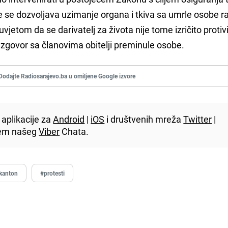
 se dozvoljava uzimanje organa i tkiva sa umrle osobe r
vjetom da se darivatelj za života nije tome izričito protivi
razgovor sa članovima obitelji preminule osobe.
Dodajte Radiosarajevo.ba u omiljene Google izvore
aplikacije za
Android
|
iOS
i društvenih mreža
Twitter
|
utem našeg
Viber
Chata.
kanton
#protesti