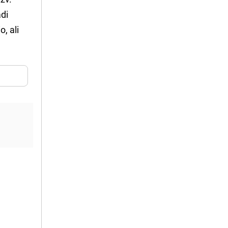
adi
o, ali