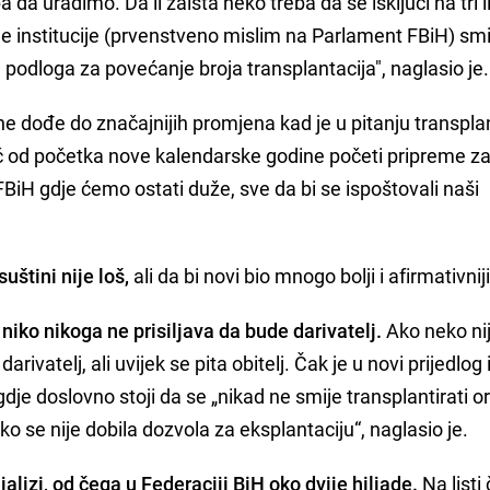
da uradimo. Da li zaista neko treba da se isključi na tri ili
ne institucije (prvenstveno mislim na Parlament FBiH) smi
a podloga za povećanje broja transplantacija", naglasio je.
 ne dođe do značajnijih promjena kad je u pitanju transplan
već od početka nove kalendarske godine početi pripreme z
iH gdje ćemo ostati duže, sve da bi se ispoštovali naši
uštini nije loš,
ali da bi novi bio mnogo bolji i afirmativniji
,
niko nikoga ne prisiljava da bude darivatelj.
Ako neko ni
darivatelj, ali uvijek se pita obitelj. Čak je u novi prijedlo
je doslovno stoji da se „nikad ne smije transplantirati o
ako se nije dobila dozvola za eksplantaciju“, naglasio je.
ijalizi, od čega u Federaciji BiH oko dvije hiljade.
Na listi