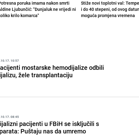
Potresna poruka imama nakon smrti
Stiže novi toplotni val: Temp
Aldine Ljubunčić: "Dunjaluk ne vrijedi ni
i do 40 stepeni, od ovog datu
koliko krilo komarca"
moguća promjena vremena
.10.17. 10:57
acijenti mostarske hemodijalize odbili
ijalizu, žele transplantaciju
.10.17. 08:45
ijalizni pacijenti u FBiH se isključili s
parata: Puštaju nas da umremo