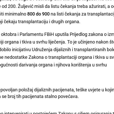
 od 200. Žuljević misli da listu čekanja treba ažurirati, a 
 biti minimalno
800 do 900
na listi čekanja za transplantaci
i čekaju transplantaciju i drugih organa.
9. oktobra i Parlamentu FBiH uputila Prijedlog zakona o 
 organa i tkiva u svrhu liječenja. To je učinjeno nakon št
bilo inicijativu Udruženja dijaliznih i transplantiranih bo
e nedostatke Zakona o transplantaciji organa i tkiva u s
ogućnosti darivanja organa i njihova korištenja u svrhu
ovoljan položaj dijaliznih pacijenata, teške uvjete u koji
da se broj tih pacijenata stalno povećava.
 intervenirati u postojećem Zakonu s ciljem osiguranja t