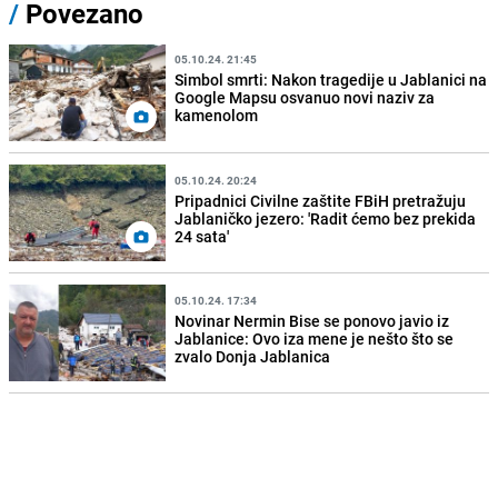
/
Povezano
05.10.24. 21:45
Simbol smrti: Nakon tragedije u Jablanici na
Google Mapsu osvanuo novi naziv za
kamenolom
05.10.24. 20:24
Pripadnici Civilne zaštite FBiH pretražuju
Jablaničko jezero: 'Radit ćemo bez prekida
24 sata'
05.10.24. 17:34
Novinar Nermin Bise se ponovo javio iz
Jablanice: Ovo iza mene je nešto što se
zvalo Donja Jablanica