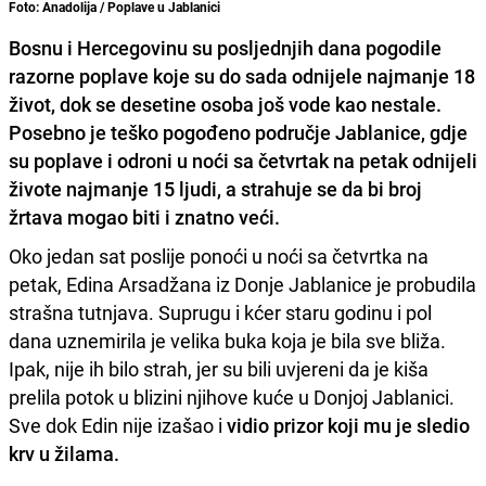
Foto: Anadolija / Poplave u Jablanici
Bosnu i Hercegovinu su posljednjih dana pogodile
razorne poplave koje su do sada odnijele najmanje 18
život, dok se desetine osoba još vode kao nestale.
Posebno je teško pogođeno područje Jablanice, gdje
su poplave i odroni u noći sa četvrtak na petak odnijeli
živote najmanje 15 ljudi, a strahuje se da bi broj
žrtava mogao biti i znatno veći.
Oko jedan sat poslije ponoći u noći sa četvrtka na
petak, Edina Arsadžana iz Donje Jablanice je probudila
strašna tutnjava. Suprugu i kćer staru godinu i pol
dana uznemirila je velika buka koja je bila sve bliža.
Ipak, nije ih bilo strah, jer su bili uvjereni da je kiša
prelila potok u blizini njihove kuće u Donjoj Jablanici.
Sve dok Edin nije izašao i
vidio prizor koji mu je sledio
krv u žilama.