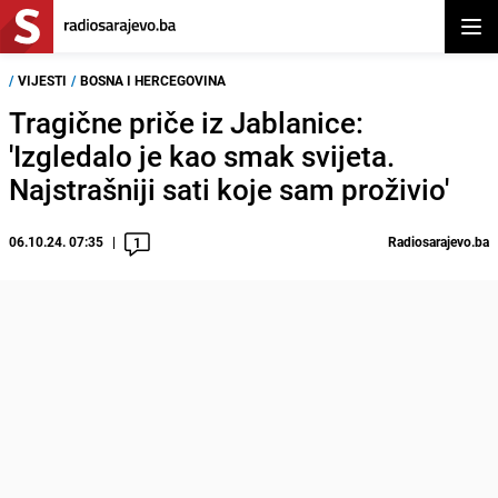
Otvor
/
VIJESTI
/
BOSNA I HERCEGOVINA
Tragične priče iz Jablanice:
'Izgledalo je kao smak svijeta.
Najstrašniji sati koje sam proživio'
06.10.24. 07:35
Radiosarajevo.ba
1