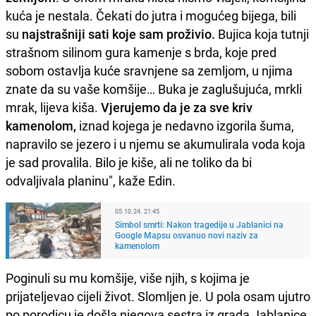
kuća je nestala. Čekati do jutra i mogućeg bijega, bili
su
najstrašniji sati koje sam proživio.
Bujica koja tutnji
strašnom silinom gura kamenje s brda, koje pred
sobom ostavlja kuće sravnjene sa zemljom, u njima
znate da su vaše komšije… Buka je zaglušujuća, mrkli
mrak, lijeva kiša.
Vjerujemo da je za sve kriv
kamenolom,
iznad kojega je nedavno izgorila šuma,
napravilo se jezero i u njemu se akumulirala voda koja
je sad provalila. Bilo je kiše, ali ne toliko da bi
odvaljivala planinu", kaže Edin.
05.10.24. 21:45
Simbol smrti: Nakon tragedije u Jablanici na
Google Mapsu osvanuo novi naziv za
kamenolom
Poginuli su mu komšije, više njih, s kojima je
prijateljevao cijeli život. Slomljen je. U pola osam ujutro
po porodicu je došla njegova sestra iz grada Jablanice.