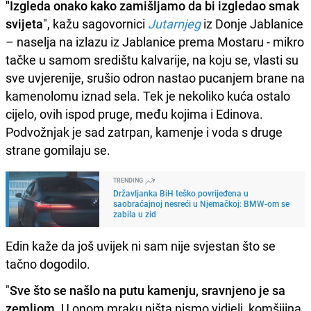
"Izgleda onako kako zamišljamo da bi izgledao smak
svijeta
", kažu sagovornici
Jutarnjeg
iz Donje Jablanice
– naselja na izlazu iz Jablanice prema Mostaru - mikro
tačke u samom središtu kalvarije, na koju se, vlasti su
sve uvjerenije, srušio odron nastao pucanjem brane na
kamenolomu iznad sela. Tek je nekoliko kuća ostalo
cijelo, ovih ispod pruge, među kojima i Edinova.
Podvožnjak je sad zatrpan, kamenje i voda s druge
strane gomilaju se.
TRENDING
Državljanka BiH teško povrijeđena u
saobraćajnoj nesreći u Njemačkoj: BMW-om se
zabila u zid
Edin kaže da još uvijek ni sam nije svjestan što se
tačno dogodilo.
"
Sve što se našlo na putu kamenju, sravnjeno je sa
zemljom
. U onom mraku ništa nismo vidjeli, komšijina