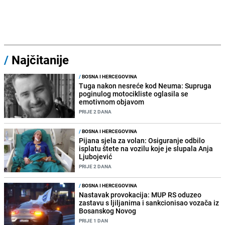
/
Najčitanije
/
BOSNA I HERCEGOVINA
Tuga nakon nesreće kod Neuma: Supruga
poginulog motocikliste oglasila se
emotivnom objavom
PRIJE 2 DANA
/
BOSNA I HERCEGOVINA
Pijana sjela za volan: Osiguranje odbilo
isplatu štete na vozilu koje je slupala Anja
Ljubojević
PRIJE 2 DANA
/
BOSNA I HERCEGOVINA
Nastavak provokacija: MUP RS oduzeo
zastavu s ljiljanima i sankcionisao vozača iz
Bosanskog Novog
PRIJE 1 DAN