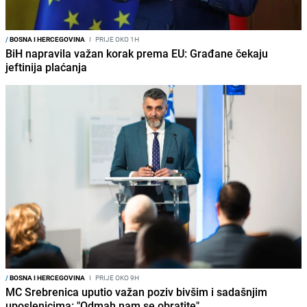
/
BOSNA I HERCEGOVINA
I
PRIJE OKO 1H
BiH napravila važan korak prema EU: Građane čekaju
jeftinija plaćanja
/
BOSNA I HERCEGOVINA
I
PRIJE OKO 9H
MC Srebrenica uputio važan poziv bivšim i sadašnjim
uposlenicima: "Odmah nam se obratite"