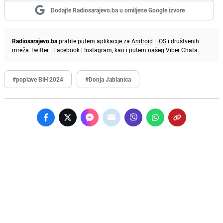
Dodajte Radiosarajevo.ba u omiljene Google izvore
Radiosarajevo.ba
pratite putem aplikacije za
Android
|
iOS
i društvenih
mreža
Twitter
|
Facebook
|
Instagram
, kao i putem našeg
Viber
Chata.
#poplave BiH 2024
#Donja Jablanica