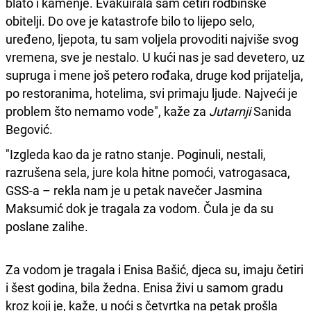
blato i kamenje. Evakuirala sam četiri rodbinske
obitelji. Do ove je katastrofe bilo to lijepo selo,
uređeno, ljepota, tu sam voljela provoditi najviše svog
vremena, sve je nestalo. U kući nas je sad devetero, uz
supruga i mene još petero rođaka, druge kod prijatelja,
po restoranima, hotelima, svi primaju ljude. Najveći je
problem što nemamo vode", kaže za
Jutarnji
Sanida
Begović.
"Izgleda kao da je ratno stanje. Poginuli, nestali,
razrušena sela, jure kola hitne pomoći, vatrogasaca,
GSS-a – rekla nam je u petak navečer Jasmina
Maksumić dok je tragala za vodom. Čula je da su
poslane zalihe.
Za vodom je tragala i Enisa Bašić, djeca su, imaju četiri
i šest godina, bila žedna. Enisa živi u samom gradu
kroz koji je, kaže, u noći s četvrtka na petak prošla