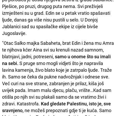
Pješice, po pruzi, drugog puta nema. Svi preživjeli
izmješteni su u grad. Edin se u petak vratio spašavati
ljude, danas ga više nisu pustili u selo. U Donjoj
Jablanici sad su spasilačke ekipe iz cijele bivše
Jugoslavije.
"Otac Salko majka Sabaheta, brat Edin i žena mu Amra
te njihova kćer Aina svi su krenuli nazad samnom,
blatnjavi, jadni, potreseni,
samo u onome što su imali
na sebi.
S pruge smo mogli vidjeti što je napravila
lavina kamenja, živo blato koje je zatrpalo ljude. Traže
ih. Samo se čeka da pukne nadvožnjak i odnese sve.
Već curi na sve strane, zabranjen je prilaz, kiša još
uvijek pada. Imam malu djecu, plaču, vrište…Kad sam
otišla po njih svi su plakali samo da se vratimo živi i
zdravi. Katastrofa.
Kad gledate Palestinu, isto je, sve
sravnjeno,
ne možeš prepoznati gdje ti je kuća. Samo