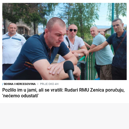
/
BOSNA I HERCEGOVINA
I
PRIJE OKO 4H
Pozlilo im u jami, ali se vratili: Rudari RMU Zenica poručuju,
'nećemo odustati'