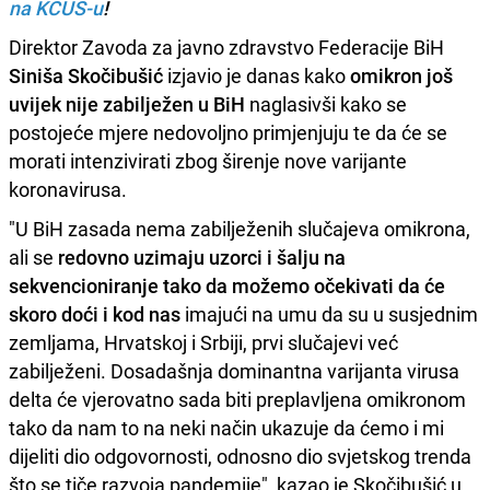
na KCUS-u
!
Direktor Zavoda za javno zdravstvo Federacije BiH
Siniša Skočibušić
izjavio je danas kako
omikron još
uvijek nije zabilježen u BiH
naglasivši kako se
postojeće mjere nedovoljno primjenjuju te da će se
morati intenzivirati zbog širenje nove varijante
koronavirusa.
"U BiH zasada nema zabilježenih slučajeva omikrona,
ali se
redovno uzimaju uzorci i šalju na
sekvencioniranje tako da možemo očekivati da će
skoro doći i kod nas
imajući na umu da su u susjednim
zemljama, Hrvatskoj i Srbiji, prvi slučajevi već
zabilježeni. Dosadašnja dominantna varijanta virusa
delta će vjerovatno sada biti preplavljena omikronom
tako da nam to na neki način ukazuje da ćemo i mi
dijeliti dio odgovornosti, odnosno dio svjetskog trenda
što se tiče razvoja pandemije", kazao je Skočibušić u