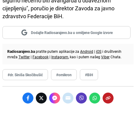
sigurno nećemo biti avangarda u obaveznom
cijepljenju", poručio je direktor Zavoda za javno
zdravstvo Federacije BiH.
Dodajte Radiosarajevo.ba u omiljene Google izvore
Radiosarajevo.ba
pratite putem aplikacije za
Android
|
iOS
i društvenih
mreža
Twitter
|
Facebook
|
Instagram
, kao i putem našeg
Viber
Chata.
#dr. Siniša Skočibušić
#omikron
#BiH