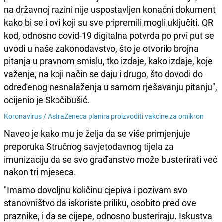
na državnoj razini nije uspostavljen konačni dokument
kako bi se i ovi koji su sve pripremili mogli uključiti. QR
kod, odnosno covid-19 digitalna potvrda po prvi put se
uvodi u naše zakonodavstvo, što je otvorilo brojna
pitanja u pravnom smislu, tko izdaje, kako izdaje, koje
važenje, na koji način se daju i drugo, što dovodi do
određenog nesnalaženja u samom rješavanju pitanju",
ocijenio je Skočibušić.
Koronavirus /
AstraZeneca planira proizvoditi vakcine za omikron
Naveo je kako mu je želja da se više primjenjuje
preporuka Stručnog savjetodavnog tijela za
imunizaciju da se svo građanstvo može busterirati već
nakon tri mjeseca.
"Imamo dovoljnu količinu cjepiva i pozivam svo
stanovništvo da iskoriste priliku, osobito pred ove
praznike, i da se cijepe, odnosno busteriraju. Iskustva