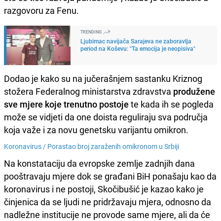
razgovoru za Fenu.
TRENDING
Ljubimac navijača Sarajeva ne zaboravlja
period na Koševu: "Ta emocija je neopisiva"
Dodao je kako su na jučerašnjem sastanku Kriznog
stožera Federalnog ministarstva zdravstva
produžene
sve mjere koje trenutno postoje
te kada ih se pogleda
može se vidjeti da one doista reguliraju sva područja
koja važe i za novu genetsku varijantu omikron.
Koronavirus /
Porastao broj zaraženih omikronom u Srbiji
Na konstataciju da evropske zemlje zadnjih dana
pooštravaju mjere dok se građani BiH ponašaju kao da
koronavirus i ne postoji, Skočibušić je kazao kako je
činjenica da se ljudi ne pridržavaju mjera, odnosno da
nadležne institucije ne provode same mjere, ali da će