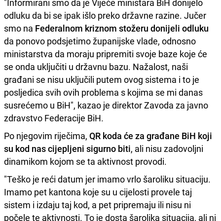
"Informirani smo da je Vijeće ministara BiH donijelo
odluku da bi se ipak išlo preko državne razine. Jučer
smo na
Federalnom kriznom stožeru donijeli odluku
da ponovo podsjetimo županijske vlade, odnosno
ministarstva da moraju pripremiti svoje baze koje će
se onda uključiti u državnu bazu. Nažalost, naši
građani se nisu uključili putem ovog sistema i to je
posljedica svih ovih problema s kojima se mi danas
susrećemo u BiH", kazao je direktor Zavoda za javno
zdravstvo Federacije BiH.
Po njegovim riječima,
QR koda će za građane BiH koji
su kod nas cijepljeni sigurno biti
, ali nisu zadovoljni
dinamikom kojom se ta aktivnost provodi.
"Teško je reći datum jer imamo vrlo šaroliku situaciju.
Imamo pet kantona koje su u cijelosti provele taj
sistem i izdaju taj kod, a pet pripremaju ili nisu ni
počele te aktivnosti. To je dosta šarolika situacija, ali ni