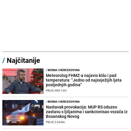
/
Najčitanije
/
BOSNA I HERCEGOVINA
Meteorolog FHMZ-a najavio kišu i pad
temperatura: "Jedno od najsvježijih ljeta
posljednjih godina"
PRIJE OKO 13H
/
BOSNA I HERCEGOVINA
Nastavak provokacija: MUP RS oduzeo
zastavu s ljiljanima i sankcionisao vozača iz
Bosanskog Novog
PRIJE 2 DANA