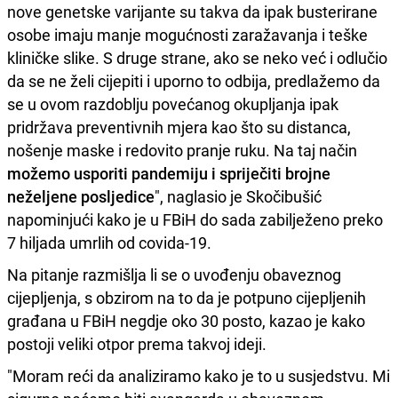
nove genetske varijante su takva da ipak busterirane
osobe imaju manje mogućnosti zaražavanja i teške
kliničke slike. S druge strane, ako se neko već i odlučio
da se ne želi cijepiti i uporno to odbija, predlažemo da
se u ovom razdoblju povećanog okupljanja ipak
pridržava preventivnih mjera kao što su distanca,
nošenje maske i redovito pranje ruku. Na taj način
možemo usporiti pandemiju i spriječiti brojne
neželjene posljedice
", naglasio je Skočibušić
napominjući kako je u FBiH do sada zabilježeno preko
7 hiljada umrlih od covida-19.
Na pitanje razmišlja li se o uvođenju obaveznog
cijepljenja, s obzirom na to da je potpuno cijepljenih
građana u FBiH negdje oko 30 posto, kazao je kako
postoji veliki otpor prema takvoj ideji.
"Moram reći da analiziramo kako je to u susjedstvu. Mi