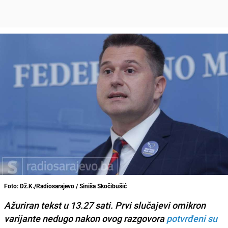
Foto: Dž.K./Radiosarajevo / Siniša Skočibušić
Ažuriran tekst u 13.27 sati. Prvi slučajevi omikron
varijante nedugo nakon ovog razgovora
potvrđeni su