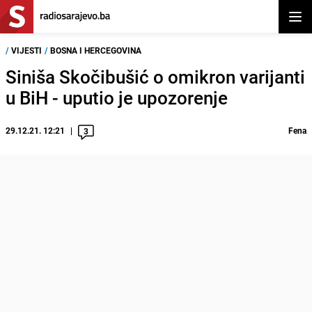
Otvor
/
VIJESTI
/
BOSNA I HERCEGOVINA
Siniša Skočibušić o omikron varijanti
u BiH - uputio je upozorenje
29.12.21. 12:21
Fena
3