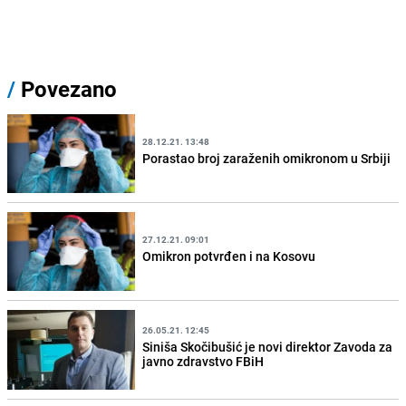
/
Povezano
28.12.21. 13:48
Porastao broj zaraženih omikronom u Srbiji
27.12.21. 09:01
Omikron potvrđen i na Kosovu
26.05.21. 12:45
Siniša Skočibušić je novi direktor Zavoda za
javno zdravstvo FBiH