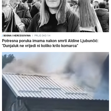
/
BOSNA I HERCEGOVINA
I
PRIJE OKO 1H
Potresna poruka imama nakon smrti Aldine Ljubunčić:
"Dunjaluk ne vrijedi ni koliko krilo komarca"