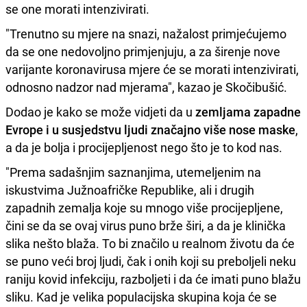
se one morati intenzivirati.
"Trenutno su mjere na snazi, nažalost primjećujemo
da se one nedovoljno primjenjuju, a za širenje nove
varijante koronavirusa mjere će se morati intenzivirati,
odnosno nadzor nad mjerama", kazao je Skočibušić.
Dodao je kako se može vidjeti da u
zemljama zapadne
Evrope i u susjedstvu ljudi značajno više nose maske
,
a da je bolja i procijepljenost nego što je to kod nas.
"Prema sadašnjim saznanjima, utemeljenim na
iskustvima Južnoafričke Republike, ali i drugih
zapadnih zemalja koje su mnogo više procijepljene,
čini se da se ovaj virus puno brže širi, a da je klinička
slika nešto blaža. To bi značilo u realnom životu da će
se puno veći broj ljudi, čak i onih koji su preboljeli neku
raniju kovid infekciju, razboljeti i da će imati puno blažu
sliku. Kad je velika populacijska skupina koja će se