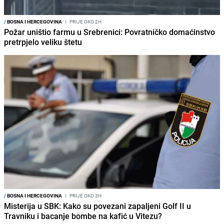
/
BOSNA I HERCEGOVINA
I
PRIJE OKO 2H
Požar uništio farmu u Srebrenici: Povratničko domaćinstvo
pretrpjelo veliku štetu
/
BOSNA I HERCEGOVINA
I
PRIJE OKO 3H
Misterija u SBK: Kako su povezani zapaljeni Golf II u
Travniku i bacanje bombe na kafić u Vitezu?