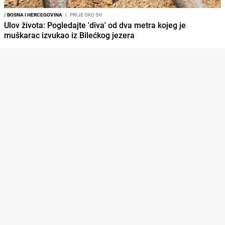
/
BOSNA I HERCEGOVINA
I
PRIJE OKO 5H
Ulov života: Pogledajte 'diva' od dva metra kojeg je
muškarac izvukao iz Bilećkog jezera