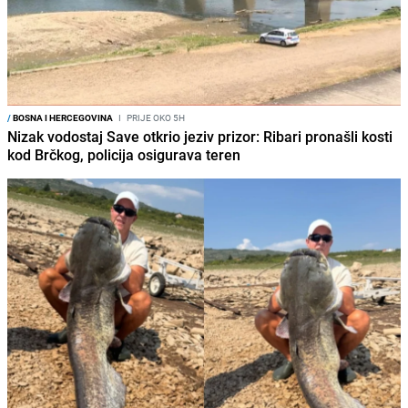
/
BOSNA I HERCEGOVINA
I
PRIJE OKO 5H
Nizak vodostaj Save otkrio jeziv prizor: Ribari pronašli kosti
kod Brčkog, policija osigurava teren