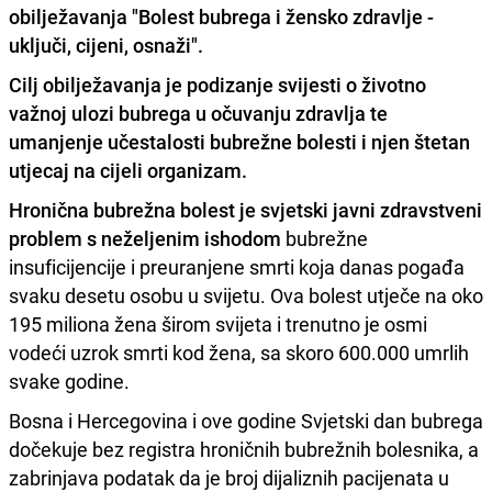
obilježavanja "Bolest bubrega i žensko zdravlje -
uključi, cijeni, osnaži".
Cilj obilježavanja je podizanje svijesti o životno
važnoj ulozi bubrega u očuvanju zdravlja te
umanjenje učestalosti bubrežne bolesti i njen štetan
utjecaj na cijeli organizam.
Hronična bubrežna bolest je svjetski javni zdravstveni
problem s neželjenim ishodom
bubrežne
insuficijencije i preuranjene smrti koja danas pogađa
svaku desetu osobu u svijetu. Ova bolest utječe na oko
195 miliona žena širom svijeta i trenutno je osmi
vodeći uzrok smrti kod žena, sa skoro 600.000 umrlih
svake godine.
Bosna i Hercegovina i ove godine Svjetski dan bubrega
dočekuje bez registra hroničnih bubrežnih bolesnika, a
zabrinjava podatak da je broj dijaliznih pacijenata u