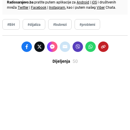
Radiosarajevo.ba
pratite putem aplikacije za
Android
|
iOS
i društvenih
mreža
Twitter
|
Facebook
|
Instagram
, kao i putem našeg
Viber
Chata.
#BiH
#dijaliza
#bubrezi
#problemi
50
Dijeljenja