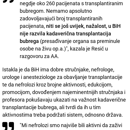
negdje oko 260 pacijenata s transplantiranim
bubregom. Nemamo apsolutno
zadovoljavajući broj transplantiranih
pacijenata,
niti se još uvijek, nažalost, u BiH
nije razvila kadaverična transplantacija
bubrega
(presađivanje organa sa preminule
osobe na živu op.a.)", kazala je Resić u
razgovoru za AA.
Istakla je da BiH ima dobre stručnjake, nefrologe,
urologe i anesteziologe za obavljanje transplantacije
te da nefrolozi kroz brojne aktivnosti, edukcijom,
promocijom, dovođenjem najeminentnijih stručnjaka i
profesora pokušavaju ukazati na važnost kadaverične
transplantacije bubrega, ali tvrdi da ih u tim
aktivnostima treba podržati sistem, odnosno država.
"Mi nefrolozi smo najviše bili aktivni da zaživi