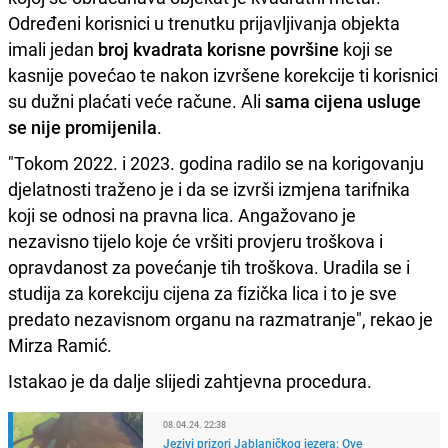
Određeni korisnici u trenutku prijavljivanja objekta
imali jedan
broj kvadrata korisne površine
koji se
kasnije povećao te nakon izvršene korekcije ti korisnici
su dužni plaćati veće račune. Ali
sama cijena usluge
se nije promijenila
.
"Tokom 2022. i 2023. godina radilo se na korigovanju
djelatnosti traženo je i da se izvrši izmjena tarifnika
koji se odnosi na pravna lica. Angažovano je
nezavisno tijelo koje će vršiti provjeru troškova i
opravdanost za povećanje tih troškova. Uradila se i
studija za korekciju cijena za fizička lica i to je sve
predato nezavisnom organu na razmatranje", rekao je
Mirza Ramić.
Istakao je da dalje slijedi zahtjevna procedura.
08.04.24. 22:38
Jezivi prizori Jablaničkog jezera: Ove