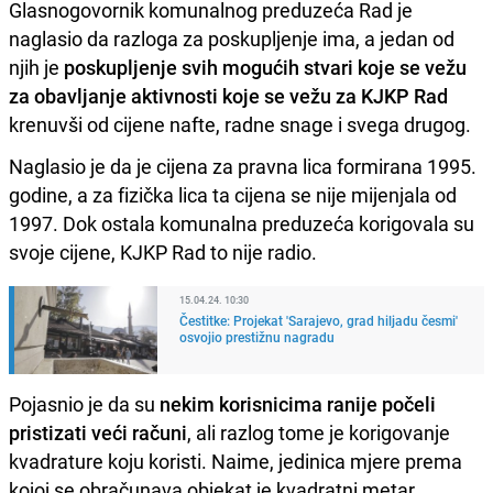
Glasnogovornik komunalnog preduzeća Rad je
naglasio da razloga za poskupljenje ima, a jedan od
njih je
poskupljenje svih mogućih stvari koje se vežu
za obavljanje aktivnosti koje se vežu za KJKP Rad
krenuvši od cijene nafte, radne snage i svega drugog.
Naglasio je da je cijena za pravna lica formirana 1995.
godine, a za fizička lica ta cijena se nije mijenjala od
1997. Dok ostala komunalna preduzeća korigovala su
svoje cijene, KJKP Rad to nije radio.
15.04.24. 10:30
Čestitke: Projekat 'Sarajevo, grad hiljadu česmi'
osvojio prestižnu nagradu
Pojasnio je da su
nekim korisnicima ranije počeli
pristizati veći računi
, ali razlog tome je korigovanje
kvadrature koju koristi. Naime, jedinica mjere prema
kojoj se obračunava objekat je kvadratni metar.