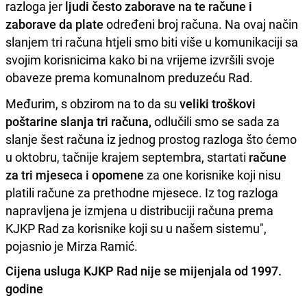
razloga jer
ljudi često zaborave na te račune i
zaborave da plate
određeni broj računa. Na ovaj način
slanjem tri računa htjeli smo biti više u komunikaciji sa
svojim korisnicima kako bi na vrijeme izvršili svoje
obaveze prema komunalnom preduzeću Rad.
Međurim, s obzirom na to da su
veliki troškovi
poštarine slanja tri računa,
odlučili smo se sada za
slanje šest računa iz jednog prostog razloga što ćemo
u oktobru, tačnije krajem septembra, startati
račune
za tri mjeseca i opomene
za one korisnike koji nisu
platili račune za prethodne mjesece. Iz tog razloga
napravljena je izmjena u distribuciji računa prema
KJKP Rad za korisnike koji su u našem sistemu",
pojasnio je Mirza Ramić.
Cijena usluga KJKP Rad nije se mijenjala od 1997.
godine