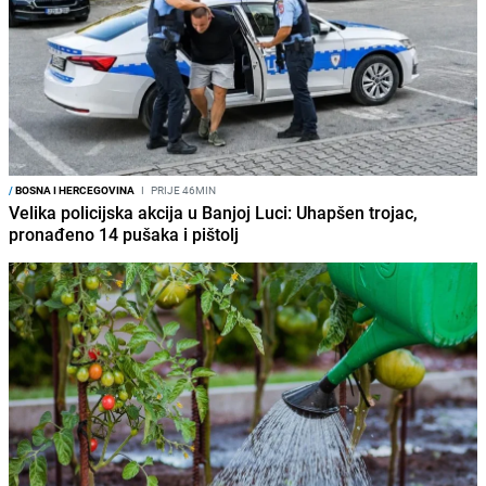
/
BOSNA I HERCEGOVINA
I
PRIJE 46MIN
Velika policijska akcija u Banjoj Luci: Uhapšen trojac,
pronađeno 14 pušaka i pištolj