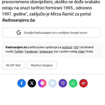
pravovremeno obaviješteni, ukoliko ne dođe svakako
ostaju na snazi tarifnici formirani 1995., odnosno
1997. godine", zaključio je Mirza Ramić za portal
Radiosarajevo.ba
.
Dodajte Radiosarajevo.ba u omiljene Google izvore
Radiosarajevo.ba
pratite putem aplikacije za
Android
|
iOS
i društvenih
mreža
Twitter
|
Facebook
|
Instagram
, kao i putem našeg
Viber
Chata.
#KJKP Rad
#Kanton Sarajevo