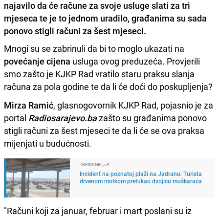
najavilo da će račune za svoje usluge slati za tri
mjeseca te je to jednom uradilo, građanima su sada
ponovo stigli računi za šest mjeseci.
Mnogi su se zabrinuli da bi to moglo ukazati na
povećanje cijena
usluga ovog preduzeća. Provjerili
smo zašto je KJKP Rad vratilo staru praksu slanja
računa za pola godine te da li će doći do poskupljenja?
Mirza Ramić
, glasnogovornik KJKP Rad, pojasnio je za
portal
Radiosarajevo.ba
zašto su građanima ponovo
stigli računi za šest mjeseci te da li će se ova praksa
mijenjati u budućnosti.
TRENDING
Incident na poznatoj plaži na Jadranu: Turista
drvenom motkom pretukao dvojicu muškaraca
"Računi koji za januar, februar i mart poslani su iz