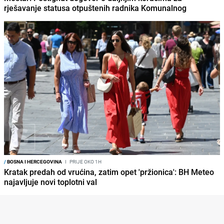
rješavanje statusa otpuštenih radnika Komunalnog
/
BOSNA I HERCEGOVINA
I
PRIJE OKO 1H
Kratak predah od vrućina, zatim opet 'pržionica': BH Meteo
najavljuje novi toplotni val