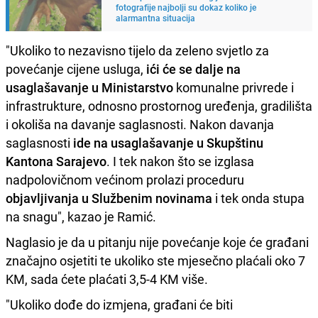
fotografije najbolji su dokaz koliko je
alarmantna situacija
"Ukoliko to nezavisno tijelo da zeleno svjetlo za
povećanje cijene usluga,
ići će se dalje na
usaglašavanje u Ministarstvo
komunalne privrede i
infrastrukture, odnosno prostornog uređenja, gradilišta
i okoliša na davanje saglasnosti. Nakon davanja
saglasnosti
ide na usaglašavanje u Skupštinu
Kantona Sarajevo
. I tek nakon što se izglasa
nadpolovičnom većinom prolazi proceduru
objavljivanja u Službenim novinama
i tek onda stupa
na snagu", kazao je Ramić.
Naglasio je da u pitanju nije povećanje koje će građani
značajno osjetiti te ukoliko ste mjesečno plaćali oko 7
KM, sada ćete plaćati 3,5-4 KM više.
"Ukoliko dođe do izmjena, građani će biti