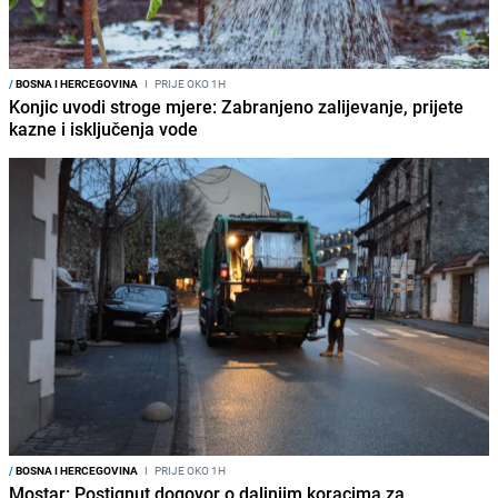
/
BOSNA I HERCEGOVINA
I
PRIJE OKO 1H
Konjic uvodi stroge mjere: Zabranjeno zalijevanje, prijete
kazne i isključenja vode
/
BOSNA I HERCEGOVINA
I
PRIJE OKO 1H
Mostar: Postignut dogovor o daljnjim koracima za