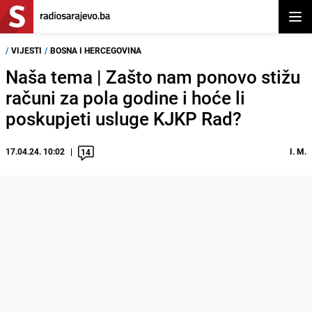
Otvor
/
VIJESTI
/
BOSNA I HERCEGOVINA
Naša tema | Zašto nam ponovo stižu
računi za pola godine i hoće li
poskupjeti usluge KJKP Rad?
17.04.24. 10:02
I. M.
14