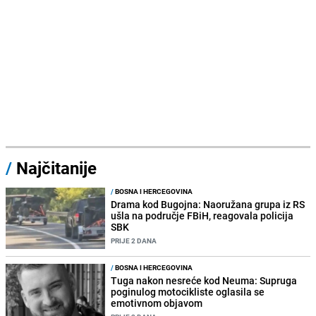
/
Najčitanije
/
BOSNA I HERCEGOVINA
Drama kod Bugojna: Naoružana grupa iz RS
ušla na područje FBiH, reagovala policija
SBK
PRIJE 2 DANA
/
BOSNA I HERCEGOVINA
Tuga nakon nesreće kod Neuma: Supruga
poginulog motocikliste oglasila se
emotivnom objavom