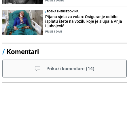
PRIJE 2 DANA
/
BOSNA I HERCEGOVINA
Pijana sjela za volan: Osiguranje odbilo
isplatu štete na vozilu koje je slupala Anja
Ljubojević
PRIJE 1 DAN
/
Komentari
Prikaži komentare
(
14
)