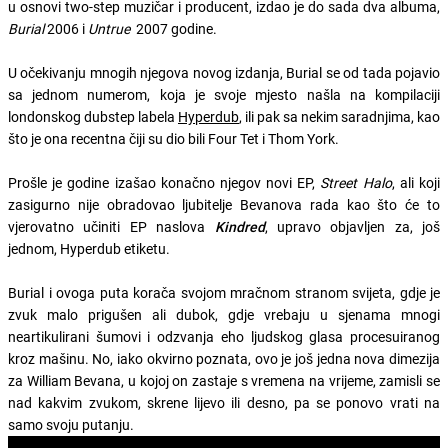
u osnovi two-step muzičar i producent, izdao je do sada dva albuma,
Burial
2006 i
Untrue
2007 godine.
U očekivanju mnogih njegova novog izdanja, Burial se od tada pojavio
sa jednom numerom, koja je svoje mjesto našla na kompilaciji
londonskog dubstep labela
Hyperdub
, ili pak sa nekim saradnjima, kao
što je ona recentna čiji su dio bili Four Tet i Thom York.
Prošle je godine izašao konačno njegov novi EP,
Street Halo
, ali koji
zasigurno nije obradovao ljubitelje Bevanova rada kao što će to
vjerovatno učiniti EP naslova
Kindred
, upravo objavljen za, još
jednom, Hyperdub etiketu.
Burial i ovoga puta korača svojom mračnom stranom svijeta, gdje je
zvuk malo prigušen ali dubok, gdje vrebaju u sjenama mnogi
neartikulirani šumovi i odzvanja eho ljudskog glasa procesuiranog
kroz mašinu. No, iako okvirno poznata, ovo je još jedna nova dimezija
za William Bevana, u kojoj on zastaje s vremena na vrijeme, zamisli se
nad kakvim zvukom, skrene lijevo ili desno, pa se ponovo vrati na
samo svoju putanju.