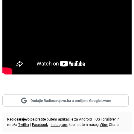
Dodajte Radiosarajevo.ba u omiljene Google izvore
Radiosarajevo.ba
pratite putem aplikacije za
Android
|
iOS
i društvenih
mreža
Twitter
|
Facebook
|
Instagram
, kao i putem našeg
Viber
Chata.