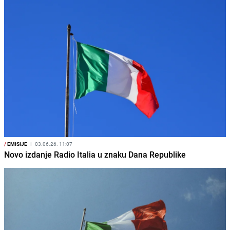
/
EMISIJE
I
03.06.26. 11:07
Novo izdanje Radio Italia u znaku Dana Republike