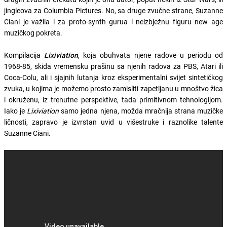
jingleova za Columbia Pictures. No, sa druge zvučne strane, Suzanne
Ciani je važila i za proto-synth gurua i neizbježnu figuru new age
muzičkog pokreta.
Kompilacija
Lixiviation
, koja obuhvata njene radove u periodu od
1968-85, skida vremensku prašinu sa njenih radova za PBS, Atari ili
Coca-Colu, ali i sjajnih lutanja kroz eksperimentalni svijet sintetičkog
zvuka, u kojima je možemo prosto zamisliti zapetljanu u mnoštvo žica
i okruženu, iz trenutne perspektive, tada primitivnom tehnologijom.
Iako je
Lixiviation
samo jedna njena, možda mračnija strana muzičke
ličnosti, zapravo je izvrstan uvid u višestruke i raznolike talente
Suzanne Ciani.