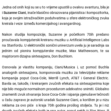
Jedna od onih koji su se u to vrijeme upustili u ovakvu avanturu, bila je
i
Suzanne Ciani
, inače klasično obrazovana pijanistica i kompozitorka,
koja je svojim istraživačkim poduhvatima u sfere elektroničkog zvuka
kreirala i veze između komercijalnog i avangardnog.
Nakon studija kompozicije, Suzanne je početkom 70ih predano
proučavala kompjuterski kreiranu muziku u Artificial Intelligence Labs
na Stanfordu. U elektronički sonični univerzum uvela ju je saradnja sa
jednim od pionira kompjuterske muzike, Max Mathewsom, te sa
majstorom dizajna sintesajzera, Don Buchlom.
Osnovala je vlastitu kompaniju, Ciani/Musica i, uz pomoć Buchla
analognih sintesajzera, komponovala muziku za televizijske reklame
kompanija poput Coca-Cole, Merrill Lynch, AT&T i General Electric.
Bavila se, takođe, i kreiranjem zvučnih efekata na sintesajzerima koje
nije bilo moguće normalnom procedurom adekvatno snimiti. Globalno
znameniti zvuk otvaranja boce Coca-Cole i sipanja pjenušave tečnosti
u čašu zapravo je autorski uradak Suzanne Ciani, a korišten je u nizu
reklama za ovo piće s kraja 70ih godina prošlog stoljeća. Tu je i niz
drugih zvučnih efekata kojih je ona autor, poput nekih iz Star Wars, ili