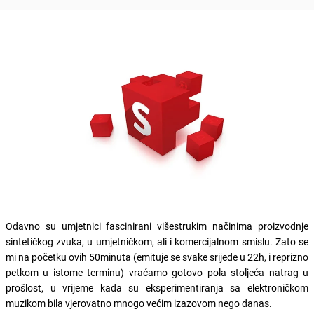
Odavno su umjetnici fascinirani višestrukim načinima proizvodnje
sintetičkog zvuka, u umjetničkom, ali i komercijalnom smislu. Zato se
mi na početku ovih 50minuta (emituje se svake srijede u 22h, i reprizno
petkom u istome terminu) vraćamo gotovo pola stoljeća natrag u
prošlost, u vrijeme kada su eksperimentiranja sa elektroničkom
muzikom bila vjerovatno mnogo većim izazovom nego danas.