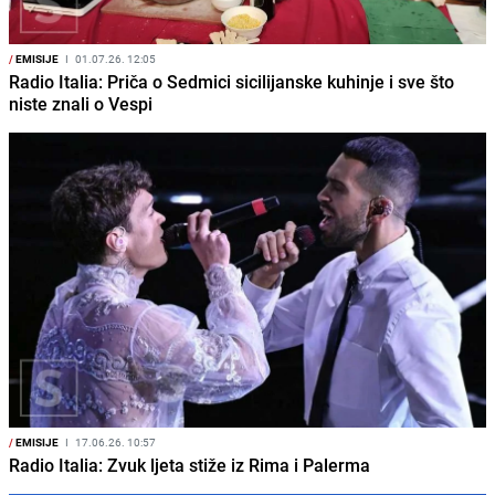
/
EMISIJE
I
01.07.26. 12:05
Radio Italia: Priča o Sedmici sicilijanske kuhinje i sve što
niste znali o Vespi
/
EMISIJE
I
17.06.26. 10:57
Radio Italia: Zvuk ljeta stiže iz Rima i Palerma