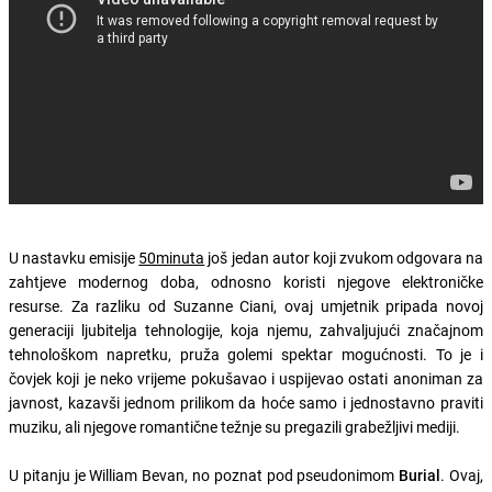
U nastavku emisije
50minuta
još jedan autor koji zvukom odgovara na
zahtjeve modernog doba, odnosno koristi njegove elektroničke
resurse. Za razliku od Suzanne Ciani, ovaj umjetnik pripada novoj
generaciji ljubitelja tehnologije, koja njemu, zahvaljujući značajnom
tehnološkom napretku, pruža golemi spektar mogućnosti. To je i
čovjek koji je neko vrijeme pokušavao i uspijevao ostati anoniman za
javnost, kazavši jednom prilikom da hoće samo i jednostavno praviti
muziku, ali njegove romantične težnje su pregazili grabežljivi mediji.
U pitanju je William Bevan, no poznat pod pseudonimom
Burial
. Ovaj,