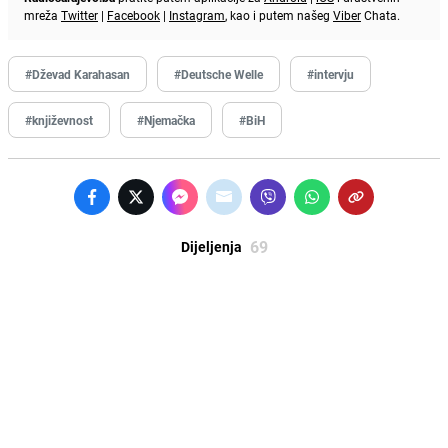
mreža
Twitter
|
Facebook
|
Instagram
, kao i putem našeg
Viber
Chata.
#Dževad Karahasan
#Deutsche Welle
#intervju
#književnost
#Njemačka
#BiH
69
Dijeljenja