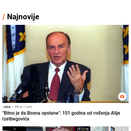
/
Najnovije
/
LICA
I
PRIJE 1 DAN
"Bitno je da Bosna opstane": 101 godina od rođenja Alije
Izetbegovića