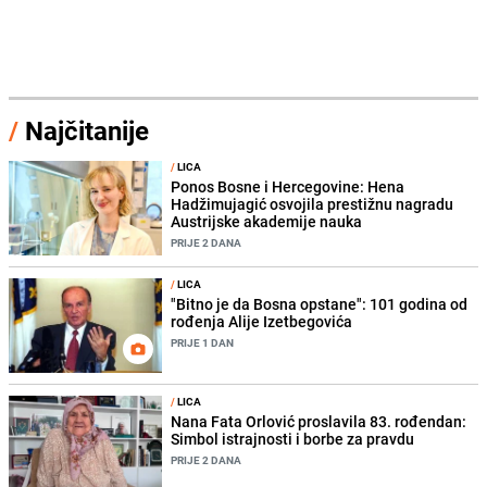
/
Najčitanije
/
LICA
Ponos Bosne i Hercegovine: Hena
Hadžimujagić osvojila prestižnu nagradu
Austrijske akademije nauka
PRIJE 2 DANA
/
LICA
"Bitno je da Bosna opstane": 101 godina od
rođenja Alije Izetbegovića
PRIJE 1 DAN
/
LICA
Nana Fata Orlović proslavila 83. rođendan:
Simbol istrajnosti i borbe za pravdu
PRIJE 2 DANA