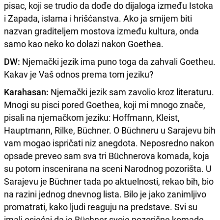
pisac, koji se trudio da dođe do dijaloga između Istoka
i Zapada, islama i hrišćanstva. Ako ja smijem biti
nazvan graditeljem mostova između kultura, onda
samo kao neko ko dolazi nakon Goethea.
DW:
Njemački jezik ima puno toga da zahvali Goetheu.
Kakav je Vaš odnos prema tom jeziku?
Karahasan:
Njemački jezik sam zavolio kroz literaturu.
Mnogi su pisci pored Goethea, koji mi mnogo znače,
pisali na njemačkom jeziku: Hoffmann, Kleist,
Hauptmann, Rilke, Büchner. O Büchneru u Sarajevu bih
vam mogao ispričati niz anegdota. Neposredno nakon
opsade preveo sam sva tri Büchnerova komada, koja
su potom inscenirana na sceni Narodnog pozorišta. U
Sarajevu je Büchner tada po aktuelnosti, rekao bih, bio
na razini jednog dnevnog lista. Bilo je jako zanimljivo
promatrati, kako ljudi reaguju na predstave. Svi su
imali osjećaj da je Büchner svoje pozorišne komade