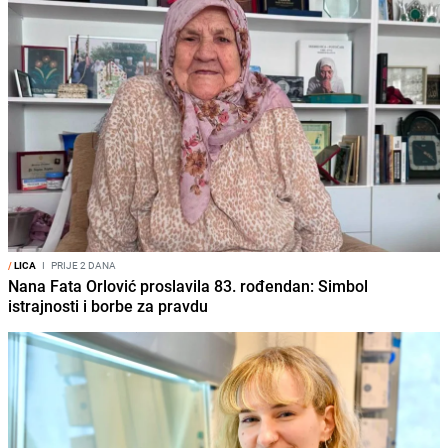
/
LICA
I
PRIJE 2 DANA
Nana Fata Orlović proslavila 83. rođendan: Simbol
istrajnosti i borbe za pravdu