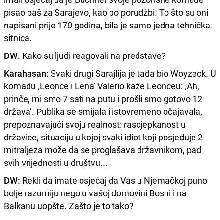
pisao baš za Sarajevo, kao po porudžbi. To što su oni
napisani prije 170 godina, bila je samo jedna tehnička
sitnica.
DW:
Kako su ljudi reagovali na predstave?
Karahasan:
Svaki drugi Sarajlija je tada bio Woyzeck. U
komadu ‚Leonce i Lena' Valerio kaže Leonceu: ‚Ah,
prinče, mi smo 7 sati na putu i prošli smo gotovo 12
država’. Publika se smijala i istovremeno očajavala,
prepoznavajući svoju realnost: rascjepkanost u
državice, situaciju u kojoj svaki idiot koji posjeduje 2
mitraljeza može da se proglašava državnikom, pad
svih vrijednosti u društvu...
DW:
Rekli da imate osjećaj da Vas u Njemačkoj puno
bolje razumiju nego u vašoj domovini Bosni i na
Balkanu uopšte. Zašto je to tako?