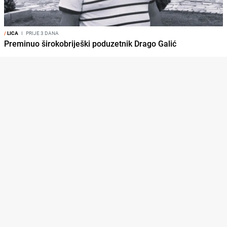
/
LICA
I
PRIJE 3 DANA
Preminuo širokobriješki poduzetnik Drago Galić