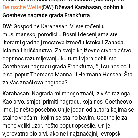
Deutsche Welle
(DW)
Dževad Karahasan
, dobitnik
Goetheve nagrade grada Frankfurta
.
DW
: Gospodine Karahasan, Vi ste rođeni u
muslimanskoj porodici u Bosni i decenijama ste
literarni graditelj mostova između
Istoka i Zapada,
islama i hrišćanstva
. Za svoje književno stvaralaštvo i
doprinos razumijevanju kultura i vjera dobili ste
Goetheovu nagradu grada Frankfurta, čiji su nosioci i
pisci poput Thomasa Manna ili Hermana Hessea. Šta
za Vas znači ova nagrada?
Karahasan:
Nagrada mi mnogo znači, iz više razloga.
Kao prvo, smjeti primiti nagradu, koja nosi Goetheovo
ime, je nešto posebno.On je jedan od autora kojima se
stalno vraćam i kojim se stalno bavim. Goethe je za
mene veliki uzor, nešto poput opsesije. On je
vjerovatno bio prvi, ako ne i najznačajniji evropski