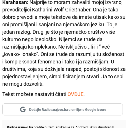
Karahasan:
Najprije to moram zahvaliti mojoj izvrsnoj
prevoditeljici Katharini Wolf-Grießhaber. Ona je tako
dobro prevodila moje tekstove da imate utisak kako su
oni promišljani i sanjani na njemačkom jeziku. To je
jedan razlog. Drugi je što je njemačko društvo više
kulturno nego ideološko. Nijemci se trude da
razmišljaju kompleksno. Ne isključivo „ili-ili “ već
„iovako- ionako". Oni se trude da razumiju tu složenost
i kompleksnost fenomena i tako i ja razmišljam. U
društvima, koja su doživjela raspad, postoji sklonost za
pojednostavljenjem, simplificiranjem stvari. Ja to sebi
ne mogu dozvoliti.
Tekst možete nastaviti čitati
OVDJE
.
Dodajte Radiosarajevo.ba u omiljene Google izvore
Radiosarajevo.ba
pratite putem aplikacije za
Android
|
iOS
i društvenih