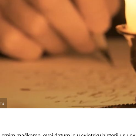
ama
a crnim mačkama, ovaj datum je u svjetsku historiju sujev