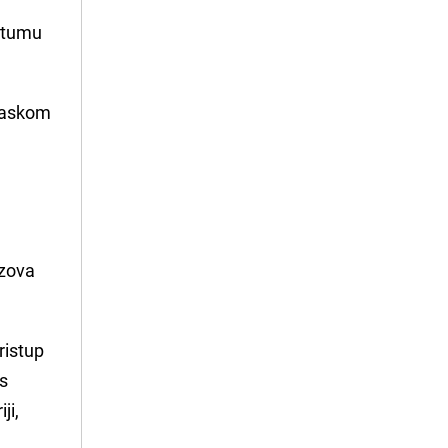
datumu
 maskom
ezova
ristup
 s
ji,