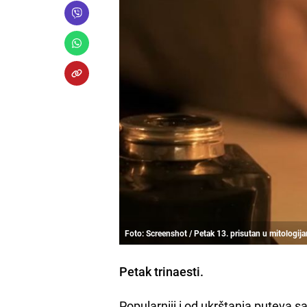
Foto: Screenshot / Petak 13. prisutan u mitologij
Petak trinaesti.
Popularniji i od ukrštanja puteva s