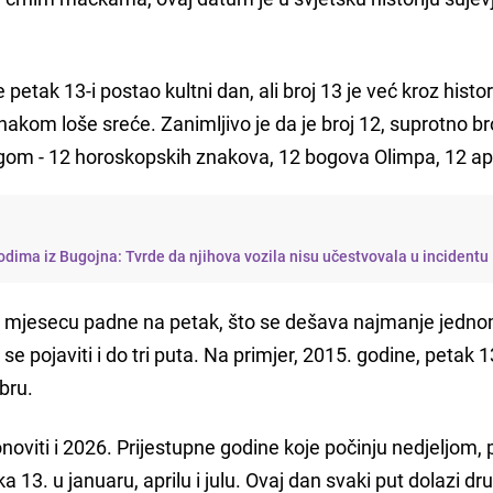
etak 13-i postao kultni dan, ali broj 13 je već kroz histor
nakom loše sreće. Zanimljivo je da je broj 12, suprotno br
gom - 12 horoskopskih znakova, 12 bogova Olimpa, 12 ap
dima iz Bugojna: Tvrde da njihova vozila nisu učestvovala u incidentu
u mjesecu padne na petak, što se dešava najmanje jedn
pojaviti i do tri puta. Na primjer, 2015. godine, petak 1
bru.
noviti i 2026. Prijestupne godine koje počinju nedjeljom,
a 13. u januaru, aprilu i julu. Ovaj dan svaki put dolazi dr