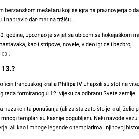
škom berzanskom mešetaru koji se igra na praznovjerja o 
u i napravio dar-mar na tržištu.
1980. godine, upoznao je svijet sa ubicom sa hokejaškom
astavaka, kao i stripove, novele, video igrice i bezbroj
ica .
 13.?
oficiri francuskog kralja
Philipa IV
uhapsili su stotine vit
g reda formiranog u 12. vijeku za odbranu Svete zemlje.
 nezakonita ponašanja (ali zaista zato što je kralj želio p
a mnogi templari su kasnije pogubljeni. Neki navode vezu
ja, ali kao i mnoge legende o templarima i njihovoj histori