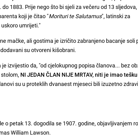
do 1883. Prije nego što bi sjeli za večeru od 13 sljedova,
arenta koji je čitao "
Morituri te Salutamus
", latinski za
 uskoro umrijeti."
rne mačke, ali gostima je izričito zabranjeno bacanje soli
dodavani su otvoreni kišobrani.
je izvijestio da, "od cjelokupnog popisa članova... bez obz
 stolom,
NI JEDAN ČLAN NIJE MRTAV, niti je imao tešku 
lanovi su u proteklih dvanaest mjeseci bili izuzetno zdravi
nde o petak 13. dogodila se 1907. godine, objavljivanjem 
homas William Lawson.