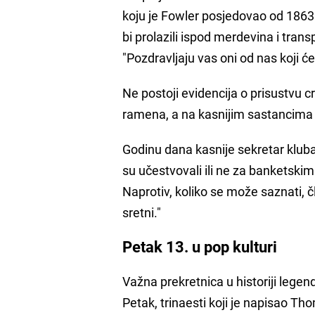
koju je Fowler posjedovao od 1863. 
bi prolazili ispod merdevina i transp
"Pozdravljaju vas oni od nas koji će
Ne postoji evidencija o prisustvu c
ramena, a na kasnijim sastancima 
Godinu dana kasnije sekretar kluba 
su učestvovali ili ne za banketskim
Naprotiv, koliko se može saznati, č
sretni."
Petak 13. u pop kulturi
Važna prekretnica u historiji lege
Petak, trinaesti koji je napisao T