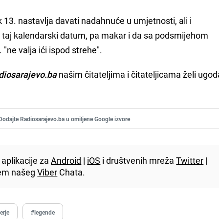
 13. nastavlja davati nadahnuće u umjetnosti, ali i
taj kalendarski datum, pa makar i da sa podsmijehom
ne valja ići ispod strehe".
diosarajevo.ba
našim čitateljima i čitateljicama želi ugod
Dodajte Radiosarajevo.ba u omiljene Google izvore
aplikacije za
Android
|
iOS
i društvenih mreža
Twitter
|
utem našeg
Viber
Chata.
erje
#legende