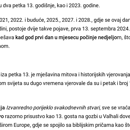
u dva petka 13. godišnje, kao i 2023. godine.
21, 2022. i buduće, 2025., 2027. i 2028., gdje se ovaj dan
ni, postoje dvije takve pojave, prva 13. septembra 2024.
 dešava
kad god prvi dan u mjesecu počinje nedjeljo
m, što
nom.
 iza petka 13. je mješavina mitova i historijskih vjerovanj
om svijeta su dugo vremena vjerovale da su i petak i broj
ija
Izvanredno porijeklo svakodnevnih stvari
, sve se vrać
vo
razorno prisustvo kao 13. gosta na gozbi u Valhali dov
 širom Europe, gdje se spojilo sa biblijskim pričama kao št