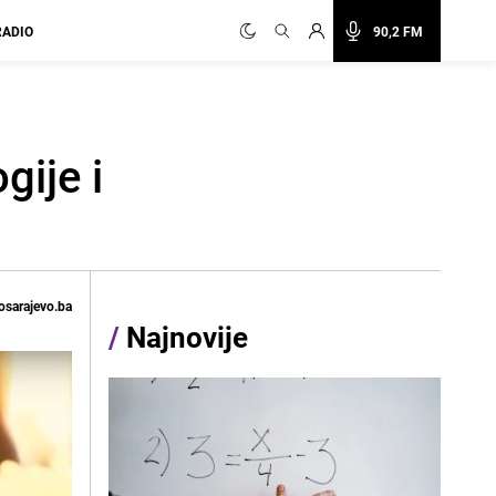
RADIO
90,2 FM
gije i
osarajevo.ba
/
Najnovije