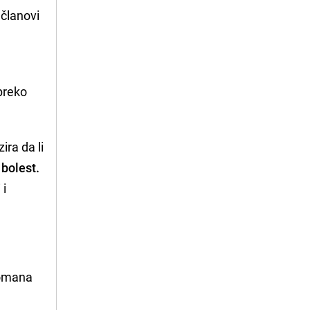
 članovi
 preko
ira da li
bolest.
 i
romana