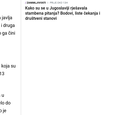
/
ZANIMLJIVOSTI
I
PRIJE OKO 13H
Kako su se u Jugoslaviji rješavala
stambena pitanja? Bodovi, liste čekanja i
 javlja
društveni stanovi
 i druga
 ga čini
a koja su
 13
a u
elo do
o je