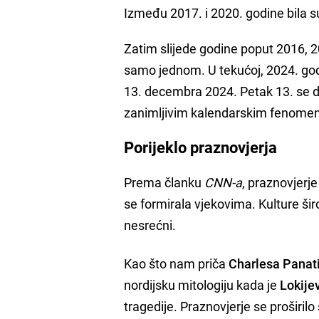
Između 2017. i 2020. godine bila s
Zatim slijede godine poput 2016, 20
samo jednom. U tekućoj, 2024. godi
13. decembra 2024. Petak 13. se
zanimljivim kalendarskim fenome
Porijeklo praznovjerja
Prema članku
CNN-a
, praznovjerje
se formirala vjekovima. Kulture šir
nesrećni.
Kao što nam priča
Charlesa Panat
nordijsku mitologiju kada je
Lokije
tragedije. Praznovjerje se proširilo