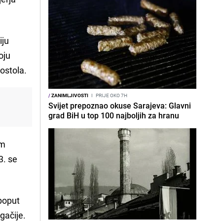
iju
oju
ostola.
/
ZANIMLJIVOSTI
I
PRIJE OKO 7H
Svijet prepoznao okuse Sarajeva: Glavni
grad BiH u top 100 najboljih za hranu
om
3. se
 poput
ugačije.