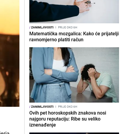
/
ZANIMLJIVOSTI
I
PRIJE OKO 6H
Matematička mozgalica: Kako će prijatelji
ravnomjerno platiti račun
/
ZANIMLJIVOSTI
I
PRIJE OKO 6H
Ovih pet horoskopskih znakova nosi
najgoru reputaciju: Ribe su veliko
iznenađenje
jerja