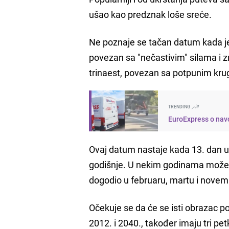
ušao kao predznak loše sreće.
Ne poznaje se tačan datum kada je p
povezan sa "nečastivim" silama i z
trinaest, povezan sa potpunim kru
TRENDING
EuroExpress o navo
Ovaj datum nastaje kada 13. dan 
godišnje. U nekim godinama može se 
dogodio u februaru, martu i novem
Očekuje se da će se isti obrazac po
2012. i 2040., također imaju tri petk