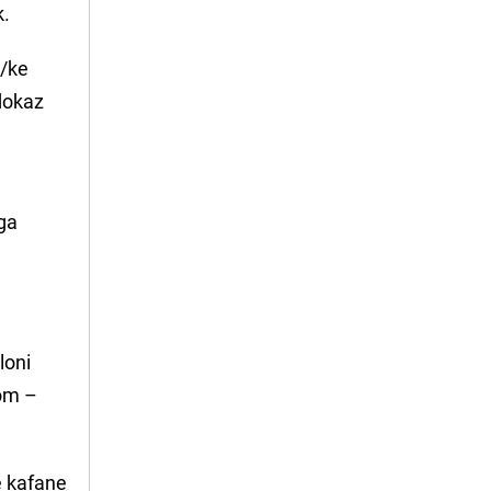
k.
i/ke
 dokaz
oga
loni
lom –
e kafane