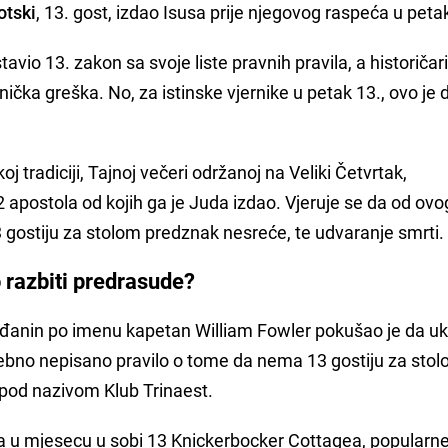
otski
, 13. gost, izdao Isusa prije njegovog raspeća u peta
avio 13. zakon sa svoje liste pravnih pravila, a historičar
nička greška. No, za istinske vjernike u petak 13., ovo je
oj tradiciji, Tajnoj večeri održanoj na Veliki Četvrtak,
 12 apostola od kojih ga je Juda izdao. Vjeruje se da od ov
 13 gostiju za stolom predznak nesreće, te udvaranje smrti.
 razbiti predrasude?
đanin po imenu kapetan William Fowler pokušao je da uk
sebno nepisano pravilo o tome da nema 13 gostiju za sto
pod nazivom Klub Trinaest.
a u mjesecu u sobi 13 Knickerbocker Cottagea, popularn