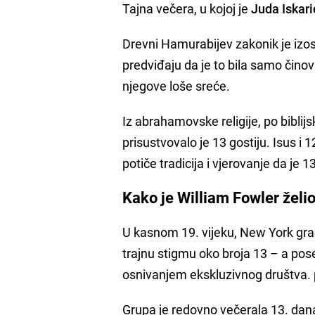
Tajna večera, u kojoj je
Juda Iskari
Drevni Hamurabijev zakonik je izost
predviđaju da je to bila samo činov
njegove loše sreće.
Iz abrahamovske religije, po biblijsk
prisustvovalo je 13 gostiju. Isus i
potiče tradicija i vjerovanje da je
Kako je William Fowler želio
U kasnom 19. vijeku, New York gra
trajnu stigmu oko broja 13 – a po
osnivanjem ekskluzivnog društva. 
Grupa je redovno večerala 13. dan