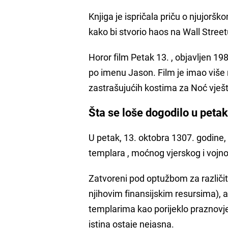
Knjiga je ispričala priču o njujor
kako bi stvorio haos na Wall Street
Horor film Petak 13. , objavljen 
po imenu Jason. Film je imao više n
zastrašujućih kostima za Noć vješt
Šta se loše dogodilo u petak
U petak, 13. oktobra 1307. godine, 
templara , moćnog vjerskog i vojno
Zatvoreni pod optužbom za različita
njihovim finansijskim resursima), 
templarima kao porijeklo praznovjer
istina ostaje nejasna.