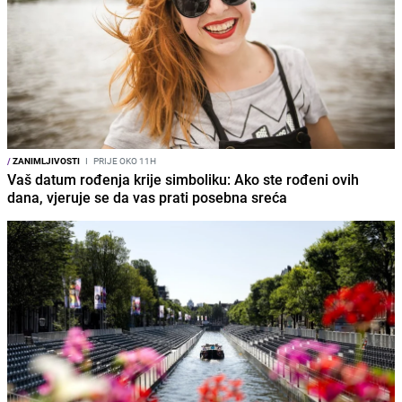
/
ZANIMLJIVOSTI
I
PRIJE OKO 11H
Vaš datum rođenja krije simboliku: Ako ste rođeni ovih
dana, vjeruje se da vas prati posebna sreća