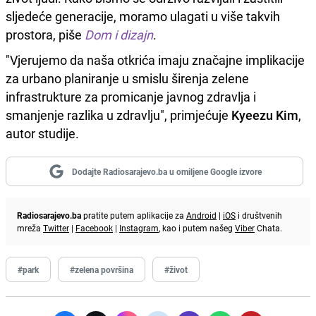
sljedeće generacije, moramo ulagati u više takvih
prostora, piše
Dom i dizajn
.
"Vjerujemo da naša otkrića imaju značajne implikacije
za urbano planiranje u smislu širenja zelene
infrastrukture za promicanje javnog zdravlja i
smanjenje razlika u zdravlju", primjećuje
Kyeezu Kim
,
autor studije.
Dodajte Radiosarajevo.ba u omiljene Google izvore
Radiosarajevo.ba
pratite putem aplikacije za
Android
|
iOS
i društvenih
mreža
Twitter
|
Facebook
|
Instagram
, kao i putem našeg
Viber
Chata.
#park
#zelena površina
#život