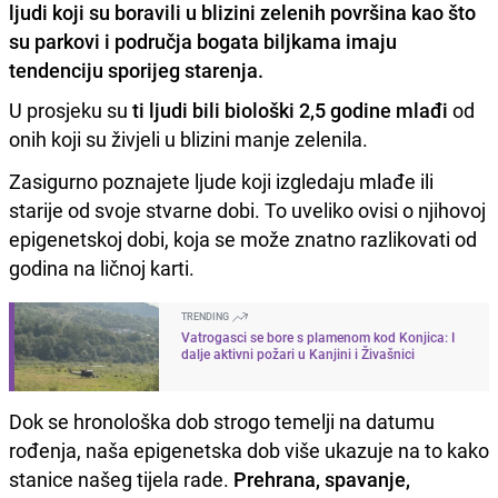
ljudi koji su boravili u blizini zelenih površina kao što
su parkovi i područja bogata biljkama imaju
tendenciju sporijeg starenja.
U prosjeku su
ti ljudi bili biološki 2,5 godine mlađi
od
onih koji su živjeli u blizini manje zelenila.
Zasigurno poznajete ljude koji izgledaju mlađe ili
starije od svoje stvarne dobi. To uveliko ovisi o njihovoj
epigenetskoj dobi, koja se može znatno razlikovati od
godina na ličnoj karti.
TRENDING
Vatrogasci se bore s plamenom kod Konjica: I
dalje aktivni požari u Kanjini i Živašnici
Dok se hronološka dob strogo temelji na datumu
rođenja, naša epigenetska dob više ukazuje na to kako
stanice našeg tijela rade.
Prehrana, spavanje,