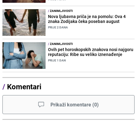
/
ZANIMLJIVOSTI
Nova ljubavna priča je na pomolu: Ova 4
znaka Zodijaka čeka poseban august
PRIJE 2 DANA
/
ZANIMLJIVOSTI
Ovih pet horoskopskih znakova nosi najgoru
reputaciju: Ribe su veliko iznenađenje
PRIJE 1 DAN
/
Komentari
Prikaži komentare
(
0
)