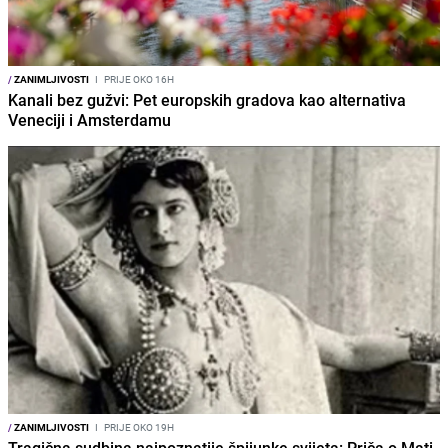
/
ZANIMLJIVOSTI
I
PRIJE OKO 16H
Kanali bez gužvi: Pet europskih gradova kao alternativa
Veneciji i Amsterdamu
/
ZANIMLJIVOSTI
I
PRIJE OKO 19H
Tragična sudbina najpoznatije špijunke svijeta: Priča o Mati