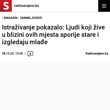
Otvor
/
MAGAZIN
/
ZANIMLJIVOSTI
Istraživanje pokazalo: Ljudi koji žive
u blizini ovih mjesta sporije stare i
izgledaju mlađe
28.12.23. 13:30
Radiosarajevo.ba
0