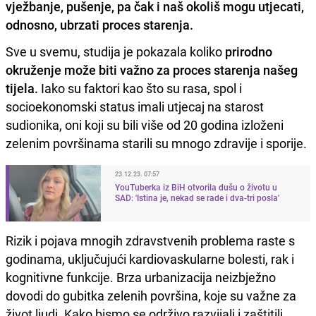
vježbanje, pušenje, pa čak i naš okoliš mogu utjecati,
odnosno, ubrzati proces starenja.
Sve u svemu, studija je pokazala koliko
prirodno
okruženje može biti važno za proces starenja našeg
tijela.
Iako su faktori kao što su rasa, spol i
socioekonomski status imali utjecaj na starost
sudionika, oni koji su bili više od 20 godina izloženi
zelenim površinama starili su mnogo zdravije i sporije.
23.12.23. 07:57
YouTuberka iz BiH otvorila dušu o životu u
SAD: 'Istina je, nekad se rade i dva-tri posla'
Rizik i pojava mnogih zdravstvenih problema raste s
godinama, uključujući kardiovaskularne bolesti, rak i
kognitivne funkcije. Brza urbanizacija neizbježno
dovodi do gubitka zelenih površina, koje su važne za
život ljudi. Kako bismo se održivo razvijali i zaštitili