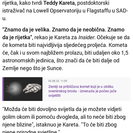
rijetka, kako tvrdi
Teddy Kareta
, postdoktorski
istraživač na Lowell Opservatoriju u Flagstaffu u SAD-
u.
"Znamo da je velika. Znamo da je neobična. Znamo
da je rijetka"
, rekao je Kareta za
Insider
. Očekuje se da
će kometa biti najvidljivija sljedećeg proljeća. Kometa
će, čak i u svom najbližem prolazu, biti udaljen oko 1,5
astronomskih jedinica, što znači da će biti dalje od
Zemlje nego što je Sunce.
03.08.23. 11:55
Zemlji se približava komet koji je u obliku
svemirskog broda - iznenada je počeo jače
svijetliti
"Možda će biti dovoljno svijetla da je možete vidjeti
golim okom ili pomoću dvogleda, ali to neće biti zbog
njene blizine", istaknuo je Kareta. "To će biti zbog
njene prirodne svjetline."