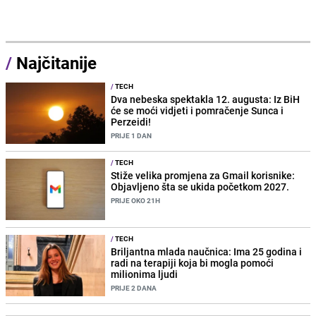
/
Najčitanije
/
TECH
Dva nebeska spektakla 12. augusta: Iz BiH
će se moći vidjeti i pomračenje Sunca i
Perzeidi!
PRIJE 1 DAN
/
TECH
Stiže velika promjena za Gmail korisnike:
Objavljeno šta se ukida početkom 2027.
PRIJE OKO 21H
/
TECH
Briljantna mlada naučnica: Ima 25 godina i
radi na terapiji koja bi mogla pomoći
milionima ljudi
PRIJE 2 DANA