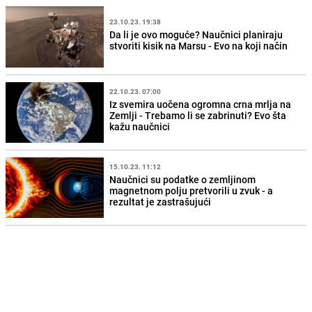
23.10.23. 19:38
Da li je ovo moguće? Naučnici planiraju
stvoriti kisik na Marsu - Evo na koji način
22.10.23. 07:00
Iz svemira uočena ogromna crna mrlja na
Zemlji - Trebamo li se zabrinuti? Evo šta
kažu naučnici
15.10.23. 11:12
Naučnici su podatke o zemljinom
magnetnom polju pretvorili u zvuk - a
rezultat je zastrašujući