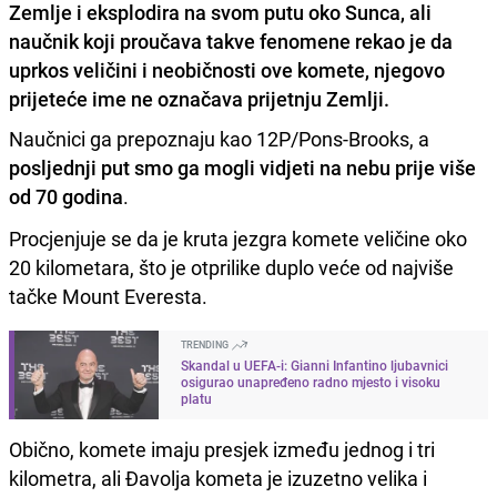
Zemlje i eksplodira na svom putu oko Sunca, ali
naučnik koji proučava takve fenomene rekao je da
uprkos veličini i neobičnosti ove komete, njegovo
prijeteće ime ne označava prijetnju Zemlji.
Naučnici ga prepoznaju kao 12P/Pons-Brooks, a
posljednji put smo ga mogli vidjeti na nebu prije više
od 70 godina
.
Procjenjuje se da je kruta jezgra komete veličine oko
20 kilometara, što je otprilike duplo veće od najviše
tačke Mount Everesta.
TRENDING
Skandal u UEFA-i: Gianni Infantino ljubavnici
osigurao unapređeno radno mjesto i visoku
platu
Obično, komete imaju presjek između jednog i tri
kilometra, ali Đavolja kometa je izuzetno velika i