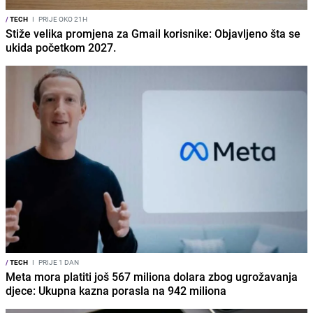
/
TECH
I
PRIJE OKO 21H
Stiže velika promjena za Gmail korisnike: Objavljeno šta se
ukida početkom 2027.
/
TECH
I
PRIJE 1 DAN
Meta mora platiti još 567 miliona dolara zbog ugrožavanja
djece: Ukupna kazna porasla na 942 miliona