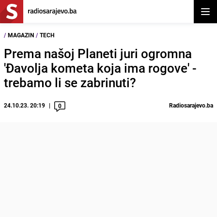
Otvor
/
MAGAZIN
/
TECH
Prema našoj Planeti juri ogromna
'Đavolja kometa koja ima rogove' -
trebamo li se zabrinuti?
24.10.23. 20:19
Radiosarajevo.ba
0