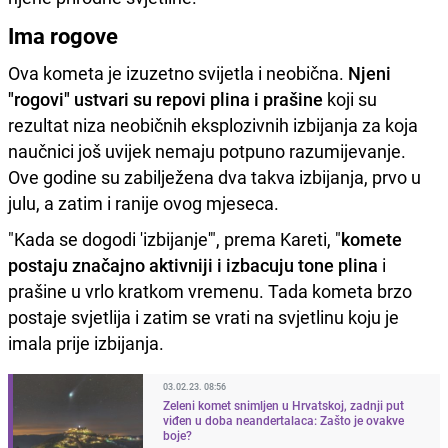
Ima rogove
Ova kometa je izuzetno svijetla i neobična.
Njeni
"rogovi" ustvari su repovi plina i prašine
koji su
rezultat niza neobičnih eksplozivnih izbijanja za koja
naučnici još uvijek nemaju potpuno razumijevanje.
Ove godine su zabilježena dva takva izbijanja, prvo u
julu, a zatim i ranije ovog mjeseca.
"Kada se dogodi 'izbijanje'", prema Kareti, "
komete
postaju značajno aktivniji i izbacuju tone plina
i
prašine u vrlo kratkom vremenu. Tada kometa brzo
postaje svjetlija i zatim se vrati na svjetlinu koju je
imala prije izbijanja.
03.02.23. 08:56
Zeleni komet snimljen u Hrvatskoj, zadnji put
viđen u doba neandertalaca: Zašto je ovakve
boje?