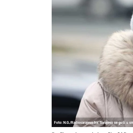
Foto: N.G./Radiosarajevo.ba: Sarajevo se guši u 