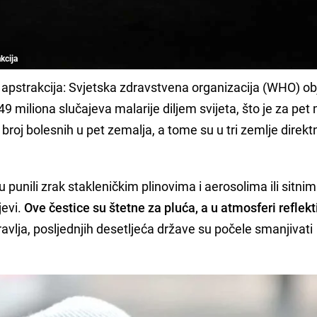
kcija
apstrakcija: Svjetska zdravstvena organizacija (WHO) obj
49 miliona slučajeva malarije diljem svijeta, što je za pet 
broj bolesnih u pet zemalja, a tome su u tri zemlje direkt
u punili zrak stakleničkim plinovima i aerosolima ili sitnim
jevi.
Ove čestice su štetne za pluća, a u atmosferi reflekt
avlja, posljednjih desetljeća države su počele smanjivati