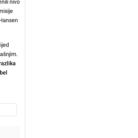
nili nivo
misije
i Hansen
ijed
našnjim.
razlika
rbel