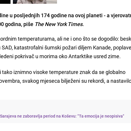
ine u posljednjih 174 godine na ovoj planeti - a vjerovat
000 godina, piše
The New York Times
.
kordnim temperaturama, ali ne i ono što se dogodilo: besk
gu SAD, katastrofalni šumski požari diljem Kanade, poplave 
 ledeni pokrivač u morima oko Antarktike usred zime.
li tako iznimno visoke temperature znak da se globalno
ovembra, svakog mjeseca bilježeni su rekordi, a nastavil
Sarajeva ne zaboravlja period na Koševu: "Ta emocija je neopisiva"