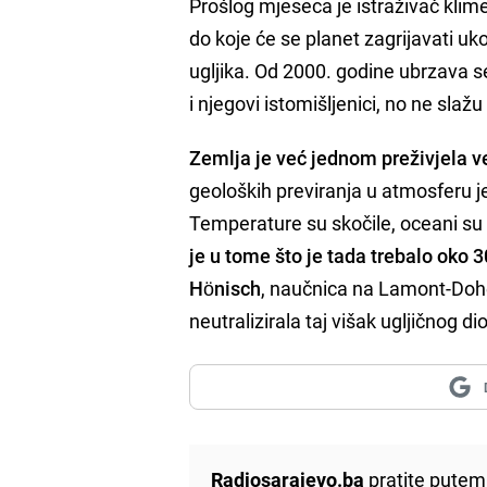
Prošlog mjeseca je istraživač klim
do koje će se planet zagrijavati u
ugljika. Od 2000. godine ubrzava 
i njegovi istomišljenici, no ne slaž
Zemlja je već jednom preživjela ve
geoloških previranja u atmosferu j
Temperature su skočile, oceani su 
je u tome što je tada trebalo oko 
Hönisch
, naučnica na Lamont-Dohe
neutralizirala taj višak ugljičnog d
Radiosarajevo.ba
pratite putem 