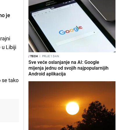
no je
rajni
u Libiji
/
TECH
I
PRIJE 1 DAN
Sve veće oslanjanje na AI: Google
mijenja jednu od svojih najpopularnijih
Android aplikacija
o se tako