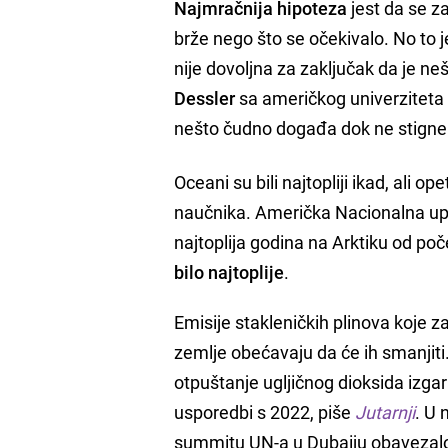
Najmračnija hipoteza
jest da se z
brže nego što se očekivalo. No to 
nije dovoljna za zaključak da je 
Dessler
sa američkog univerziteta 
nešto čudno događa dok ne stigne v
Oceani su bili najtopliji ikad, ali
naučnika. Američka Nacionalna upra
najtoplija godina na Arktiku od po
bilo najtoplije
.
Emisije stakleničkih plinova koje 
zemlje obećavaju da će ih smanjiti.
otpuštanje ugljičnog dioksida izgar
usporedbi s 2022, piše
Jutarnji
. U 
summitu UN-a u Dubaiju obavezalo 