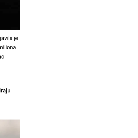
avila je
miliona
no
iraju