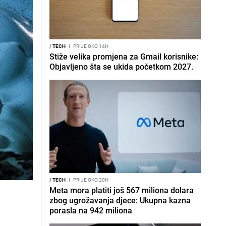
/
TECH
I
PRIJE OKO 14H
Stiže velika promjena za Gmail korisnike:
Objavljeno šta se ukida početkom 2027.
/
TECH
I
PRIJE OKO 20H
Meta mora platiti još 567 miliona dolara
zbog ugrožavanja djece: Ukupna kazna
porasla na 942 miliona