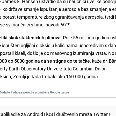
e James E. Hansen ustvrdio da su naučnici uvelike podcije
koliko države smanje ispuštanje aerosola bez smanjenja e
se porast temperature zbog ograničavanja aerosola, tvrd
u se svi naučnici s time, navodi
NYT
.
liki skok stakleničkih plinova
. Prije 56 miliona godina usl
e ispušten ugljični dioksid u količinama usporedivim s da
postali kiseli, došlo je do masovnog izumiranja vrsta. No
3000 do 5000 godina da se stigne do te tačke
, kaže
dr. Bä
rty Earth Observatory Univerziteta Columbia. Da bi
ioksida, Zemlji je tada trebalo oko 150.000 godina.
Dodajte Radiosarajevo.ba u omiljene Google izvore
aplikacije za
Android
|
iOS
i društvenih mreža
Twitter
|