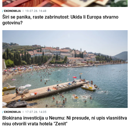
/
EKONOMIJA
I
19.07.26. 16:48
Širi se panika, raste zabrinutost: Ukida li Europa stvarno
gotovinu?
/
EKONOMIJA
I
17.07.26. 14:35
Blokirana investicija u Neumu: Ni presude, ni upis vlasništva
nisu otvorili vrata hotela "Zenit"