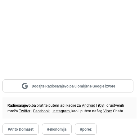
Dodajte Radiosarajevo.ba u omiljene Google izvore
Radiosarajevo.ba
pratite putem aplikacije za
Android
|
iOS
i društvenih
mreža
Twitter
|
Facebook
|
Instagram
, kao i putem našeg
Viber
Chata.
#Anto Domazet
#ekonomija
#porez