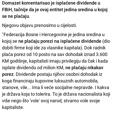
Domazet
komentarisao je isplaćene
dividende u
FBiH, tačnije da je ovaj entitet jedina sredina u kojoj
se ne plaćaju.
Njegovu objavu prenosimo u cijelosti.
"Federacija Bosne i Hercegovine je jedina sredina u
kojoj se
ne plaćaju porezi na isplaćene dividende
(dio
dobiti firme koji ide za vlasnike kapitala). Dok radnik
plaća porez od 10 posto na sav dohodak iznad 3.600
KM godišnje, kapitalisti imaju privilegiju da čak i kada
isplate dividendu od milion KM,
ne plaćaju nikakav
porez
. Dividende postaju njihov osobni dohodak iz
koga financiraju kupovine luksuznih automobila,
stanove, vile... Ima li veće socijalne nepravde. I kakva
je država koja to tolerira. To je država nacionalista koji
više nego što 'vole' svoj narod, stvarno vole svoje
kapitaliste.