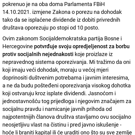
pokrenuo je na oba doma Parlamenta FBiH
14.10.2021. izmjene Zakona o porezu na dohodak
tako da se isplaćene dividende iz dobiti privrednih
društava oporezuju po stopi od 10 posto.
Ovim zakonom Socijaldemokratska partija Bosne i
Hercegovine
potvrđuje svoju opredjeljenost za borbu
protiv socijalnih nejednakosti
koje proizlaze iz
nepravednog sistema oporezivanja. Mi tražimo da oni
koji imaju veći dohodak, moraju u većoj mjeri
doprinositi duštvenim potrebama i javnim interesima,
a ne da budu pošteđeni oporezivanja visokog dohotka
koji ostvaruju kroz isplate dividendi. Jasnoćom i
jednostavnošću tog prijedloga i njegovim značajem za
socijalnu pravdu i namicanje javnih prihoda od
najpotentnijih članova društva stavljamo ovu socijalno
neosjetljivu vlast na čistinu i pred javno iskušenje -
hoće li braniti kapital ili će uraditi ono što su sve zemlje