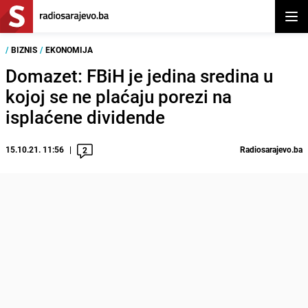
Otvor
/
BIZNIS
/
EKONOMIJA
Domazet: FBiH je jedina sredina u
kojoj se ne plaćaju porezi na
isplaćene dividende
15.10.21. 11:56
Radiosarajevo.ba
2