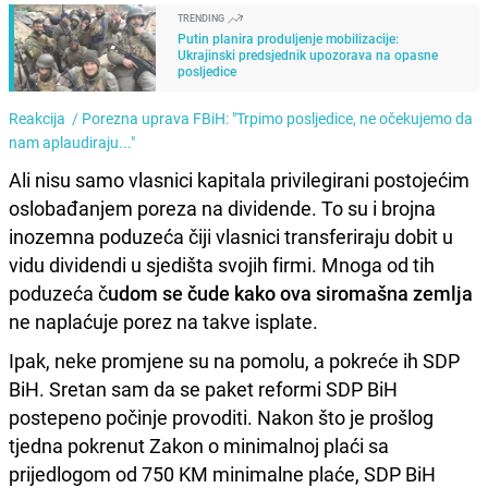
TRENDING
Putin planira produljenje mobilizacije:
Ukrajinski predsjednik upozorava na opasne
posljedice
Reakcija /
Porezna uprava FBiH: "Trpimo posljedice, ne očekujemo da
nam aplaudiraju..."
Ali nisu samo vlasnici kapitala privilegirani postojećim
oslobađanjem poreza na dividende. To su i brojna
inozemna poduzeća čiji vlasnici transferiraju dobit u
vidu dividendi u sjedišta svojih firmi. Mnoga od tih
poduzeća č
udom se čude kako ova siromašna zemlja
ne naplaćuje porez na takve isplate.
Ipak, neke promjene su na pomolu, a pokreće ih SDP
BiH. Sretan sam da se paket reformi SDP BiH
postepeno počinje provoditi. Nakon što je prošlog
tjedna pokrenut Zakon o minimalnoj plaći sa
prijedlogom od 750 KM minimalne plaće, SDP BiH