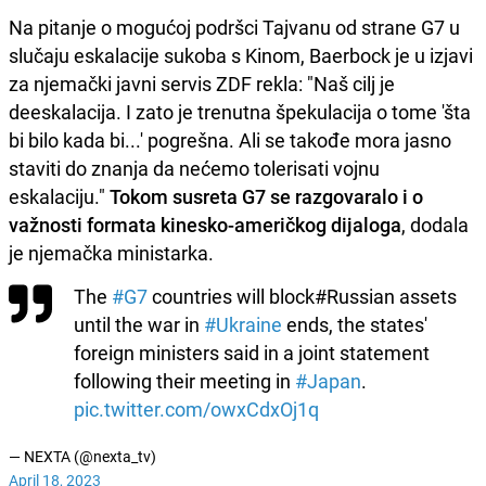
Na pitanje o mogućoj podršci Tajvanu od strane G7 u
slučaju eskalacije sukoba s Kinom, Baerbock je u izjavi
za njemački javni servis ZDF rekla: "Naš cilj je
deeskalacija. I zato je trenutna špekulacija o tome 'šta
bi bilo kada bi...' pogrešna. Ali se takođe mora jasno
staviti do znanja da nećemo tolerisati vojnu
eskalaciju."
Tokom susreta G7 se razgovaralo i o
važnosti formata kinesko-američkog dijaloga
, dodala
je njemačka ministarka.
The
#G7
countries will block#Russian assets
until the war in
#Ukraine
ends, the states'
foreign ministers said in a joint statement
following their meeting in
#Japan
.
pic.twitter.com/owxCdxOj1q
— NEXTA (@nexta_tv)
April 18, 2023