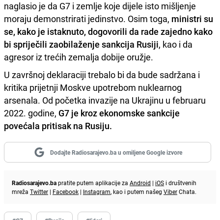
naglasio je da G7 i zemlje koje dijele isto mišljenje
moraju demonstrirati jedinstvo. Osim toga,
ministri su
se, kako je istaknuto, dogovorili da rade zajedno kako
bi spriječili zaobilaženje sankcija Rusiji
, kao i da
agresor iz trećih zemalja dobije oružje.
U završnoj deklaraciji trebalo bi da bude sadržana i
kritika prijetnji Moskve upotrebom nuklearnog
arsenala. Od početka invazije na Ukrajinu u februaru
2022. godine,
G7 je kroz ekonomske sankcije
povećala pritisak na Rusiju.
Dodajte Radiosarajevo.ba u omiljene Google izvore
Radiosarajevo.ba
pratite putem aplikacije za
Android
|
iOS
i društvenih
mreža
Twitter
|
Facebook
|
Instagram
, kao i putem našeg
Viber
Chata.