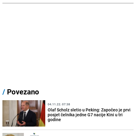
/
Povezano
04.11.22. 07:38
Olaf Scholz sletio u Peking: Započeo je prvi
posjet čelnika jedne G7 nacije Kini u tri
godine