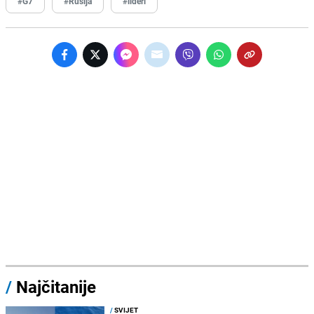
#G7
#Rusija
#lideri
/
Najčitanije
/
SVIJET