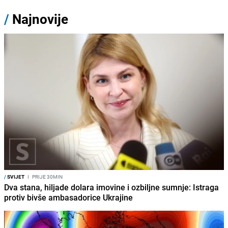
/
Najnovije
/
SVIJET
I
PRIJE 30MIN
Dva stana, hiljade dolara imovine i ozbiljne sumnje: Istraga
protiv bivše ambasadorice Ukrajine