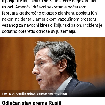
u posjetu Kini, ukoliko se za to stvore odgovarajući
uslovi
. Američki državni sekretar je početkom
februara kratkoročno otkazao planiranu posjetu Kini,
nakon incidenta u američkom vazdušnom prostoru
vezanog za navodni kineski špijunski balon. Incident je
dodatno opteretio odnose dviju zemalja.
Foto: EPA: Američki državni sekretar Antony Blinken
Odlučan stav prema Rusiji