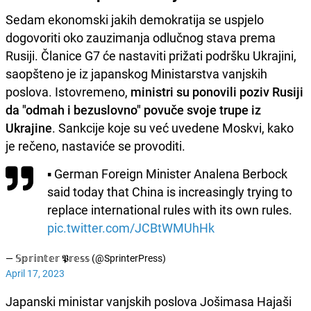
Sedam ekonomski jakih demokratija se uspjelo
dogovoriti oko zauzimanja odlučnog stava prema
Rusiji. Članice G7 će nastaviti prižati podršku Ukrajini,
saopšteno je iz japanskog Ministarstva vanjskih
poslova. Istovremeno,
ministri su ponovili poziv Rusiji
da "odmah i bezuslovno" povuče svoje trupe iz
Ukrajine
. Sankcije koje su već uvedene Moskvi, kako
je rečeno, nastaviće se provoditi.
▪️ German Foreign Minister Analena Berbock
said today that China is increasingly trying to
replace international rules with its own rules.
pic.twitter.com/JCBtWMUhHk
— 𝕊𝕡𝕣𝕚𝕟𝕥𝕖𝕣 𝕻𝕣𝕖𝕤𝕤 (@SprinterPress)
April 17, 2023
Japanski ministar vanjskih poslova Jošimasa Hajaši