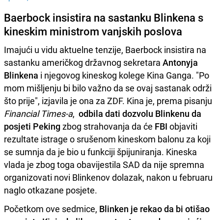
Baerbock insistira na sastanku Blinkena s
kineskim ministrom vanjskih poslova
Imajući u vidu aktuelne tenzije, Baerbock insistira na
sastanku američkog državnog sekretara
Antonyja
Blinkena
i njegovog kineskog kolege Kina Ganga. "Po
mom mišljenju bi bilo važno da se ovaj sastanak održi
što prije", izjavila je ona za ZDF. Kina je, prema pisanju
Financial Times-a
,
odbila dati dozvolu Blinkenu da
posjeti
Peking
zbog strahovanja da će
FBI
objaviti
rezultate istrage o srušenom kineskom balonu za koji
se sumnja da je bio u funkciji špijuniranja. Kineska
vlada je zbog toga obavijestila SAD da nije spremna
organizovati novi Blinkenov dolazak, nakon u februaru
naglo otkazane posjete.
Početkom ove sedmice,
Blinken je rekao da bi otišao