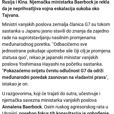
Rusija i Kina. Njemačka ministarka Baerbock je rekla
da je neprihvatljiva vojna eskalacija sukoba oko
Tajvana.
Ministri vanjskih poslova zemalja članica G7 su tokom
sastanka u Japanu jasno stavili do znanja da zajedno
rade na suprotstavljanju nasilnim promjenama
međunarodnog poretka. "Odbacićemo sve
jednostrane pokušaje upotrebe sile čiji cilj je promjena
statusa quo", rekao je japanski ministar vanjskih
poslova Yoshimasa Hayashi na početku sastanka.
"
Pokazaćemo svijetu čvrstu odlučnost G7 da održi
međunarodni poredak zasnovan na vladavini prava
",
istakao je on.
U razgovorima, koji će trajati do sutra, učestvuje i
njemačka savezna ministarka vanjskih poslova
Annalena Baerbock.
Osim ruskog agresorskog rata u
Ukrajini,
poseban fokus tih konsultacija je ophođenje