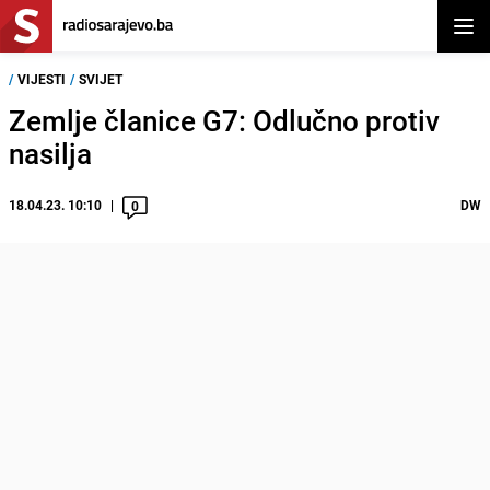
Otvor
/
VIJESTI
/
SVIJET
Zemlje članice G7: Odlučno protiv
nasilja
18.04.23. 10:10
DW
0