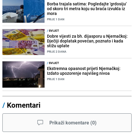
Borba trajala satima: Pogledajte 'grdosiju'
od skoro tri metra koju su braća izvukla iz
mora
PRIJE 1 DAN
/
SVIJET
Dobre vijesti za bh. dijasporu u Njemačkoj:
Dječiji doplatak povećan, poznato i kada
stižu uplate
PRIJE 2 DANA
/
SVIJET
Ekstremna opasnost prijeti Njemačkoj:
Izdato upozorenje najvišeg nivoa
PRIJE 1 DAN
/
Komentari
Prikaži komentare
(
0
)