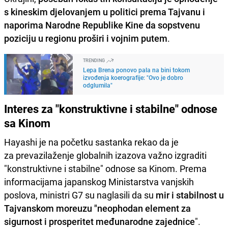
s kineskim djelovanjem u politici prema Tajvanu i
naporima Narodne Republike Kine da sopstvenu
poziciju u regionu proširi i vojnim putem
.
TRENDING
Lepa Brena ponovo pala na bini tokom
izvođenja koerografije: "Ovo je dobro
odglumila"
Interes za "konstruktivne i stabilne" odnose
sa Kinom
Hayashi je na početku sastanka rekao da je
za prevazilaženje globalnih izazova važno izgraditi
"konstruktivne i stabilne" odnose sa Kinom. Prema
informacijama japanskog Ministarstva vanjskih
poslova, ministri G7 su naglasili da su
mir i stabilnost u
Tajvanskom moreuzu "neophodan element za
sigurnost i prosperitet međunarodne zajednice
".