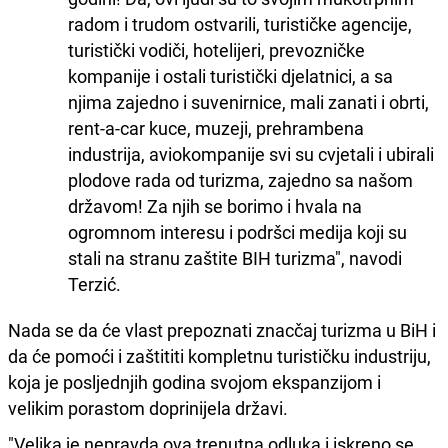
radom i trudom ostvarili, turističke agencije,
turistički vodiči, hotelijeri, prevozničke
kompanije i ostali turistički djelatnici, a sa
njima zajedno i suvenirnice, mali zanati i obrti,
rent-a-car kuce, muzeji, prehrambena
industrija, aviokompanije svi su cvjetali i ubirali
plodove rada od turizma, zajedno sa našom
državom! Za njih se borimo i hvala na
ogromnom interesu i podršci medija koji su
stali na stranu zaštite BIH turizma", navodi
Terzić.
Nada se da će vlast prepoznati znacčaj turizma u BiH i
da će pomoći i zaštititi kompletnu turističku industriju,
koja je posljednjih godina svojom ekspanzijom i
velikim porastom doprinijela državi.
"Velika je nepravda ova trenutna odluka i iskreno se