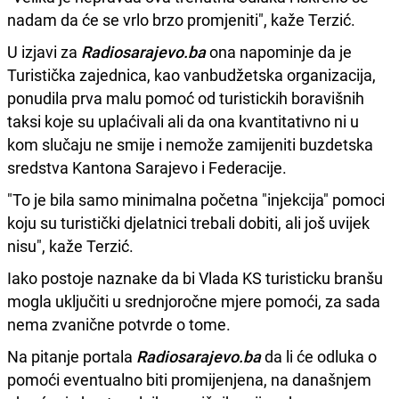
nadam da će se vrlo brzo promjeniti", kaže Terzić.
U izjavi za
Radiosarajevo.ba
ona napominje da je
Turistička zajednica, kao vanbudžetska organizacija,
ponudila prva malu pomoć od turistickih boravišnih
taksi koje su uplaćivali ali da ona kvantitativno ni u
kom slučaju ne smije i nemože zamijeniti buzdetska
sredstva Kantona Sarajevo i Federacije.
"To je bila samo minimalna početna "injekcija" pomoci
koju su turistički djelatnici trebali dobiti, ali još uvijek
nisu", kaže Terzić.
Iako postoje naznake da bi Vlada KS turisticku branšu
mogla uključiti u srednjoročne mjere pomoći, za sada
nema zvanične potvrde o tome.
Na pitanje portala
Radiosarajevo.ba
da li će odluka o
pomoći eventualno biti promijenjena, na današnjem