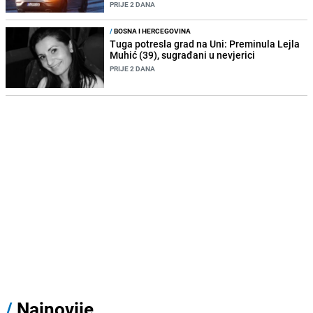
PRIJE 2 DANA
/
BOSNA I HERCEGOVINA
Tuga potresla grad na Uni: Preminula Lejla
Muhić (39), sugrađani u nevjerici
PRIJE 2 DANA
/
Najnovije