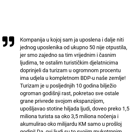
Kompanija u kojoj sam ja uposlena i dalje niti
jednog uposlenika od ukupno 50 nije otpustila,
jer smo zajedno sa tim vrijednim i časnim
ljudima, te ostalim turističkim djelatnicima
doprinjeli da turizam u ogromnom procentu
ima udjela u kompletnom BDP-u naše zemlje!
Turizam je u posljednjih 10 godina bilježio
ogroman godišnji rast, pokretao sve ostale
grane privrede svojom ekspanzijom,
upošljavao stotine hiljada ljudi, doveo preko 1,5
miliona turista sa oko 3,5 miliona noćenja i
akumulirao oko milijardu KM samo u prošloj
godini! Da, ovi ljudi su to svojim mukotrpnim