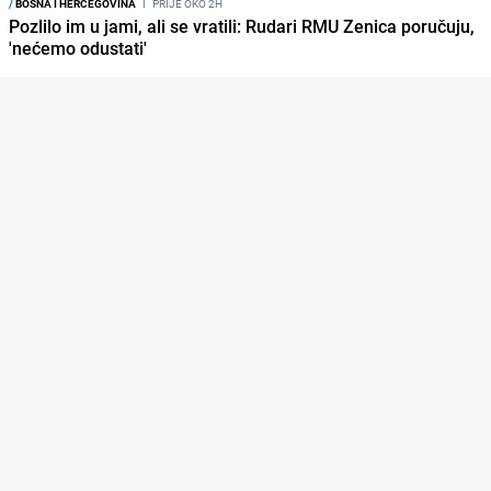
/
BOSNA I HERCEGOVINA
I
PRIJE OKO 2H
Pozlilo im u jami, ali se vratili: Rudari RMU Zenica poručuju,
'nećemo odustati'