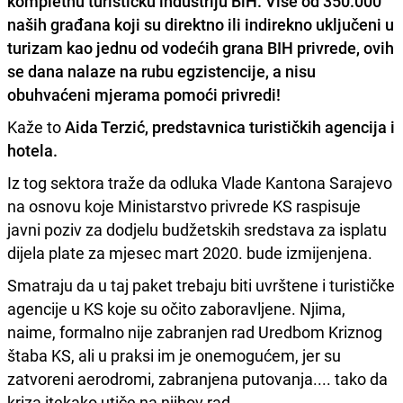
kompletnu turističku industriju BiH. Više od 350.000
naših građana koji su direktno ili indirekno uključeni u
turizam kao jednu od vodećih grana BIH privrede, ovih
se dana nalaze na rubu egzistencije, a nisu
obuhvaćeni mjerama pomoći privredi!
Kaže to
Aida Terzić, predstavnica turističkih agencija i
hotela.
Iz tog sektora traže da odluka Vlade Kantona Sarajevo
na osnovu koje Ministarstvo privrede KS raspisuje
javni poziv za dodjelu budžetskih sredstava za isplatu
dijela plate za mjesec mart 2020. bude izmijenjena.
Smatraju da u taj paket trebaju biti uvrštene i turističke
agencije u KS koje su očito zaboravljene. Njima,
naime, formalno nije zabranjen rad Uredbom Kriznog
štaba KS, ali u praksi im je onemogućem, jer su
zatvoreni aerodromi, zabranjena putovanja.... tako da
kriza itekako utiče na njihov rad.