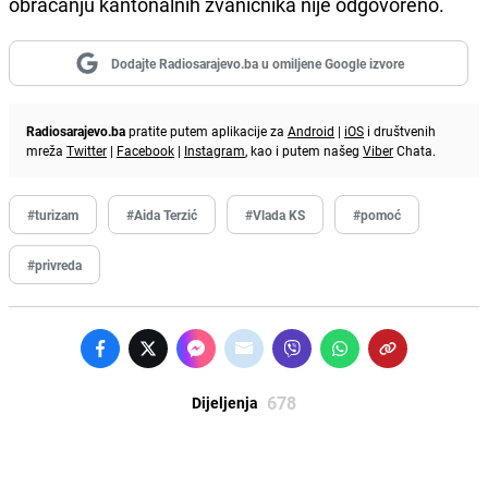
obraćanju kantonalnih zvaničnika nije odgovoreno.
Dodajte Radiosarajevo.ba u omiljene Google izvore
Radiosarajevo.ba
pratite putem aplikacije za
Android
|
iOS
i društvenih
mreža
Twitter
|
Facebook
|
Instagram
, kao i putem našeg
Viber
Chata.
#turizam
#Aida Terzić
#Vlada KS
#pomoć
#privreda
678
Dijeljenja