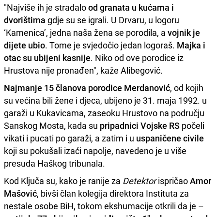
"Najviše ih je stradalo
od granata u kućama i
dvorištima
gdje su se igrali. U Drvaru, u logoru
‘Kamenica’, jedna naša žena se porodila, a
vojnik je
dijete ubio
. Tome je svjedočio jedan logoraš.
Majka i
otac su ubijeni kasnije
. Niko od ove porodice iz
Hrustova nije pronađen", kaže Alibegović.
Najmanje 15 članova porodice Merdanović
, od kojih
su većina bili žene i djeca, ubijeno je 31. maja 1992. u
garaži u Kukavicama, zaseoku Hrustovo na području
Sanskog Mosta, kada su
pripadnici Vojske RS
počeli
vikati i pucati po garaži, a zatim i u
uspaničene civile
koji su pokušali izaći napolje, navedeno je u više
presuda Haškog tribunala.
Kod Ključa su, kako je ranije za
Detektor
ispričao
Amor
Mašović
, bivši član kolegija direktora Instituta za
nestale osobe BiH, tokom ekshumacije otkrili da je –