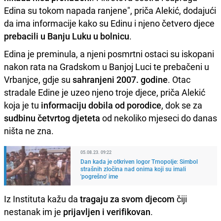
Edina su tokom napada ranjene", priča Alekić, dodajući
da ima informacije kako su Edinu i njeno četvero djece
prebacili u Banju Luku
u bolnicu
.
Edina je preminula, a njeni posmrtni ostaci su iskopani
nakon rata na Gradskom u Banjoj Luci te prebačeni u
Vrbanjce, gdje su
sahranjeni 2007. godine
. Otac
stradale Edine je uzeo njeno troje djece, priča Alekić
koja je tu
informaciju dobila od porodice
, dok se za
sudbinu četvrtog djeteta
od nekoliko mjeseci do danas
ništa ne zna.
05.08.23. 09:22
Dan kada je otkriven logor Trnopolje: Simbol
strašnih zločina nad onima koji su imali
'pogrešno' ime
Iz Instituta kažu da
tragaju za svom djecom
čiji
nestanak im je
prijavljen i verifikovan
.