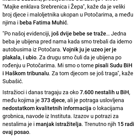
"Majke enklava Srebrenica i Žepa", kaže da je veliki
broj djece i maloljetnika ukopan u Potočarima, a među
njima i
beba Fatima Muhić
.
"Po našoj evidenciji,
još dvije bebe se traže
… Jedna
beba je ubijena pred nama kada smo trebali da idemo
autobusima iz Potočara.
Vojnik ju je uzeo jer je
plakala, i ubio
. Za drugu smo čuli da je ubijena po
rođenju u Potočarima. Mi smo o tome
pisali Sudu BiH
i Haškom tribunalu
. Za tom djecom se još traga", kaže
Subašić.
Istražioci i danas tragaju za oko
7.600 nestalih u BiH
,
među kojima je
373 djece
, ali je potraga uslovljena
nedostatkom kvalitetnih informacija
o lokacijama
grobnica, navode iz Instituta. Izazov u potrazi za
nestalima je i
manjak istražitelja
. Trenutno njih
15 radi
ovaj posao
.