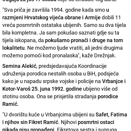
"Sva priča je završila 1994. godine kada smo
u
razmjeni Hrvatskog vijeća obrane i Armije
dobili 11
vreća posmrtnih ostataka ubijenih. Samo su dva tijela
bila kompletna. Ja sam pokušao saznati gdje su ta
tijela iskopana, da
pokušamo pronaći i druge na tom
lokalitetu
. Ne možemo ljude vratiti, ali jedni drugima
možemo pomoći kod pronalaska", kaže Drežnjak.
Semina Alekić
, predsjedavajuća Koordinacije
udruženja porodica nestalih osoba u BiH, podsjeća
kako je u napadu srpske vojske i policije na
Vrbanjce i
Kotor-Varoš 25. juna 1992. godine
ubijeno više od
stotinu osoba. Ona se prisjetila stradanja
porodice
Ramić.
"U dvorištu kuće u Vrbanjcima ubijeni su
Safet, Fatima
i njihov sin Fikret Ramić
. Njihovi
posmrtni ostaci
nikada nisu pronađeni
. Fikretova sestra i supruga