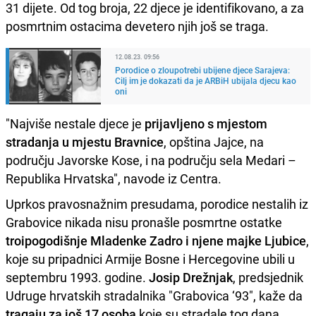
31 dijete. Od tog broja, 22 djece je identifikovano, a za
posmrtnim ostacima devetero njih još se traga.
12.08.23. 09:56
Porodice o zloupotrebi ubijene djece Sarajeva:
Cilj im je dokazati da je ARBiH ubijala djecu kao
oni
"Najviše nestale djece je
prijavljeno s mjestom
stradanja u mjestu Bravnice
, opština Jajce, na
području Javorske Kose, i na području sela Medari –
Republika Hrvatska", navode iz Centra.
Uprkos pravosnažnim presudama, porodice nestalih iz
Grabovice nikada nisu pronašle posmrtne ostatke
troipogodišnje Mladenke Zadro i njene majke Ljubice
,
koje su pripadnici Armije Bosne i Hercegovine ubili u
septembru 1993. godine.
Josip Drežnjak
, predsjednik
Udruge hrvatskih stradalnika "Grabovica ‘93", kaže da
tragaju za još 17 osoba
koje su stradale tog dana.