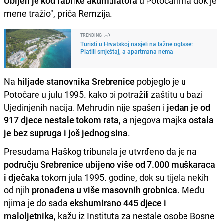
Ubijen je kod fabrike akumulatora
u Potočarima dok je
mene tražio", priča Remzija.
TRENDING
Turisti u Hrvatskoj nasjeli na lažne oglase:
Platili smještaj, a apartmana nema
Na
hiljade stanovnika Srebrenice
pobjeglo je u
Potočare u julu 1995. kako bi potražili zaštitu u bazi
Ujedinjenih nacija. Mehrudin nije spašen i
jedan je od
917 djece nestale tokom rata
, a njegova majka
ostala
je bez supruga i još jednog sina
.
Presudama Haškog tribunala je utvrđeno da je na
području Srebrenice ubijeno više od 7.000 muškaraca
i dječaka
tokom jula 1995. godine, dok su tijela nekih
od njih
pronađena u više masovnih grobnica
. Među
njima je do sada
ekshumirano 445 djece i
maloljetnika
, kažu iz Instituta za nestale osobe Bosne