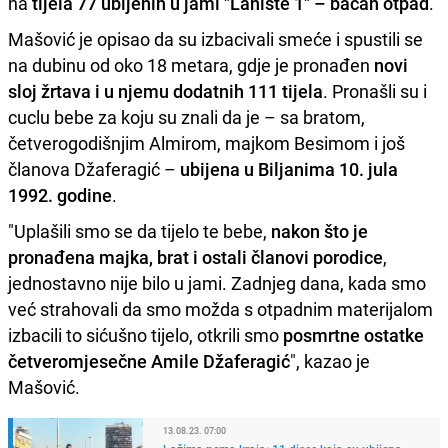
na
tijela 77 ubijenih u jami "Lanište 1" – bacan otpad
.
Mašović je opisao da su izbacivali smeće i spustili se
na dubinu od oko 18 metara, gdje je pronađen
novi
sloj žrtava i u njemu dodatnih 111 tijela
. Pronašli su i
cuclu bebe za koju su znali da je – sa bratom,
četverogodišnjim Almirom, majkom Besimom i još
članova Džaferagić –
ubijena u Biljanima 10. jula
1992. godine
.
"Uplašili smo se da tijelo te bebe,
nakon što je
pronađena majka, brat i ostali članovi porodice
,
jednostavno nije bilo u jami. Zadnjeg dana, kada smo
već strahovali da smo možda s otpadnim materijalom
izbacili to sićušno tijelo, otkrili smo
posmrtne ostatke
četveromjesečne Amile Džaferagić
", kazao je
Mašović.
13.08.23. 07:00