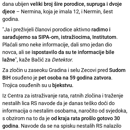
dana ubijen
veliki broj šire porodice, supruga i dvoje
djece
– Nermina, koja je imala 12, i Nermin, šest
godina.
"Ja i preživjeli članovi porodice aktivno
radimo i
sarađujemo sa SIPA-om, istražiocima, Institutom
.
Plaćali smo neke informacije, dali smo jedan dio
novca, ali se
ispostavilo da su te informacije bile
lažne
", kaže Bačić za
Detektor
.
Za zločin u zaseoku Gradina i selu Zecovi pred
Sudom
BiH
osuđeno je
pet osoba na 59 godina zatvora
.
Trojica osuđenih su u
bjekstvu.
Iz Centra za istraživanje rata, ratnih zločina i traženje
nestalih lica RS navode da je danas teško doći do
informacija o nestalim osobama, naročito od svjedoka,
s obzirom na to da je
od kraja rata prošlo gotovo 30
godina
. Navode da se na spisku nestalih RS nalazilo