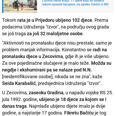
Lažima nema kraja: 11 djece koja su ubijena
tokom opsade Sarajeva, na spisku Centra iz RS!
Tokom
rata je u Prijedoru ubijeno 102 djece
. Prema
podacima Udruženja "Izvor", na području ovog grada
se još traga
za još 32 maloljetne osobe
.
"Aktivnosti na pronalasku djece nisu prestale, samo je
problem manjak informacija. Konstantno se
radi na
pronalasku djece u Zecovima
, gdje ih je više ubijeno.
Za ove pojedinačne slučajeve je malo teže.
Možda su
negdje i ekshumirani pa se nalaze pod N.N.
[neidentifikovane osobe], nikada se ne zna", kaže
Seida Karabašić
, predsjednica Udruženja "Izvor".
U Zecovima,
zaseoku Gradina
, u napadu vojske RS 25.
jula 1992. godine,
ubijeno je 18 djece za kojom se i
danas traga
. Najmlađe ubijeno dijete imalo je dvije
godine, a najstarije 17 godina.
Fikretu Bačiću
je tog