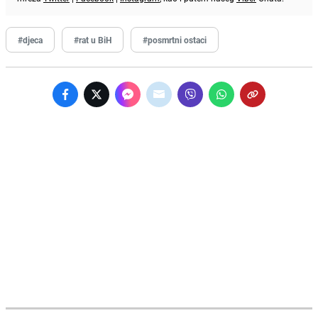
#djeca
#rat u BiH
#posmrtni ostaci