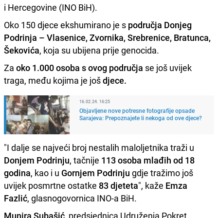
i Hercegovine (INO BiH).
Oko 150 djece ekshumirano je s
područja Donjeg
Podrinja – Vlasenice, Zvornika, Srebrenice, Bratunca,
Šekovića
, koja su ubijena prije genocida.
Za
oko 1.000 osoba s ovog područja
se još uvijek
traga, među kojima je još
djece.
16.02.24. 16:25
Objavljene nove potresne fotografije opsade
Sarajeva: Prepoznajete li nekoga od ove djece?
"I dalje se najveći broj nestalih maloljetnika traži u
Donjem Podrinju
, tačnije
113 osoba mlađih od 18
godina
, kao i u
Gornjem Podrinju
gdje tražimo još
uvijek posmrtne ostatke
83 djeteta
", kaže
Emza
Fazlić
, glasnogovornica INO-a BiH.
Munira Subašić
, predsjednica Udruženja Pokret