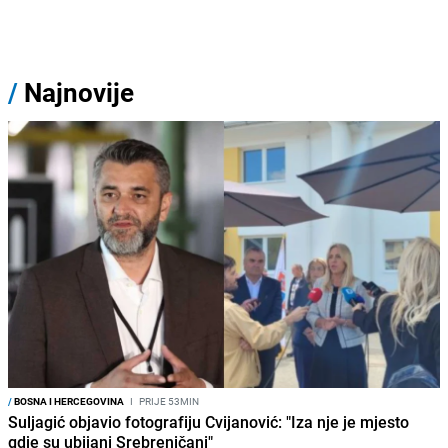
/
Najnovije
/
BOSNA I HERCEGOVINA
I
PRIJE 53MIN
Suljagić objavio fotografiju Cvijanović: "Iza nje je mjesto
gdje su ubijani Srebreničani"