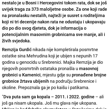
nestalo je u Bosni i Hercegovini tokom rata, dok se još
uvijek traga za 373 maloljetne osobe. Za one koji rade
na pronalasku nestalih, najteži je susret s roditeljima
koji ni tri decenije nakon rata ne odustaju i ukopavaju
dio po dio svog djeteta, dok je informacija o
potencijalnim masovnim grobnicama sve manje, ali i
živih svjedoka.
Remzija Gurdić
nikada nije kompletirala posmrtne
ostatke sina Mehrudina koji je ubijen s nepunih 17
godina u genocidu u Srebrenici. Majka Remzija je dio
njegovih posmrtnih ostataka pronašla u
masovnoj
grobnici u Kamenici
, mjestu gdje su
pronađene brojne
grobnice žrtava ubijenih
na području Srebrenice i
okoline. Prepoznala ga je po kaišu i patikama.
"
Dva puta sam ga kopala – 2011. i 2022. godine
– ali
još ga nisam ukopala. Još mu glava nije ukopana.