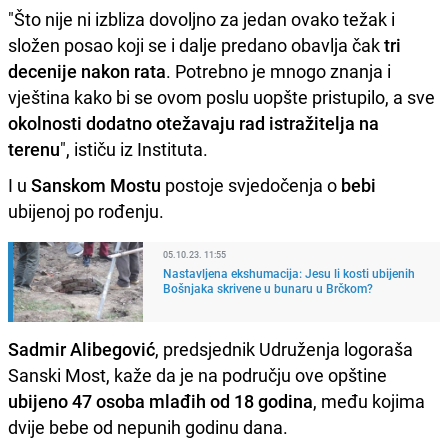
"Što nije ni izbliza dovoljno za jedan ovako težak i
složen posao koji se i dalje predano obavlja čak
tri
decenije nakon rata
. Potrebno je mnogo znanja i
vještina kako bi se ovom poslu uopšte pristupilo, a sve
okolnosti dodatno otežavaju rad istražitelja na
terenu
", ističu iz Instituta.
I u
Sanskom Mostu
postoje svjedočenja o
bebi
ubijenoj po rođenju.
05.10.23. 11:55
Nastavljena ekshumacija: Jesu li kosti ubijenih
Bošnjaka skrivene u bunaru u Brčkom?
Sadmir Alibegović
, predsjednik Udruženja logoraša
Sanski Most, kaže da je na području ove opštine
ubijeno 47 osoba mlađih od 18 godina
, među kojima
dvije bebe od nepunih godinu dana.