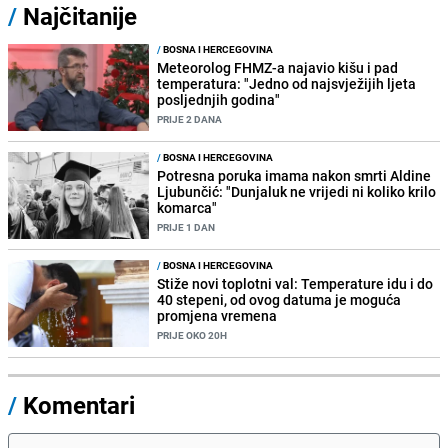
/
Najčitanije
/
BOSNA I HERCEGOVINA
Meteorolog FHMZ-a najavio kišu i pad
temperatura: "Jedno od najsvježijih ljeta
posljednjih godina"
PRIJE 2 DANA
/
BOSNA I HERCEGOVINA
Potresna poruka imama nakon smrti Aldine
Ljubunčić: "Dunjaluk ne vrijedi ni koliko krilo
komarca"
PRIJE 1 DAN
/
BOSNA I HERCEGOVINA
Stiže novi toplotni val: Temperature idu i do
40 stepeni, od ovog datuma je moguća
promjena vremena
PRIJE OKO 20H
/
Komentari