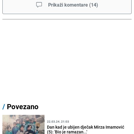
Prikaži komentare
(
14
)
/
Povezano
22.03.24. 21:03
Dan kad je ubijen dječak Mirza Imamović
(5): 'Bio je ramazan...'