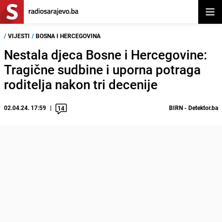
Otvor
/
VIJESTI
/
BOSNA I HERCEGOVINA
Nestala djeca Bosne i Hercegovine:
Tragične sudbine i uporna potraga
roditelja nakon tri decenije
02.04.24. 17:59
BIRN - Detektor.ba
14