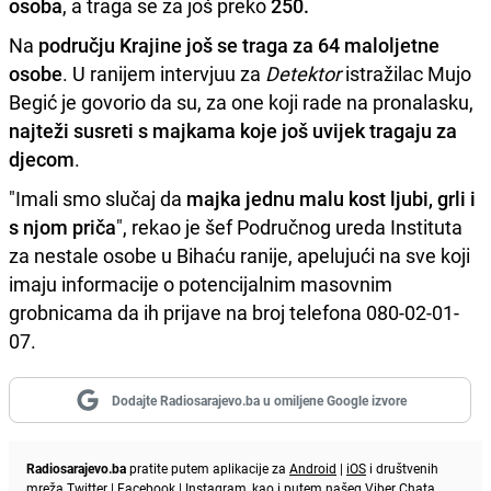
osoba
, a traga se za još preko
250.
Na
području Krajine još se traga za 64 maloljetne
osobe
. U ranijem intervjuu za
Detektor
istražilac Mujo
Begić je govorio da su, za one koji rade na pronalasku,
najteži susreti s majkama koje još uvijek tragaju za
djecom
.
"Imali smo slučaj da
majka jednu malu kost ljubi, grli i
s njom priča
", rekao je šef Područnog ureda Instituta
za nestale osobe u Bihaću ranije, apelujući na sve koji
imaju informacije o potencijalnim masovnim
grobnicama da ih prijave na broj telefona 080-02-01-
07.
Dodajte Radiosarajevo.ba u omiljene Google izvore
Radiosarajevo.ba
pratite putem aplikacije za
Android
|
iOS
i društvenih
mreža
Twitter
|
Facebook
|
Instagram
, kao i putem našeg
Viber
Chata.