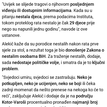
"Uvijek se slijede tragovi o njihovom
posljednjem
viđenju ili dostupnim informacijama
. Kada su u
pitanju
nestala djeca
, prema podacima Instituta,
tokom proteklog rata nestalo je čak
29 djece
prije
nego su napunili jednu godinu", navode iz ove
ustanove.
Alekić kaže da su porodice nestalih nakon rata prve
sjele za stol, a rezultat toga je bio
donošenje Zakona o
nestalim osobama BiH
. Za traženje nestalih, dodaje,
sada
nedostaje političke volje
, i smatra da je to
ključni
problem
.
"Svjedoci umiru, svjedoci se zastrašuju.
Neko je
potkupljen, neko je ucijenjen, neko se boji
ili čeka
zadnji momenat da nešto prenese na nekoga ko će to
reći", zaključuje Alekić i dodaje da je na
području
Kotor-Varoši
procentualno pronađen
najmanji broj