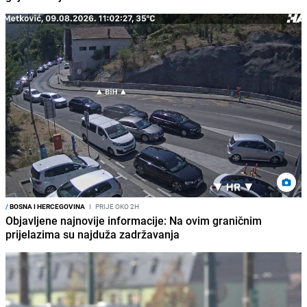
/
BOSNA I HERCEGOVINA
I
PRIJE OKO 2H
Objavljene najnovije informacije: Na ovim graničnim
prijelazima su najduža zadržavanja