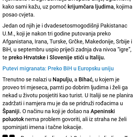
kako sami kažu, uz pomoć
krijumčara ljudima
, kojima
posao cvjeta.
Jedan od njih je i dvadesetosmogodišnji Pakistanac
U.M., koji je nakon tri godine putovanja preko
Afganistana, Irana, Turske, Grčke, Makedonije, Srbije i
BiH, u septembru uspio prijeći zadnja dva nivoa “igre”,
te
preko
Hrvatske i Slovenije stići u Italiju.
Putevi migranata: Preko BiH u Europsku uniju
Trenutno se nalazi u
Napulju
, a
Bihać,
u kojem je
proveo tri mjeseca, pamti po dobrim ljudima i želi ga
nekad u životu posjetiti kao turist. U Italiji se ne planira
zadržati i namjera mu je da se pridruži rođacima u
Španiji.
O načinu na koji je došao na
Apeninski
poluotok
nema problem govoriti, ali iz straha ne želi
spominjati imena i tačne lokacije.