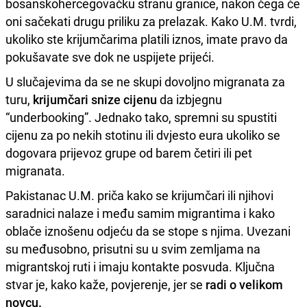
bosanskohercegovačku stranu granice, nakon čega će
oni sačekati drugu priliku za prelazak. Kako U.M. tvrdi,
ukoliko ste krijumčarima platili iznos, imate pravo da
pokušavate sve dok ne uspijete prijeći.
U slučajevima da se ne skupi dovoljno migranata za
turu,
krijumčari snize cijenu
da izbjegnu
“underbooking”. Jednako tako, spremni su spustiti
cijenu za po nekih stotinu ili dvjesto eura ukoliko se
dogovara prijevoz grupe od barem četiri ili pet
migranata.
Pakistanac U.M. priča kako se krijumčari ili njihovi
saradnici nalaze i među samim migrantima i kako
oblače iznošenu odjeću da se stope s njima. Uvezani
su međusobno, prisutni su u svim zemljama na
migrantskoj ruti i imaju kontakte posvuda. Ključna
stvar je, kako kaže, povjerenje, jer se
radi o velikom
novcu.