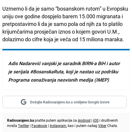
Uzmemo li da je samo “bosanskom rutom” u Evropsku
uniju ove godine dospjelo barem 15.000 migranata i
pretpostavimo li da je samo pola od njih za to platilo
krijumčarima prosječan iznos o kojem govori U.M.,
dolazimo do cifre koja je veća od 15 miliona maraka.
Adis Nadarević vanjski je saradnik BIRN-a BiH i autor
je serijala #BosanskaRuta, koji je nastao uz podršku
Programa osnaživanja neovisnih medija (IMEP)
Dodajte Radiosarajevo.ba u omiljene Google izvore
Radiosarajevo.ba
pratite putem aplikacije za
Android
|
iOS
i društvenih
mreža
Twitter
|
Facebook
|
Instagram
, kao i putem našeg
Viber
Chata.