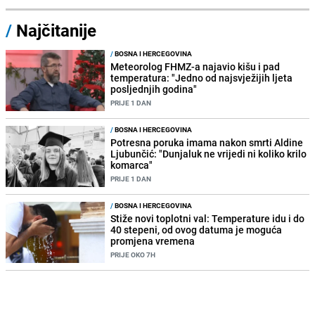
/
Najčitanije
/
BOSNA I HERCEGOVINA
Meteorolog FHMZ-a najavio kišu i pad
temperatura: "Jedno od najsvježijih ljeta
posljednjih godina"
PRIJE 1 DAN
/
BOSNA I HERCEGOVINA
Potresna poruka imama nakon smrti Aldine
Ljubunčić: "Dunjaluk ne vrijedi ni koliko krilo
komarca"
PRIJE 1 DAN
/
BOSNA I HERCEGOVINA
Stiže novi toplotni val: Temperature idu i do
40 stepeni, od ovog datuma je moguća
promjena vremena
PRIJE OKO 7H