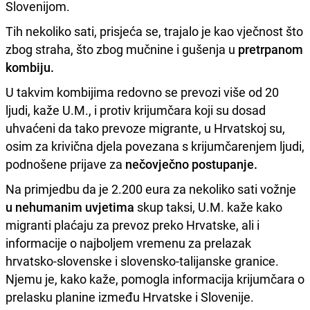
Slovenijom.
Tih nekoliko sati, prisjeća se, trajalo je kao vječnost što
zbog straha, što zbog mučnine i gušenja u
pretrpanom
kombiju.
U takvim kombijima redovno se prevozi više od 20
ljudi, kaže U.M., i protiv krijumčara koji su dosad
uhvaćeni da tako prevoze migrante, u Hrvatskoj su,
osim za krivična djela povezana s krijumčarenjem ljudi,
podnošene prijave za
nečovječno postupanje.
Na primjedbu da je 2.200 eura za nekoliko sati vožnje
u nehumanim uvjetima
skup taksi, U.M. kaže kako
migranti plaćaju za prevoz preko Hrvatske, ali i
informacije o najboljem vremenu za prelazak
hrvatsko-slovenske i slovensko-talijanske granice.
Njemu je, kako kaže, pomogla informacija krijumčara o
prelasku planine između Hrvatske i Slovenije.