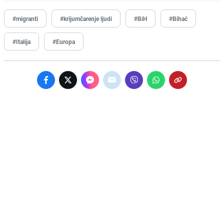
#migranti
#krijumčarenje ljudi
#BiH
#Bihać
#Italija
#Europa