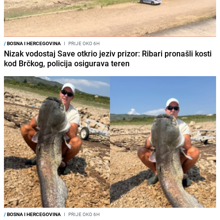
/
BOSNA I HERCEGOVINA
I
PRIJE OKO 6H
Nizak vodostaj Save otkrio jeziv prizor: Ribari pronašli kosti
kod Brčkog, policija osigurava teren
/
BOSNA I HERCEGOVINA
I
PRIJE OKO 6H