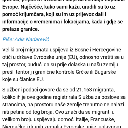
Evrope. Najčešće, kako sami kažu, uradili su to uz
pomoć krijumčara, koji su im uz prijevoz dali i
informacije o vremenima i lokacijama, kada i gdje se
prelaze granice.
Piše: Adis Nadarević
Veliki broj migranata uspijeva iz Bosne i Hercegovine
otići u države Evropske unije (EU), odnosno vratiti se u
taj prostor, budući da su prije dolaska u našu zemlju
prešli teritorij i granične kontrole Grčke ili Bugarske –
koje su članice EU.
Službeni podaci govore da se od 21.163 migranta,
koliko ih je ove godine registrirala Služba za poslove sa
strancima, na prostoru naše zemlje trenutno ne nalazi
niti petina od tog broja. Ovo znači da se migranti u
velikom broju uspijevaju domoći Italije, Francuske,
Njemačke i drugih zemalja Evropske unije, uglavnom,