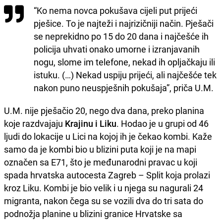
“Ko nema novca pokušava cijeli put prijeći
pješice. To je najteži i najrizičniji način. Pješači
se neprekidno po 15 do 20 dana i najčešće ih
policija uhvati onako umorne i izranjavanih
nogu, slome im telefone, nekad ih opljačkaju ili
istuku. (…) Nekad uspiju prijeći, ali najčešće tek
nakon puno neuspješnih pokušaja”, priča U.M.
U.M. nije pješačio 20, nego dva dana, preko planina
koje razdvajaju
Krajinu i Liku
. Hodao je u grupi od 46
ljudi do lokacije u Lici na kojoj ih je čekao kombi. Kaže
samo da je kombi bio u blizini puta koji je na mapi
označen sa E71, što je međunarodni pravac u koji
spada hrvatska autocesta Zagreb – Split koja prolazi
kroz Liku. Kombi je bio velik i u njega su nagurali 24
migranta, nakon čega su se vozili dva do tri sata do
podnožja planine u blizini granice Hrvatske sa