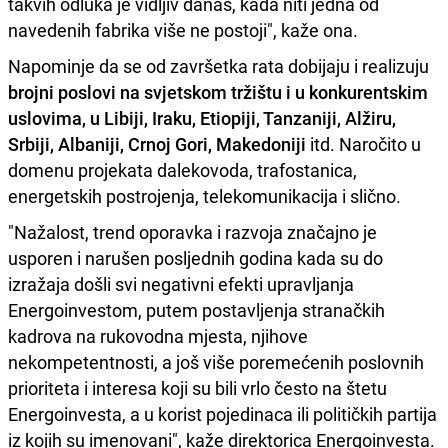
takvih odluka je vidljiv danas, kada niti jedna od
navedenih fabrika više ne postoji", kaže ona.
Napominje da se od završetka rata dobijaju i realizuju
brojni poslovi na svjetskom tržištu i u konkurentskim
uslovima, u Libiji, Iraku, Etiopiji, Tanzaniji, Alžiru,
Srbiji, Albaniji, Crnoj Gori, Makedoniji
itd. Naročito u
domenu projekata dalekovoda, trafostanica,
energetskih postrojenja, telekomunikacija i slično.
"Nažalost, trend oporavka i razvoja značajno je
usporen i narušen posljednih godina kada su do
izražaja došli svi negativni efekti upravljanja
Energoinvestom, putem postavljenja stranačkih
kadrova na rukovodna mjesta, njihove
nekompetentnosti, a još više poremećenih poslovnih
prioriteta i interesa koji su bili vrlo često na štetu
Energoinvesta, a u korist pojedinaca ili političkih partija
iz kojih su imenovani", kaže direktorica Energoinvesta.