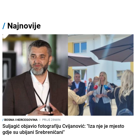
/
Najnovije
/
BOSNA I HERCEGOVINA
I
PRIJE 29MIN
Suljagić objavio fotografiju Cvijanović: "Iza nje je mjesto
gdje su ubijani Srebreničani"