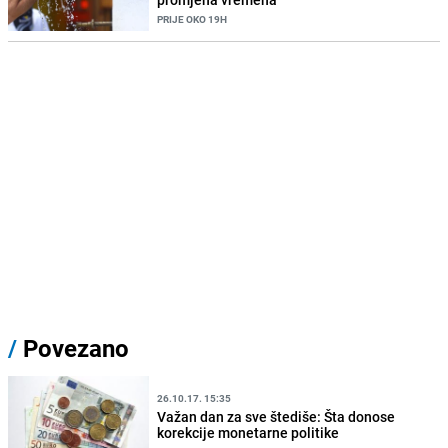
PRIJE OKO 19H
/
Povezano
26.10.17. 15:35
Važan dan za sve štediše: Šta donose
korekcije monetarne politike