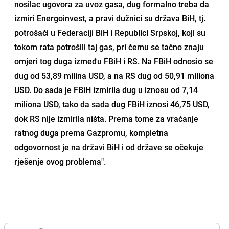
nosilac ugovora za uvoz gasa, dug formalno treba da
izmiri Energoinvest, a pravi dužnici su država BiH, tj.
potrošači u Federaciji BiH i Republici Srpskoj, koji su
tokom rata potrošili taj gas, pri čemu se tačno znaju
omjeri tog duga između FBiH i RS. Na FBiH odnosio se
dug od 53,89 milina USD, a na RS dug od 50,91 miliona
USD. Do sada je FBiH izmirila dug u iznosu od 7,14
miliona USD, tako da sada dug FBiH iznosi 46,75 USD,
dok RS nije izmirila ništa. Prema tome za vraćanje
ratnog duga prema Gazpromu, kompletna
odgovornost je na državi BiH i od države se očekuje
rješenje ovog problema".