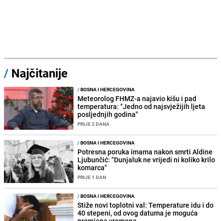
/
Najčitanije
/
BOSNA I HERCEGOVINA
Meteorolog FHMZ-a najavio kišu i pad
temperatura: "Jedno od najsvježijih ljeta
posljednjih godina"
PRIJE 2 DANA
/
BOSNA I HERCEGOVINA
Potresna poruka imama nakon smrti Aldine
Ljubunčić: "Dunjaluk ne vrijedi ni koliko krilo
komarca"
PRIJE 1 DAN
/
BOSNA I HERCEGOVINA
Stiže novi toplotni val: Temperature idu i do
40 stepeni, od ovog datuma je moguća
promjena vremena