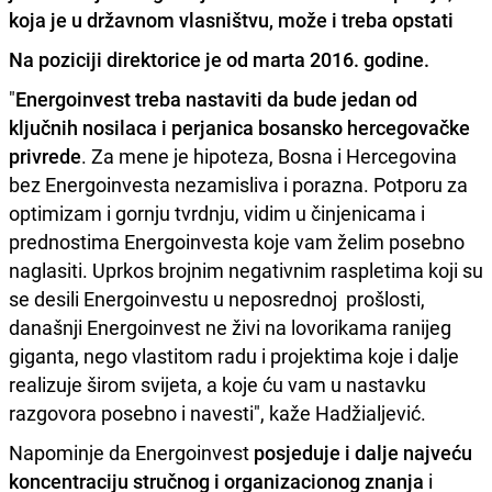
koja je u državnom vlasništvu, može i treba opstati
Na poziciji direktorice je od marta 2016. godine.
"
Energoinvest treba nastaviti da bude jedan od
ključnih nosilaca i perjanica bosansko hercegovačke
privrede
. Za mene je hipoteza, Bosna i Hercegovina
bez Energoinvesta nezamisliva i porazna. Potporu za
optimizam i gornju tvrdnju, vidim u činjenicama i
prednostima Energoinvesta koje vam želim posebno
naglasiti. Uprkos brojnim negativnim raspletima koji su
se desili Energoinvestu u neposrednoj prošlosti,
današnji Energoinvest ne živi na lovorikama ranijeg
giganta, nego vlastitom radu i projektima koje i dalje
realizuje širom svijeta, a koje ću vam u nastavku
razgovora posebno i navesti", kaže Hadžialjević.
Napominje da Energoinvest
posjeduje i dalje najveću
koncentraciju stručnog i organizacionog znanja
i