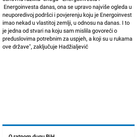
Energoinvesta danas, ona se upravo najviše ogleda u
neuporedivoj podršci i povjerenju koju je Energoinvest
imao nekad u vlastitoj zemlji, u odnosu na danas. I to
je jedna od stvari na koju sam mislila govoreći o
preduslovima potrebnim za uspjeh, a koji su u rukama
ove države", zaključuje Hadžialjević
O ratnom dugu BiH