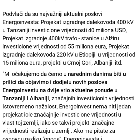
Podvlači da su
n
ajvažniji aktuelni poslovi
Energoinvesta: Projekat izgradnje dalekovoda 400 kV
u Tanzaniji investicione vrijednosti 40 miliona USD,
Projekat izgradnje 400kV trafo - stanice u Alžiru
investicione vrijednosti od 55 miliona eura, Projekat
izgradnje dalekovoda 220 kV u Etiopiji u vrijednosti od
15 miliona eura, projekti u Crnoj Gori, Albaniji itd.
"Mi očekujemo da ćemo u
narednim danima biti u
prilici da objavimo i dodjelu novih poslova
Energoinvestu na dvije vrlo aktuelne ponude u
Tanzaniji i Albaniji
, značajnih investicionih vrijednosti.
Istovremeno nažalost, Energoinvest nema niti jedan
projekat iole značajnije investicione vrijednosti u
vlastitoj zemlji, iako se takvi projekti značajne
vrijednosti realizuju u zemlji. Ako me pitate za
osnovnu razliku “onoga” Energoinvesta i