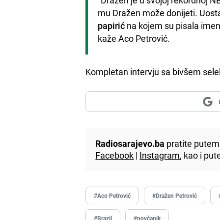
mu Dražen može donijeti. Uost
papirić
 na kojem su pisala imena
kaže Aco Petrović.
Kompletan intervju sa bivšem sel
Radiosarajevo.ba
pratite putem 
Facebook
|
Instagram
, kao i p
#Aco Petrović
#Dražen Petrović
#Brazil
#novčanik