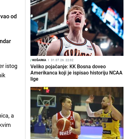
uvao od
ndar
/
KOŠARKA
I
31.07.26. 22:02
er istog
Veliko pojačanje: KK Bosna doveo
Amerikanca koji je ispisao historiju NCAA
nik
lige
ica, a
akvim