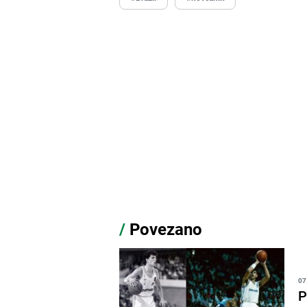
/
Povezano
07
P