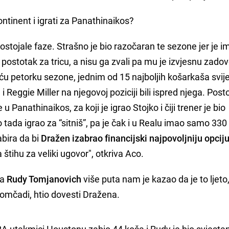
 kontinent i igrati za Panathinaikos?
postojale faze. Strašno je bio razočaran te sezone jer je 
ji postotak za tricu, a nisu ga zvali pa mu je izvjesnu zadov
reću petorku sezone, jednim od 15 najboljih košarkaša svije
Reggie Miller na njegovoj poziciji bili ispred njega. Posto
Panathinaikos, za koji je igrao Stojko i čiji trener je bio
o tada igrao za “sitniš”, pa je čak i u Realu imao samo 330
bira da bi
Dražen izabrao financijski najpovoljniju opciju
na štihu za veliki ugovor", otkriva Aco.
na
Rudy Tomjanovich
više puta nam je kazao da je to ljeto
omčadi, htio dovesti Dražena.
BA utakmici Houstonu zabio 44 koša i Rudy je bio svjestan