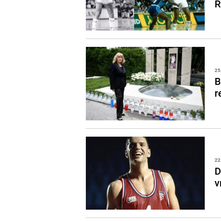
R
25
B
r
22
D
v