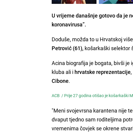
U vrijeme današnje gotovo da je ne
koronavirusa”.
Doduše, možda to u Hrvatskoj više n
Petrović (61),
košarkaški selektor 
Acina biografija je bogata, bivši je
kluba ali i
hrvatske reprezentacije
,
Cibone
.
ACB /
Prije 27 godina otišao je košarkaški M
"Meni svojevrsna karantena nije t
dvaput tjedno sam roditeljima potr
vremenima čovjek se okrene stvar