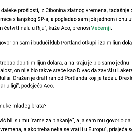
daleke prošlosti, iz Cibonina zlatnog vremena, tadašnje
akmice s lanjskog SP-a, a pogledao sam još jednom i onu 
m četvrtfinalu u Riju", kaže Aco, prenosi
Večernji
.
govor on sam i budući klub Portland otkupili za miliun dola
trebao dobiti milijun dolara, a na kraju je bio samo jednu 
alost, on nije bio takve sreće kao Divac da završi u Laker
Bullsi. Dražen je draftiran od Portlanda koji je tada u Drexle
ar u ligi", podsjeća Aco.
A muke mlađeg brata?
vić bili su mu “rame za plakanje”, a ja sam mu govorio da
vremena, a ako treba neka se vrati i u Europu", prisjeća 