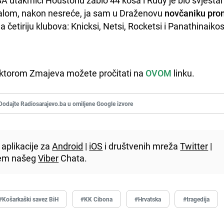
alom, nakon nesreće, ja sam u Draženovu 
novčaniku pron
 četiriju klubova: Knicksi, Netsi, Rocketsi i Panathinaikos"
ektorom Zmajeva možete pročitati na
OVOM
linku.
Dodajte Radiosarajevo.ba u omiljene Google izvore
aplikacije za
Android
|
iOS
i društvenih mreža
Twitter
|
utem našeg
Viber
Chata.
#Košarkaški savez BiH
#KK Cibona
#Hrvatska
#tragedija