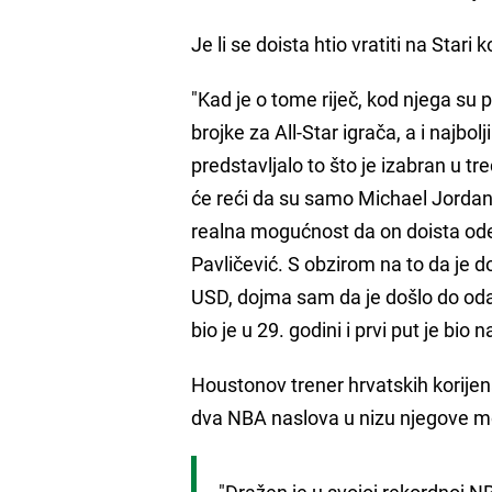
Je li se doista htio vratiti na Stari
"Kad je o tome riječ, kod njega su 
brojke za All-Star igrača, a i najbol
predstavljalo to što je izabran u t
će reći da su samo Michael Jordan i 
realna mogućnost da on doista ode u 
Pavličević. S obzirom na to da je d
USD, dojma sam da je došlo do oda
bio je u 29. godini i prvi put je bio 
Houstonov trener hrvatskih korije
dva NBA naslova u nizu njegove m
"Dražen je u svojoj rekordnoj N