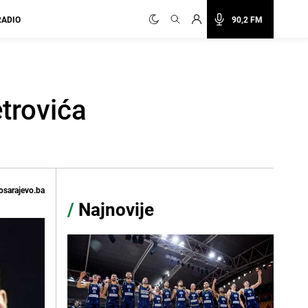
RADIO
90,2 FM
trovića
osarajevo.ba
/
Najnovije