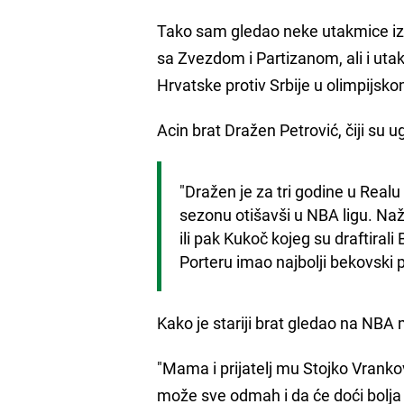
Tako sam gledao neke utakmice iz 
sa Zvezdom i Partizanom, ali i ut
Hrvatske protiv Srbije u olimpijsko
Acin brat Dražen Petrović, čiji su u
"Dražen je za tri godine u Realu 
sezonu otišavši u NBA ligu. Naž
ili pak Kukoč kojeg su draftirali 
Porteru imao najbolji bekovski p
Kako je stariji brat gledao na NB
"Mama i prijatelj mu Stojko Vranko
može sve odmah i da će doći bolja 