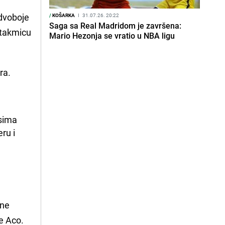
 dvoboje
/
KOŠARKA
I
31.07.26. 20:22
Saga sa Real Madridom je završena:
utakmicu
Mario Hezonja se vratio u NBA ligu
ra.
sima 
ru i 
 ne
se Aco.