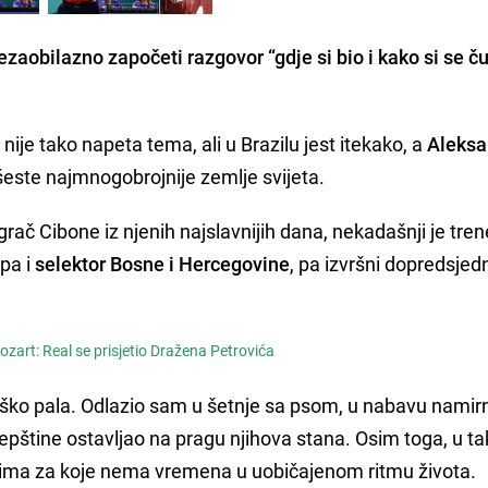
zaobilazno započeti razgovor “gdje si bio i kako si se č
ije tako napeta tema, ali u Brazilu jest itekako, a
Aleksa
šeste najmnogobrojnije zemlje svijeta.
 igrač Cibone iz njenih najslavnijih dana, nekadašnji je tren
 pa i
selektor Bosne i Hercegovine
, pa izvršni dopredsjed
ozart: Real se prisjetio Dražena Petrovića
eško pala. Odlazio sam u šetnje sa psom, u nabavu namirn
epštine ostavljao na pragu njihova stana. Osim toga, u t
ima za koje nema vremena u uobičajenom ritmu života.