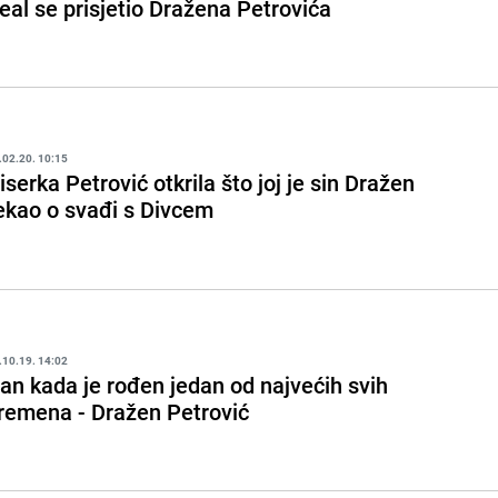
eal se prisjetio Dražena Petrovića
.02.20. 10:15
iserka Petrović otkrila što joj je sin Dražen
ekao o svađi s Divcem
.10.19. 14:02
an kada je rođen jedan od najvećih svih
remena - Dražen Petrović