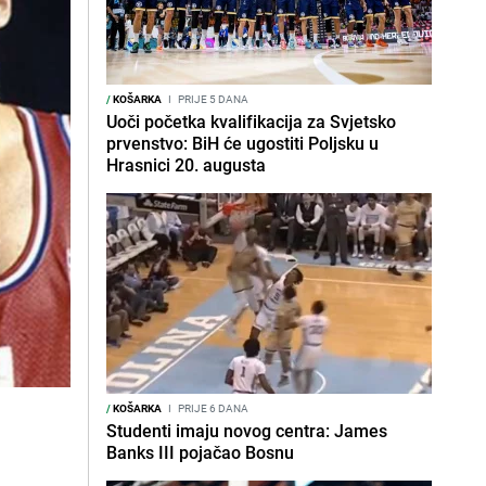
/
KOŠARKA
I
PRIJE 5 DANA
Uoči početka kvalifikacija za Svjetsko
prvenstvo: BiH će ugostiti Poljsku u
Hrasnici 20. augusta
/
KOŠARKA
I
PRIJE 6 DANA
Studenti imaju novog centra: James
Banks III pojačao Bosnu