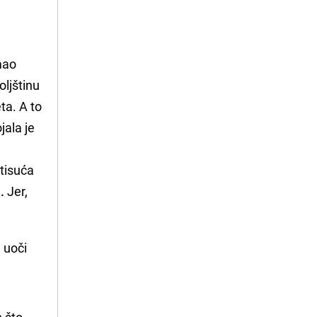
imao
oljštinu
ta. A to
jala je
 tisuća
.
Jer,
, uoči
 što 