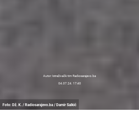
Autor: Istraživački tim Radiosarajevo.ba
04.07.24. 17:40
Foto: Dž. K. / Radiosarajevo.ba / Damir Salkić
Prema podacima Svjetske zdravstvene
organizacije, procjenjuje se da 15 posto
svjetske populacije živi s nekim oblikom