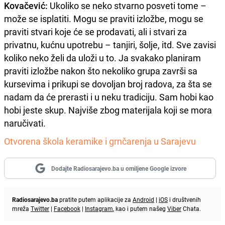
Kovačević:
Ukoliko se neko stvarno posveti tome –
može se isplatiti. Mogu se praviti izložbe, mogu se
praviti stvari koje će se prodavati, ali i stvari za
privatnu, kućnu upotrebu – tanjiri, šolje, itd. Sve zavisi
koliko neko želi da uloži u to. Ja svakako planiram
praviti izložbe nakon što nekoliko grupa završi sa
kursevima i prikupi se dovoljan broj radova, za šta se
nadam da će prerasti i u neku tradiciju. Sam hobi kao
hobi jeste skup. Najviše zbog materijala koji se mora
naručivati.
Otvorena škola keramike i grnčarenja u Sarajevu
Dodajte Radiosarajevo.ba u omiljene Google izvore
Radiosarajevo.ba
pratite putem aplikacije za
Android
|
iOS
i društvenih
mreža
Twitter
|
Facebook
|
Instagram
, kao i putem našeg
Viber
Chata.