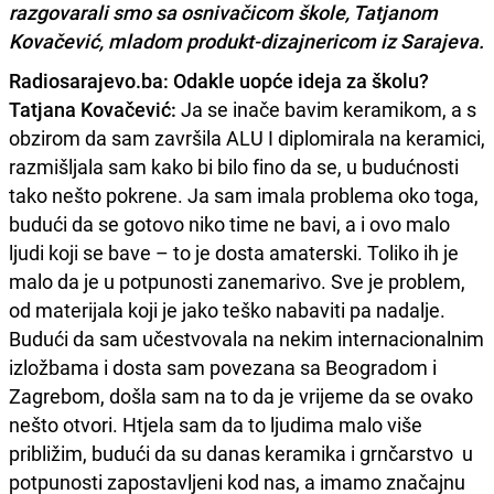
razgovarali smo sa osnivačicom škole, Tatjanom
Kovačević, mladom produkt-dizajnericom iz Sarajeva.
Radiosarajevo.ba: Odakle uopće ideja za školu?
Tatjana Kovačević:
Ja se inače bavim keramikom, a s
obzirom da sam završila ALU I diplomirala na keramici,
razmišljala sam kako bi bilo fino da se, u budućnosti
tako nešto pokrene. Ja sam imala problema oko toga,
budući da se gotovo niko time ne bavi, a i ovo malo
ljudi koji se bave – to je dosta amaterski. Toliko ih je
malo da je u potpunosti zanemarivo. Sve je problem,
od materijala koji je jako teško nabaviti pa nadalje.
Budući da sam učestvovala na nekim internacionalnim
izložbama i dosta sam povezana sa Beogradom i
Zagrebom, došla sam na to da je vrijeme da se ovako
nešto otvori. Htjela sam da to ljudima malo više
približim, budući da su danas keramika i grnčarstvo u
potpunosti zapostavljeni kod nas, a imamo značajnu