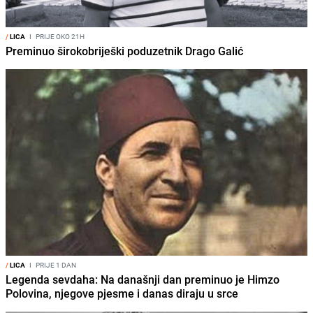
/
LICA
I
PRIJE OKO 21H
Preminuo širokobriješki poduzetnik Drago Galić
/
LICA
I
PRIJE 1 DAN
Legenda sevdaha: Na današnji dan preminuo je Himzo
Polovina, njegove pjesme i danas diraju u srce