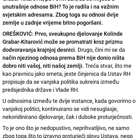
unutrašnje odnose BiH? To je radila i na važnim
svjetskim adresama. Zbog toga su odnosi dvije
zemlje u zadnje vrijeme bitno pogoršani.
OREŠKOVIĆ: Prvo, s
veukupno djelovanje Kolinde
Grabar-Kitarović može se promatrati kroz prizmu
dodvoravanja krajnjoj desnici.
Drugo, čini mi se da
način njezinog odnosa prema BiH nije donio ništa
dobro niti vašoj, niti našoj zemlji.
Treća stvar, što me
kao pravnicu jako smeta, jeste činjenica da Ustav RH
propisuje da se vanjska politika sukreira između
predsjednika države i Vlade RH.
U odnosima između te dvije instance, kada govorimo o
vanjskoj politici, kontinuirano se vidi nesuglasje,
nekoridinirano djelovanje, čak i duboke proturječnosti.
To je ono što je nedopustivo, neprihvatljivo, ne samo
zbog toga što to izravno proturječi slovu Ustava, nego