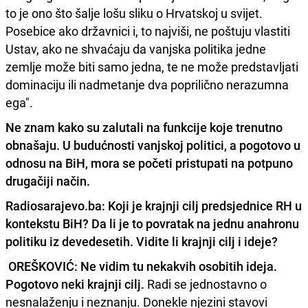
to je ono što šalje lošu sliku o Hrvatskoj u svijet.
Posebice ako državnici i, to najviši, ne poštuju vlastiti
Ustav, ako ne shvaćaju da vanjska politika jedne
zemlje može biti samo jedna, te ne može predstavljati
dominaciju ili nadmetanje dva poprilično nerazumna
ega".
Ne znam kako su zalutali na funkcije koje trenutno
obnašaju.
U budućnosti vanjskoj politici, a pogotovo u
odnosu na BiH, mora se početi pristupati na potpuno
drugačiji način.
Radiosarajevo.ba: Koji je krajnji cilj predsjednice RH u
kontekstu BiH? Da li je to povratak na jednu anahronu
politiku iz devedesetih. Vidite li krajnji cilj i ideje?
OREŠKOVIĆ:
Ne vidim tu nekakvih osobitih ideja.
Pogotovo neki krajnji cilj.
Radi se jednostavno o
nesnalaženju i neznanju. Donekle njezini stavovi