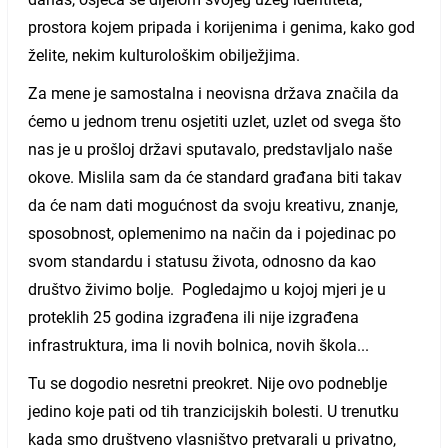
prostora kojem pripada i korijenima i genima, kako god
želite, nekim kulturološkim obilježjima.
Za mene je samostalna i neovisna država značila da
ćemo u jednom trenu osjetiti uzlet, uzlet od svega što
nas je u prošloj državi sputavalo, predstavljalo naše
okove. Mislila sam da će standard građana biti takav
da će nam dati mogućnost da svoju kreativu, znanje,
sposobnost, oplemenimo na način da i pojedinac po
svom standardu i statusu života, odnosno da kao
društvo živimo bolje. Pogledajmo u kojoj mjeri je u
proteklih 25 godina izgrađena ili nije izgrađena
infrastruktura, ima li novih bolnica, novih škola...
Tu se dogodio nesretni preokret. Nije ovo podneblje
jedino koje pati od tih tranzicijskih bolesti. U trenutku
kada smo društveno vlasništvo pretvarali u privatno,