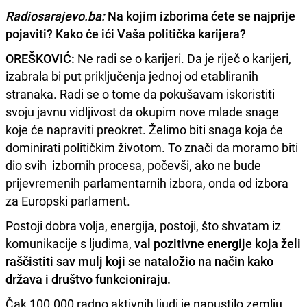
Radiosarajevo.ba:
Na kojim izborima ćete se najprije
pojaviti? Kako će ići Vaša politička karijera?
OREŠKOVIĆ:
Ne radi se o karijeri. Da je riječ o karijeri,
izabrala bi put priključenja jednoj od etabliranih
stranaka. Radi se o tome da pokušavam iskoristiti
svoju javnu vidljivost da okupim nove mlade snage
koje će napraviti preokret. Želimo biti snaga koja će
dominirati političkim životom. To znači da moramo biti
dio svih izbornih procesa, počevši, ako ne bude
prijevremenih parlamentarnih izbora, onda od izbora
za Europski parlament.
Postoji dobra volja, energija, postoji, što shvatam iz
komunikacije s ljudima,
val pozitivne energije koja želi
raščistiti sav mulj koji se nataložio na način kako
država i društvo funkcioniraju.
Čak 100.000 radno aktivnih ljudi je napustilo zemlju.