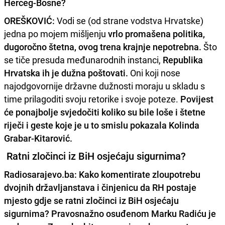
Herceg-Bosne?
OREŠKOVIĆ:
Vodi se (od strane vodstva Hrvatske)
jedna po mojem mišljenju
vrlo promašena politika,
dugoročno štetna, ovog trena krajnje nepotrebna.
Što
se tiče presuda međunarodnih instanci,
Republika
Hrvatska ih je dužna poštovati.
Oni koji nose
najodgovornije državne dužnosti moraju u skladu s
time prilagoditi svoju retorike i svoje poteze.
Povijest
će ponajbolje svjedočiti koliko su bile loše i štetne
riječi i geste koje je u to smislu pokazala Kolinda
Grabar-Kitarović
.
Ratni zločinci iz BiH osjećaju sigurnima?
Radiosarajevo.ba: Kako komentirate zloupotrebu
dvojnih državljanstava i činjenicu da RH postaje
mjesto gdje se ratni zločinci iz BiH osjećaju
sigurnima? Pravosnažno osuđenom Marku Radiću je