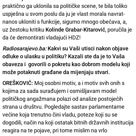
praktično ga uklonila sa političke scene, te bila toliko
uspješna u svom poslu da ju je vlast morala navrat-
nanos ukloniti s funkcije, sigurno mnogo obećava, a,
uz žestoku kritiku
Kolinde Grabar-Kitarović
, poručila je
da će demontirati vladajući HDZ!
Radiosarajevo.ba:
Kakvi su Vaši utisci nakon objave
odluke o ulasku u politiku? Kazali ste da je to Vaša
obaveza i govorili o pokretu kao dobrom modelu koji
može potaknuti građane da mijenjaju stvari.
OREŠKOVIĆ:
Moj osobni motiv, a i motiv svih onih s
kojima za sada surađujem i osmišljavam model
političkog angažmana polazi od analize postojećih
strana u društvu. Pogledajte sastav parlamentarne
većine koja trenutno čini vladu, poteze koji su se
dogodili, način na koji ostatak bitnih državnih institucija
reagira na te pojave, pri tome mislim na vrlo