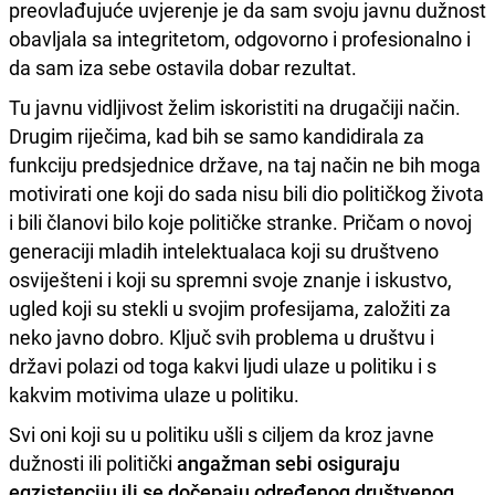
preovlađujuće uvjerenje je da sam svoju javnu dužnost
obavljala sa integritetom, odgovorno i profesionalno i
da sam iza sebe ostavila dobar rezultat.
Tu javnu vidljivost želim iskoristiti na drugačiji način.
Drugim riječima, kad bih se samo kandidirala za
funkciju predsjednice države, na taj način ne bih moga
motivirati one koji do sada nisu bili dio političkog života
i bili članovi bilo koje političke stranke. Pričam o novoj
generaciji mladih intelektualaca koji su društveno
osviješteni i koji su spremni svoje znanje i iskustvo,
ugled koji su stekli u svojim profesijama, založiti za
neko javno dobro. Ključ svih problema u društvu i
državi polazi od toga kakvi ljudi ulaze u politiku i s
kakvim motivima ulaze u politiku.
Svi oni koji su u politiku ušli s ciljem da kroz javne
dužnosti ili politički
angažman sebi osiguraju
egzistenciju ili se dočepaju određenog društvenog