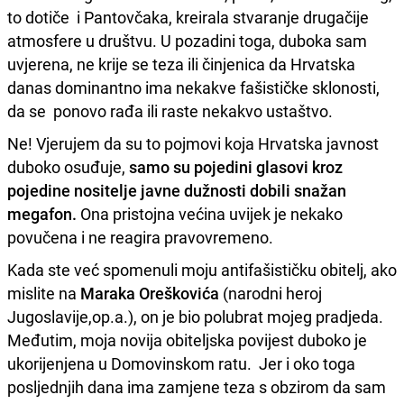
to dotiče i Pantovčaka, kreirala stvaranje drugačije
atmosfere u društvu. U pozadini toga, duboka sam
uvjerena, ne krije se teza ili činjenica da Hrvatska
danas dominantno ima nekakve fašističke sklonosti,
da se ponovo rađa ili raste nekakvo ustaštvo.
Ne! Vjerujem da su to pojmovi koja Hrvatska javnost
duboko osuđuje,
samo su pojedini glasovi kroz
pojedine nositelje javne dužnosti dobili snažan
megafon.
Ona pristojna većina uvijek je nekako
povučena i ne reagira pravovremeno.
Kada ste već spomenuli moju antifašističku obitelj, ako
mislite na
Maraka Oreškovića
(narodni heroj
Jugoslavije,op.a.), on je bio polubrat mojeg pradjeda.
Međutim, moja novija obiteljska povijest duboko je
ukorijenjena u Domovinskom ratu. Jer i oko toga
posljednjih dana ima zamjene teza s obzirom da sam