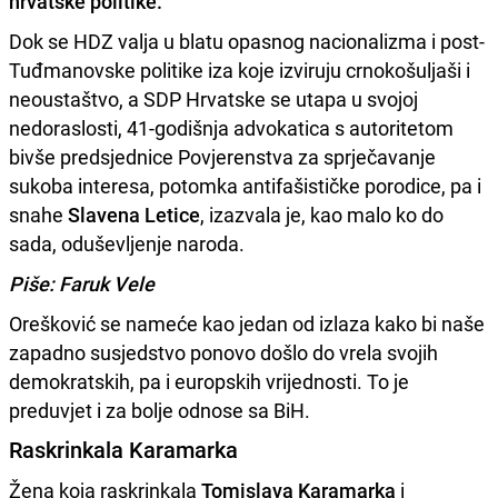
hrvatske politike.
Dok se HDZ valja u blatu opasnog nacionalizma i post-
Tuđmanovske politike iza koje izviruju crnokošuljaši i
neoustaštvo, a SDP Hrvatske se utapa u svojoj
nedoraslosti, 41-godišnja advokatica s autoritetom
bivše predsjednice Povjerenstva za sprječavanje
sukoba interesa, potomka antifašističke porodice, pa i
snahe
Slavena Letice
, izazvala je, kao malo ko do
sada, oduševljenje naroda.
Piše: Faruk Vele
Orešković se nameće kao jedan od izlaza kako bi naše
zapadno susjedstvo ponovo došlo do vrela svojih
demokratskih, pa i europskih vrijednosti. To je
preduvjet i za bolje odnose sa BiH.
Raskrinkala Karamarka
Žena koja raskrinkala
Tomislava Karamarka
i