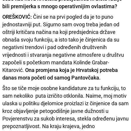
bili premijerka s mnogo operativnijim ovlastima?
OREŠKOVIĆ:
Čini se na prvi pogled da je to puno
jednostavniji put. Sigurno sam ovog treba jedan od
oštriji kritičara načina na koji predsjednica države
obnaša svoju funkciju, a isto tako je činjenica da su
negativni trendovi i pad određenih društvenih
vrijednosti i stvaranja negativne atmosfere u društvu
započeli s početkom mandata Kolinde Grabar-
Kitarović.
Ona promjena koja je Hrvatskoj potreba
danas mora početi od samog Pantovčaka.
Što se tiče moje osobne kandidature za tu funkciju, to
sam nekoliko puta izričito otklonila. Naime, moj motiv
ulaska u politiku djelomice proizlazi iz činjenice da sam
kroz objavljenje petogodišnje javne dužnosti u
Povjerenstvu za sukob interesa, stekla određenu javnu
prepoznatljivost. Na kraju krajeva, jedno