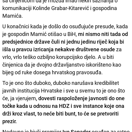
sa činjenicom da je možda imao nekih saznanja o
komunikaciji Kolinde Grabar-Kitarević i gospodina
Mamića.
U konačnici kada je došlo do osuđujuće presude, kada
je gospodin Mamić otišao u BiH,
mi nismo niti tada od
predsjednice države čuli ni jednu jedinu riječ koja bi
išla u pravcu izricanja nekakve društvene osude
za
vrlo, vrlo teško ozbiljno korupcijsko djelo. A u biti
činjenica da je dvojno državljanstvo iskorišteno kao
bijeg od ruke dosega hrvatskog pravosuđa.
To je ono što duboko, duboko narušava kredibilitet
javnih institucija Hrvatske i sve u svemu to je ono što
će, ja vjerujem
, dovesti raspoloženje javnosti do one
točke kada u odnosu na HDZ i sve instance koje ona
drži kroz vlast, to neće biti bunt, to će se pretvoriti
prezir.
Nedavno je bivši premijer
Ivo Sanader
osuđen za ratno