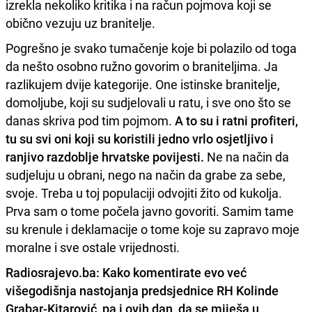
izrekla nekoliko kritika i na račun pojmova koji se
obično vezuju uz branitelje.
Pogrešno je svako tumačenje koje bi polazilo od toga
da nešto osobno ružno govorim o braniteljima. Ja
razlikujem dvije kategorije. One istinske branitelje,
domoljube, koji su sudjelovali u ratu, i sve ono što se
danas skriva pod tim pojmom.
A to su i ratni profiteri,
tu su svi oni koji su koristili jedno vrlo osjetljivo i
ranjivo razdoblje hrvatske povijesti.
Ne na način da
sudjeluju u obrani, nego na način da grabe za sebe,
svoje. Treba u toj populaciji odvojiti žito od kukolja.
Prva sam o tome počela javno govoriti. Samim tame
su krenule i deklamacije o tome koje su zapravo moje
moralne i sve ostale vrijednosti.
Radiosrajevo.ba: Kako komentirate evo već
višegodišnja nastojanja predsjednice RH Kolinde
Grabar-Kitarović, pa i ovih dan, da se miješa u