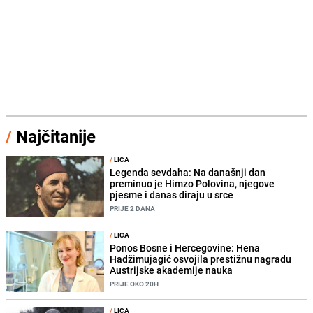
/
Najčitanije
/
LICA
Legenda sevdaha: Na današnji dan
preminuo je Himzo Polovina, njegove
pjesme i danas diraju u srce
PRIJE 2 DANA
/
LICA
Ponos Bosne i Hercegovine: Hena
Hadžimujagić osvojila prestižnu nagradu
Austrijske akademije nauka
PRIJE OKO 20H
/
LICA