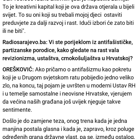
To je kreativni kapital koji je ova država otjerala u bijeli
svijet. To su oni koji su trebali mojoj djeci ostaviti
preduvjete za dalji razvoj i rast. Idući izbori će zato biti
ili ne biti".
Radiosarajevo.ba: Vi ste porijeklom iz antifašističke,
partizanske porodice, kako gledate na rast vala
revizionizma, ustaštva, crnokošuljaštva u Hrvatskoj?
OREŠKOVIĆ:
Ako pričamo o antifašizmu kao pokretu
koji je u Drugom svjetskom ratu pobijedio jedno veliko
zlo, na koncu, taj pojam je uvršten u moderni Ustav RH
i u temelje samostalne i neovisne Hrvatske, vjerujem
da većina naših građana još uvijek njeguje takve
sentimente.
Došlo je do zamjene teza, onog trena kada je jedna
manjina postala glasna i kada je, zapravo, kroz poluge
određenih grana državne vlast, pa se, između ostalog,