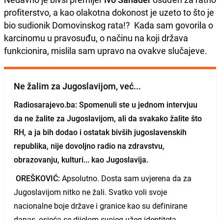
profiterstvo, a kao olakotna dokonost je uzeto to što je
bio sudionik Domovinskog rata!? Kada sam govorila o
karcinomu u pravosuđu, o načinu na koji država
funkcionira, mislila sam upravo na ovakve slučajeve.
Ne žalim za Jugoslavijom, već...
Radiosarajevo.ba: Spomenuli ste u jednom intervjuu
da ne žalite za Jugoslavijom, ali da svakako žalite što
RH, a ja bih dodao i ostatak bivših jugoslavenskih
republika, nije dovoljno radio na zdravstvu,
obrazovanju, kulturi... kao Jugoslavija.
OREŠKOVIĆ:
Apsolutno. Dosta sam uvjerena da za
Jugoslavijom nitko ne žali. Svatko voli svoje
nacionalne boje države i granice kao su definirane
danas, osjeća se dijelom svojeg užeg identiteta,