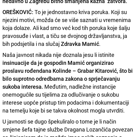
nedavno u Zagrebu bitno smanjena kazna zatvora.
OREŠKOVIĆ:
To je jednostavno kriva poruka. Koji su
njezini motivi, možda će se više saznati u vremenima
koja dolaze. Ali kad smo već kod tih poruka koje šalju
pravosuđe i vlast, a tiču se dvojnog državljanstva, ja
bih podsjetila i na slučaj
Zdravka Mamić
.
Naša javnost nikada nije doznala jesu li istinite
insinuacije da je gospodin Mamić organizirao
proslavu rođendana Kolinde – Grabar Kitarović, što bi
bilo suprotno odredbama zakona o sprječavanju
sukoba interesa.
Međutim, nadležne instancije
onemogućile su tijelima za odlučivanje o sukobu
interese uopće pristup tim podacima i dokumentaciji
na temelju koje bi se takva okolnost mogla utvrditi.
U javnosti se dugo špekuliralo o tome je li način
smjene šefa tajne službe Dragana Lozančića povezan