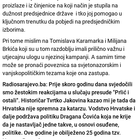
proizlaze i iz činjenice na koji način je stupila na
dužnost predsjednice države i tko joj pomogao u
ključnom trenutku da pobjedi na predsjedničkim
izborima.
Pri tome mislim na Tomislava Karamarka i Milijana
Brkića koji su u tom razdoblju imali prilično važnu i
utjecajnu ulogu u njezinoj kampanji. A samim time
može se pronaći poveznica sa svjetonazorskim i
vanjskopolitičkim tezama koje ona zastupa.
Radiosarajevo.ba: Prije skoro godinu dana svjedočili
smo žestokim reakcijama u slučaju presude "Prlić i
ostali". Historičar Tvrtko Jakovina kazao mi je tada da
Hrvatska nije spremna za katarzu. Vodstvo Hrvatske i
dalje podržava politiku Dragana Čovića koja ne krije
da je nastavljač jedne takve, u osnovi osuđene,
politike. Ove godine je obilježeno 25 godina tzv.