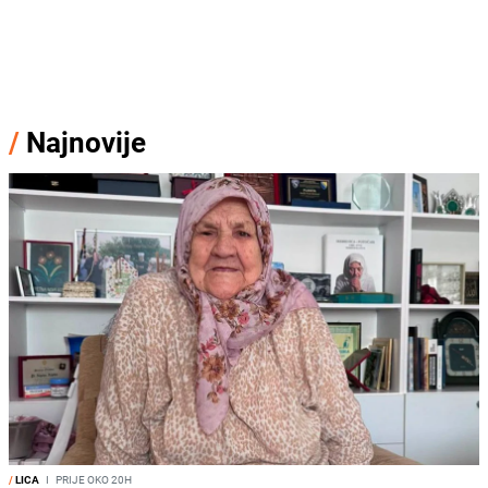
/
Najnovije
/
LICA
I
PRIJE OKO 20H