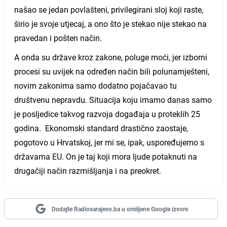
našao se jedan povlašteni, privilegirani sloj koji raste,
širio je svoje utjecaj, a ono što je stekao nije stekao na
pravedan i pošten način.
A onda su države kroz zakone, poluge moći, jer izborni
procesi su uvijek na određen način bili polunamješteni,
novim zakonima samo dodatno pojačavao tu
društvenu nepravdu. Situacija koju imamo danas samo
je posljedice takvog razvoja događaja u proteklih 25
godina. Ekonomski standard drastično zaostaje,
pogotovo u Hrvatskoj, jer mi se, ipak, uspoređujemo s
državama EU. On je taj koji mora ljude potaknuti na
drugačiji način razmišljanja i na preokret.
Dodajte Radiosarajevo.ba u omiljene Google izvore