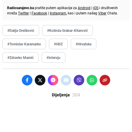
Radiosarajevo.ba
pratite putem aplikacije za
Android
|
iOS
i društvenih
mreža
Twitter
|
Facebook
|
Instagram
, kao i putem našeg
Viber
Chata.
#Dalija Orešković
#Kolinda Grabar-Kitarović
#Tomislav Karamarko
#HDZ
#Hrvatska
#Zdravko Mamić
#intervju
304
Dijeljenja