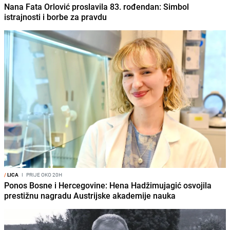
Nana Fata Orlović proslavila 83. rođendan: Simbol
istrajnosti i borbe za pravdu
/
LICA
I
PRIJE OKO 20H
Ponos Bosne i Hercegovine: Hena Hadžimujagić osvojila
prestižnu nagradu Austrijske akademije nauka