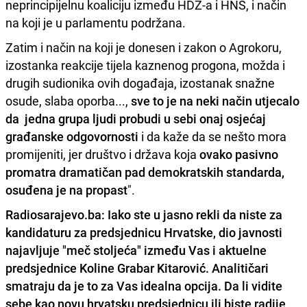
neprincipijelnu koaliciju između HDZ-a i HNS, i način
na koji je u parlamentu podržana.
Zatim i način na koji je donesen i zakon o Agrokoru,
izostanka reakcije tijela kaznenog progona, možda i
drugih sudionika ovih događaja, izostanak snažne
osude, slaba oporba...,
sve to je na neki način utjecalo
da jedna grupa ljudi probudi u sebi onaj osjećaj
građanske odgovornosti
i da kaže da se nešto mora
promijeniti, jer društvo i država koja
ovako pasivno
promatra dramatičan pad demokratskih standarda,
osuđena je na propast
".
Radiosarajevo.ba: Iako ste u jasno rekli da niste za
kandidaturu za predsjednicu Hrvatske, dio javnosti
najavljuje "meč stoljeća" između Vas i aktuelne
predsjednice Koline Grabar Kitarović. Analitičari
smatraju da je to za Vas idealna opcija. Da li vidite
sebe kao novu hrvatsku predsjednicu ili biste radije