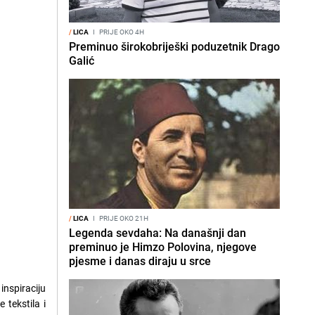
/
LICA
I
PRIJE OKO 4H
Preminuo širokobriješki poduzetnik Drago
Galić
/
LICA
I
PRIJE OKO 21H
Legenda sevdaha: Na današnji dan
preminuo je Himzo Polovina, njegove
pjesme i danas diraju u srce
inspiraciju
 tekstila i