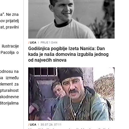
ma”. Ne zna
ov prijatelj
t, pravilni
/
LICA
I
PRIJE 1 DAN
ilustracije
Godišnjica pogiblje Izeta Nanića: Dan
 Pacolija o
kada je naša domovina izgubila jednog
od najvećih sinova
u odnosu na
osa između
 element za
lpturalnost
svakodnevne
itorijalima
/
LICA
I
30.07.26. 07:11