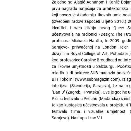
Zajedno sa Alagić Adnanom i Kanlić Bojan
prvu nagradu natječaja za arhitektonsko i
koji povezuje Akademiju likovnih umjetnost
(izvedbeni radovi započeti u ljeto 2010.) 20
identitet i web dizajn prvog Queer Sa
učestvovala na radionici «Design: The Fut
profesora Michaela Hardta, te 2009. godine
Sarajevo» prihvaćenoj na London Helen 
dizajn na Royal College of Art. Pohađala
kod profesorice Caroline Broadhead na Inter
za likovne umjetnosti u Salzburgu. Poče
mladih ljudi pokreće SUB magazin posvećen
BiH i okolini (www.submagazin.com). Izlag
interijera (Skenderija, Sarajevo), te na reg
"Dan D" (Zagreb, Hrvatska). Ove je godine 
Picnic festivalu u Pečuhu (Mađarska) s insta
te kao kustosica učestvovala u projektu 4 
festivalu filma i vizualne umjetnosti (
Sarajevo). Nastupa i kao VJ