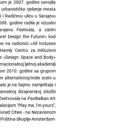
om je 2007. godine osvojila
 urbanističko rješenje mosta
i i Radićevu ulicu u Sarajevu
08. godine radila je vizualni
rajevo Festivala, a zatim
ure! Design the Future!» kod
 na radionici «All Inclusive
Hamly Centru za Inkluzivni
 je «Design: Space and Body»
nacionalnoj ljetnoj akademiji
tkom 2010. godine sa grupom
 alternativnoj/indie sceni u
ala je na Sajmu namještaja i
ionalnoj dizajnerskoj izložbi
učestvovala na PanBalkan Art
lacijom "Play me, I'm yours",
Tuned Cities - na Nezavisnom
Priština-Skoplje-Amsterdam-