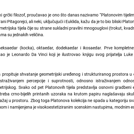
ki grčki filozof, proučavao je ono što danas nazivamo “Platonovim tijeli
ni Pitagorejci, ali neki, uključujući i Euklida, kažu da je to bio bliski Platon
etrijska tijela čije su strane sukladni pravilni mnogouglovi (trokut, kvadra
ama su jednakih veličina.
 heksaedar (kocka), oktaedar, dodekaedar i ikosaedar. Prve kompletne 
 dao je Leonardo Da Vinci koji je ilustrovao knjigu svog prijatelja Luke
a propituje shvatanje geometrijski uređenog i strukturiranog prostora 
i istraživanjem percepcije i suprotnosti, odnosno istraživanjem odn
etrijskog. Svako od pet Platonovih tijela predstavlja osnovni gradbeni
treba crno-bijelih printanih uzoraka na krutom papiru naglašavaju sku
izražaj u prostoru. Zbog toga Platonova kolekcija ne spada u kategoriju 
om i namijenjena je visokoestetiziranim scenskim nastupima, modnim ed