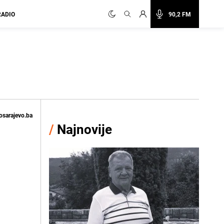
RADIO
90,2 FM
osarajevo.ba
/
Najnovije