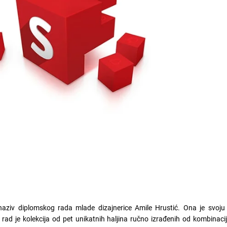
e naziv diplomskog rada mlade dizajnerice Amile Hrustić. Ona je svoju 
rad je kolekcija od pet unikatnih haljina ručno izrađenih od kombinacije