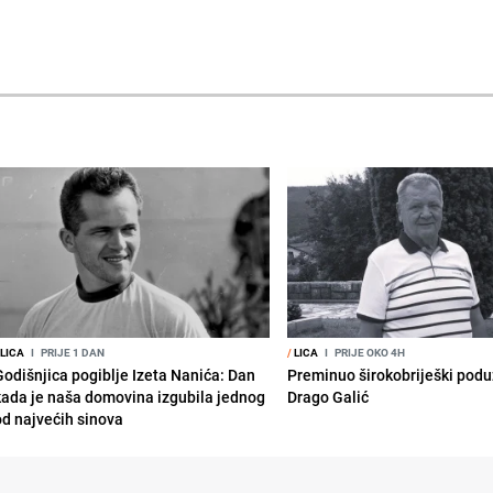
LICA
I
PRIJE 1 DAN
/
LICA
I
PRIJE OKO 4H
Godišnjica pogiblje Izeta Nanića: Dan
Preminuo širokobriješki podu
kada je naša domovina izgubila jednog
Drago Galić
od najvećih sinova