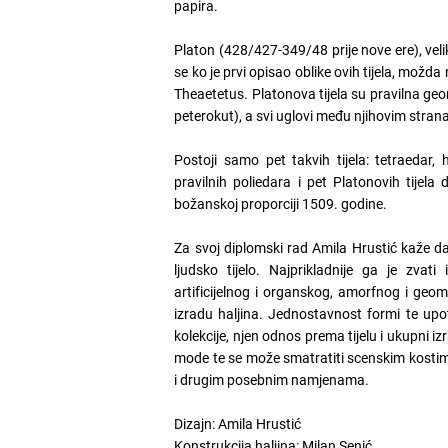
papira.
Platon (428/427-349/48 prije nove ere), veli
se ko je prvi opisao oblike ovih tijela, možda ra
Theaetetus. Platonova tijela su pravilna geom
peterokut), a svi uglovi među njihovim stran
Postoji samo pet takvih tijela: tetraedar,
pravilnih poliedara i pet Platonovih tijela
božanskoj proporciji 1509. godine.
Za svoj diplomski rad Amila Hrustić kaže d
ljudsko tijelo. Najprikladnije ga je zvat
artificijelnog i organskog, amorfnog i geom
izradu haljina. Jednostavnost formi te upo
kolekcije, njen odnos prema tijelu i ukupni 
mode te se može smatratiti scenskim kostim
i drugim posebnim namjenama.
Dizajn: Amila Hrustić
Konstrukcija haljina: Milan Senić