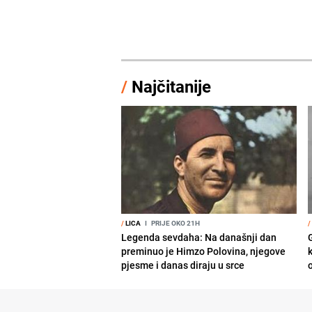
/
Najčitanije
/
LICA
I
PRIJE OKO 21H
/
Legenda sevdaha: Na današnji dan
preminuo je Himzo Polovina, njegove
pjesme i danas diraju u srce