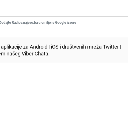
Dodajte Radiosarajevo.ba u omiljene Google izvore
aplikacije za
Android
|
iOS
i društvenih mreža
Twitter
|
utem našeg
Viber
Chata.