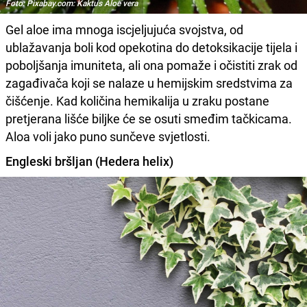
Foto: Pixabay.com: Kaktus Aloe vera
Gel aloe ima mnoga iscjeljujuća svojstva, od
ublažavanja boli kod opekotina do detoksikacije tijela i
poboljšanja imuniteta, ali ona pomaže i očistiti zrak od
zagađivača koji se nalaze u hemijskim sredstvima za
čišćenje. Kad količina hemikalija u zraku postane
pretjerana lišće biljke će se osuti smeđim tačkicama.
Aloa voli jako puno sunčeve svjetlosti.
Engleski bršljan (Hedera helix)