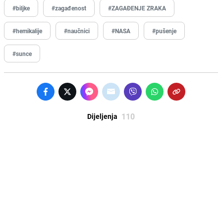
#biljke
#zagađenost
#ZAGAĐENJE ZRAKA
#hemikalije
#naučnici
#NASA
#pušenje
#sunce
110
Dijeljenja