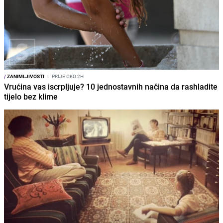
/
ZANIMLJIVOSTI
I
PRIJE OKO 2H
Vrućina vas iscrpljuje? 10 jednostavnih načina da rashladite
tijelo bez klime