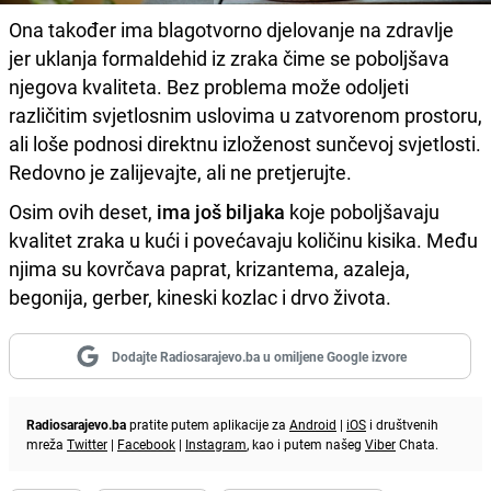
Ona također ima blagotvorno djelovanje na zdravlje
jer uklanja formaldehid iz zraka čime se poboljšava
njegova kvaliteta. Bez problema može odoljeti
različitim svjetlosnim uslovima u zatvorenom prostoru,
ali loše podnosi direktnu izloženost sunčevoj svjetlosti.
Redovno je zalijevajte, ali ne pretjerujte.
Osim ovih deset,
ima još biljaka
koje poboljšavaju
kvalitet zraka u kući i povećavaju količinu kisika. Među
njima su kovrčava paprat, krizantema, azaleja,
begonija, gerber, kineski kozlac i drvo života.
Dodajte Radiosarajevo.ba u omiljene Google izvore
Radiosarajevo.ba
pratite putem aplikacije za
Android
|
iOS
i društvenih
mreža
Twitter
|
Facebook
|
Instagram
, kao i putem našeg
Viber
Chata.