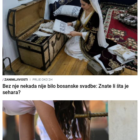
/
ZANIMLJIVOSTI
I
PRIJE OKO 2H
Bez nje nekada nije bilo bosanske svadbe: Znate li šta je
sehara?