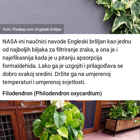
Foto: Pixabay.com: Engleski bršljan
NASA-ini naučnici navode Engleski bršljan kao jednu
od najboljih biljaka za filtriranje zraka, a ona je i
najefikasnija kada je u pitanju apsorpcija
formaldehida. Lako ga je uzgojiti i prilagođava se
dobro svakoj sredini. Držite ga na umjerenoj
temperaturi i umjerenoj svjetlosti.
Filodendron (Philodendron oxycardium)