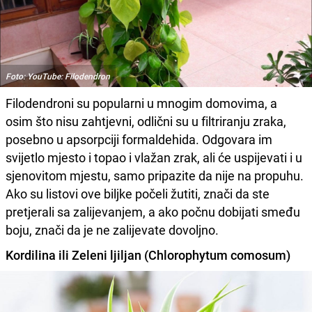
Foto: YouTube: Filodendron
Filodendroni su popularni u mnogim domovima, a
osim što nisu zahtjevni, odlični su u filtriranju zraka,
posebno u apsorpciji formaldehida. Odgovara im
svijetlo mjesto i topao i vlažan zrak, ali će uspijevati i u
sjenovitom mjestu, samo pripazite da nije na propuhu.
Ako su listovi ove biljke počeli žutiti, znači da ste
pretjerali sa zalijevanjem, a ako počnu dobijati smeđu
boju, znači da je ne zalijevate dovoljno.
Kordilina ili Zeleni ljiljan (Chlorophytum comosum)