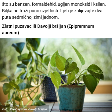
što su benzen, formaldehid, ugljen monoksid i ksilen.
Biljka ne traži puno svjetlosti. Ljeti je zalijevajte dva
puta sedmično, zimi jednom.
Zlatni puzavac ili Đavolji bršljan (Epipremnum
aureum)
Foto: Pixabay.com: Đavolji bršljan