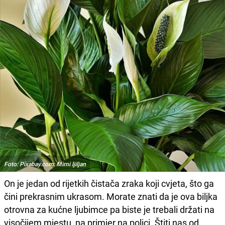
Foto: Pixabay.com: Mirni ljiljan
On je jedan od rijetkih čistača zraka koji cvjeta, što ga
čini prekrasnim ukrasom. Morate znati da je ova biljka
otrovna za kućne ljubimce pa biste je trebali držati na
visočijem mjestu, na primjer na polici. Štiti nas od