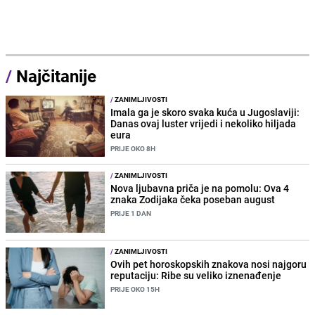
/
Najčitanije
/
ZANIMLJIVOSTI
Imala ga je skoro svaka kuća u Jugoslaviji:
Danas ovaj luster vrijedi i nekoliko hiljada
eura
PRIJE OKO 8H
/
ZANIMLJIVOSTI
Nova ljubavna priča je na pomolu: Ova 4
znaka Zodijaka čeka poseban august
PRIJE 1 DAN
/
ZANIMLJIVOSTI
Ovih pet horoskopskih znakova nosi najgoru
reputaciju: Ribe su veliko iznenađenje
PRIJE OKO 15H