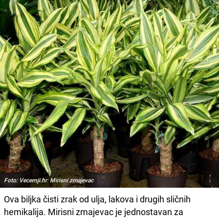
Foto: Vecernji.hr: Mirisni zmajevac
Ova biljka čisti zrak od ulja, lakova i drugih sličnih
hemikalija. Mirisni zmajevac je jednostavan za