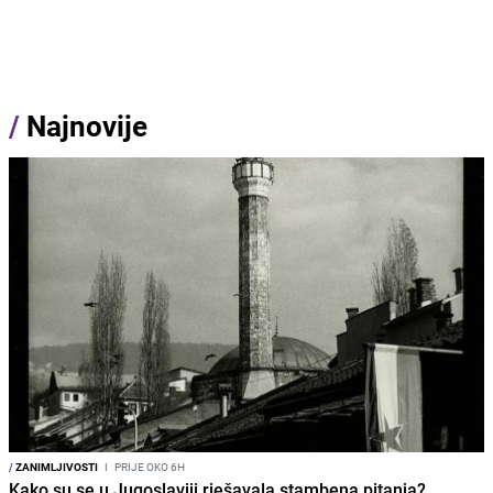
/
Najnovije
/
ZANIMLJIVOSTI
I
PRIJE OKO 6H
Kako su se u Jugoslaviji rješavala stambena pitanja?