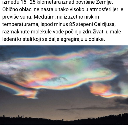
između 15 i 25 kilometara iznad površine Zemlje.
Obično oblaci ne nastaju tako visoko u atmosferi jer je
previše suha. Međutim, na izuzetno niskim
temperaturama, ispod minus 85 stepeni Celzijusa,
razmaknute molekule vode počinju združivati u male
ledeni kristali koji se dalje agregiraju u oblake.