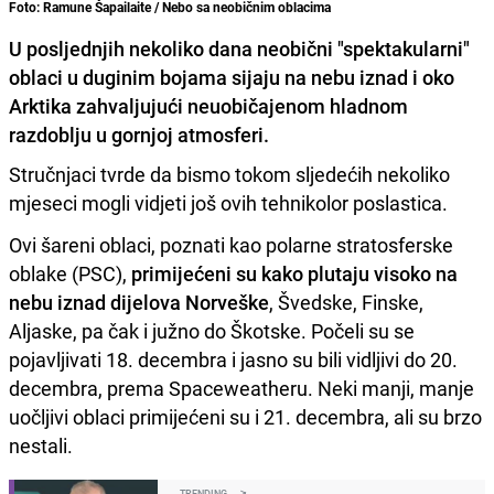
Foto: Ramune Šapailaite / Nebo sa neobičnim oblacima
U posljednjih nekoliko dana neobični "spektakularni"
oblaci u duginim bojama sijaju na nebu iznad i oko
Arktika zahvaljujući neuobičajenom hladnom
razdoblju u gornjoj atmosferi.
Stručnjaci tvrde da bismo tokom sljedećih nekoliko
mjeseci mogli vidjeti još ovih tehnikolor poslastica.
Ovi šareni oblaci, poznati kao polarne stratosferske
oblake (PSC),
primijećeni su kako plutaju visoko na
nebu iznad dijelova Norveške
, Švedske, Finske,
Aljaske, pa čak i južno do Škotske. Počeli su se
pojavljivati 18. decembra i jasno su bili vidljivi do 20.
decembra, prema Spaceweatheru. Neki manji, manje
uočljivi oblaci primijećeni su i 21. decembra, ali su brzo
nestali.
TRENDING