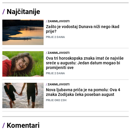
/
Najčitanije
/
ZANIMLJIVOSTI
Zašto je vodostaj Dunava niži nego ikad
prije?
PRIJE 2 DANA
/
ZANIMLJIVOSTI
Ova tri horoskopska znaka imat će najviše
sreće u augustu: Jedan datum mogao bi
promijeniti sve
PRIJE 2 DANA
/
ZANIMLJIVOSTI
Nova ljubavna priča je na pomolu: Ova 4
znaka Zodijaka čeka poseban august
PRIJE OKO 23H
/
Komentari