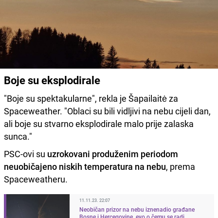
Boje su eksplodirale
"Boje su spektakularne", rekla je Šapailaitė za
Spaceweather. "Oblaci su bili vidljivi na nebu cijeli dan,
ali boje su stvarno eksplodirale malo prije zalaska
sunca."
PSC-ovi su
uzrokovani produženim periodom
neuobičajeno niskih temperatura na nebu
, prema
Spaceweatheru.
11.11.23. 22:07
Neobičan prizor na nebu iznenadio građane
Bosne i Hercegovine, evo o čemu se radi