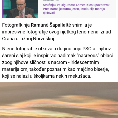
Stručnjak za sigurnost Ahmed Kico upozorava:
Pred nama je burna jesen, institucije moraju
djelovati
Fotografkinja
Ramunė Šapailaitė
snimila je
impresivne fotografije ovog rijetkog fenomena iznad
Grana u južnoj Norveškoj.
Njene fotografije otkrivaju duginu boju PSC-a i njihov
šareni sjaj koji je inspirirao nadimak "nacreous" oblaci
zbog njihove sličnosti s nacrom - iridescentnim
materijalom, također poznatim kao majčino biserje,
koji se nalazi u školjkama nekih mekušaca.