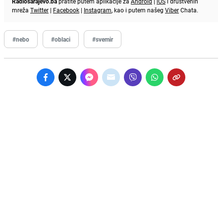
Radiosarajevo.ba
pratite putem aplikacije za
Android
|
iOS
i društvenih
mreža
Twitter
|
Facebook
|
Instagram
, kao i putem našeg
Viber
Chata.
#nebo
#oblaci
#svemir