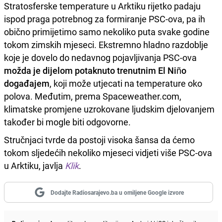
Stratosferske temperature u Arktiku rijetko padaju
ispod praga potrebnog za formiranje PSC-ova, pa ih
obično primijetimo samo nekoliko puta svake godine
tokom zimskih mjeseci. Ekstremno hladno razdoblje
koje je dovelo do nedavnog pojavljivanja PSC-ova
možda je dijelom potaknuto trenutnim El Niño
događajem
, koji može utjecati na temperature oko
polova. Međutim, prema Spaceweather.com,
klimatske promjene uzrokovane ljudskim djelovanjem
također bi mogle biti odgovorne.
Stručnjaci tvrde da postoji visoka šansa da ćemo
tokom sljedećih nekoliko mjeseci vidjeti više PSC-ova
u Arktiku, javlja
Klik
.
Dodajte Radiosarajevo.ba u omiljene Google izvore