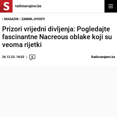
Otvor
/
MAGAZIN
/
ZANIMLJIVOSTI
Prizori vrijedni divljenja: Pogledajte
fascinantne Nacreous oblake koji su
veoma rijetki
26.12.23. 18:03
Radiosarajevo.ba
0