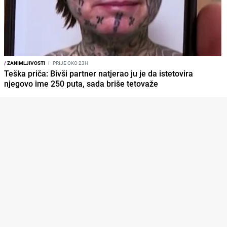
/
ZANIMLJIVOSTI
I
PRIJE OKO 23H
Teška priča: Bivši partner natjerao ju je da istetovira
njegovo ime 250 puta, sada briše tetovaže