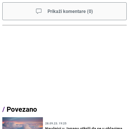
Prikaži komentare
(
0
)
/
Povezano
28.09.23. 19:25
Naučnici u Japanu otkrili da se u oblacima