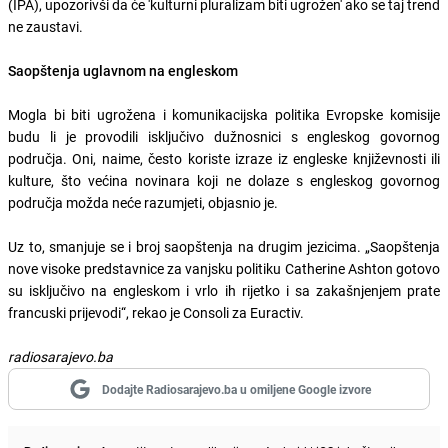
(IPA), upozorivši da će 'kulturni pluralizam biti ugrožen' ako se taj trend
ne zaustavi.
Saopštenja uglavnom na engleskom
Mogla bi biti ugrožena i komunikacijska politika Evropske komisije
budu li je provodili isključivo dužnosnici s engleskog govornog
područja. Oni, naime, često koriste izraze iz engleske književnosti ili
kulture, što većina novinara koji ne dolaze s engleskog govornog
područja možda neće razumjeti, objasnio je.
Uz to, smanjuje se i broj saopštenja na drugim jezicima. „Saopštenja
nove visoke predstavnice za vanjsku politiku Catherine Ashton gotovo
su isključivo na engleskom i vrlo ih rijetko i sa zakašnjenjem prate
francuski prijevodi“, rekao je Consoli za Euractiv.
radiosarajevo.ba
Dodajte Radiosarajevo.ba u omiljene Google izvore