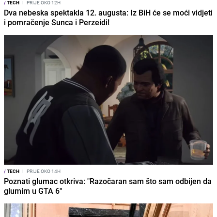
/
TECH
I
PRIJE OKO 12H
Dva nebeska spektakla 12. augusta: Iz BiH će se moći vidjeti
i pomračenje Sunca i Perzeidi!
/
TECH
I
PRIJE OKO 14H
Poznati glumac otkriva: "Razočaran sam što sam odbijen da
glumim u GTA 6"