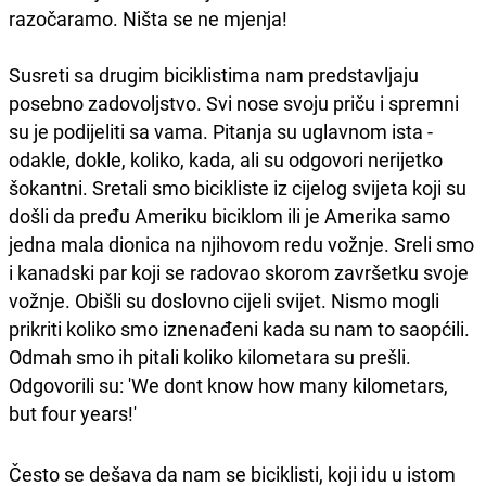
razočaramo. Ništa se ne mjenja!
Susreti sa drugim biciklistima nam predstavljaju
posebno zadovoljstvo. Svi nose svoju priču i spremni
su je podijeliti sa vama. Pitanja su uglavnom ista -
odakle, dokle, koliko, kada, ali su odgovori nerijetko
šokantni. Sretali smo bicikliste iz cijelog svijeta koji su
došli da pređu Ameriku biciklom ili je Amerika samo
jedna mala dionica na njihovom redu vožnje. Sreli smo
i kanadski par koji se radovao skorom završetku svoje
vožnje. Obišli su doslovno cijeli svijet. Nismo mogli
prikriti koliko smo iznenađeni kada su nam to saopćili.
Odmah smo ih pitali koliko kilometara su prešli.
Odgovorili su: 'We dont know how many kilometars,
but four years!'
Često se dešava da nam se biciklisti, koji idu u istom