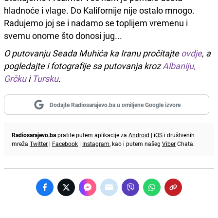
hladnoće i vlage. Do Kalifornije nije ostalo mnogo.
Radujemo joj se i nadamo se toplijem vremenu i
svemu onome što donosi jug...
O putovanju Seada Muhića ka Iranu pročitajte
ovdje
, a
pogledajte i fotografije sa putovanja kroz
Albaniju,
Grčku
i
Tursku
.
Dodajte Radiosarajevo.ba u omiljene Google izvore
Radiosarajevo.ba
pratite putem aplikacije za
Android
|
iOS
i društvenih
mreža
Twitter
|
Facebook
|
Instagram
, kao i putem našeg
Viber
Chata.