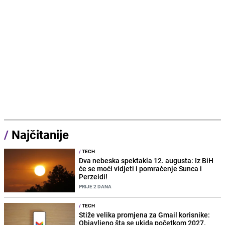
/
Najčitanije
/
TECH
Dva nebeska spektakla 12. augusta: Iz BiH
će se moći vidjeti i pomračenje Sunca i
Perzeidi!
PRIJE 2 DANA
/
TECH
Stiže velika promjena za Gmail korisnike:
Objavljeno šta se ukida početkom 2027.