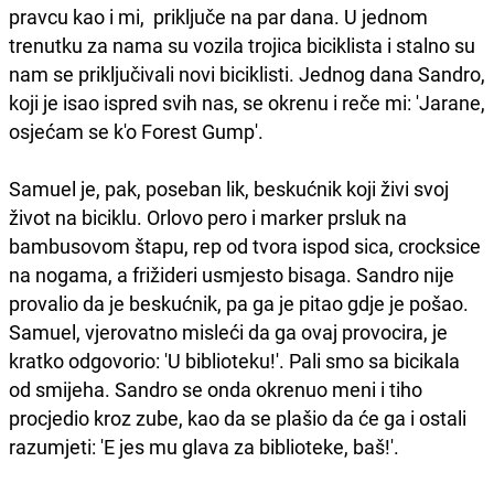
pravcu kao i mi, priključe na par dana. U jednom
trenutku za nama su vozila trojica biciklista i stalno su
nam se priključivali novi biciklisti. Jednog dana Sandro,
koji je isao ispred svih nas, se okrenu i reče mi: 'Jarane,
osjećam se k'o Forest Gump'.
Samuel je, pak, poseban lik, beskućnik koji živi svoj
život na biciklu. Orlovo pero i marker prsluk na
bambusovom štapu, rep od tvora ispod sica, crocksice
na nogama, a frižideri usmjesto bisaga. Sandro nije
provalio da je beskućnik, pa ga je pitao gdje je pošao.
Samuel, vjerovatno misleći da ga ovaj provocira, je
kratko odgovorio: 'U biblioteku!'. Pali smo sa bicikala
od smijeha. Sandro se onda okrenuo meni i tiho
procjedio kroz zube, kao da se plašio da će ga i ostali
razumjeti: 'E jes mu glava za biblioteke, baš!'.