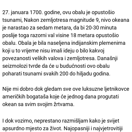
27. januara 1700. godine, ovu obalu je opustošio
tsunami, Nakon zemljotresa magnitude 9, nivo okeana
je narastao za sedam metara, da bi 20-30 minuta
poslije toga razorni val visine 18 metara opustošio
obalu. Obala je bila naseljena indijanskim plemenima
koji u to vrijeme nisu imali ideju o bilo kakvoj
povezanosti velikih valova i zemljotresa. Današnji
seizmolozi tvrde da će u budućnosti ovo obalu
poharati tsunami svakih 200 do hiljadu godina.
Nije mi dobro dok gledam sve ove luksuzne ljetnikovce
američkih bogataša koje će jednog dana progutati
okean sa svim svojim žrtvama.
I dok vozimo, neprestano razmišljam kako je svijet
apsurdno mjesto za život. Najopasniji i najvjetrovitiji