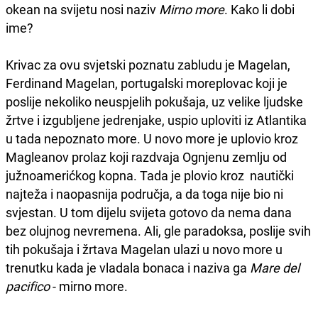
okean na svijetu nosi naziv
Mirno more
. Kako li dobi
ime?
Krivac za ovu svjetski poznatu zabludu je Magelan,
Ferdinand Magelan, portugalski moreplovac koji je
poslije nekoliko neuspjelih pokušaja, uz velike ljudske
žrtve i izgubljene jedrenjake, uspio uploviti iz Atlantika
u tada nepoznato more. U novo more je uplovio kroz
Magleanov prolaz koji razdvaja Ognjenu zemlju od
južnoamerićkog kopna. Tada je plovio kroz nautički
najteža i naopasnija područja, a da toga nije bio ni
svjestan. U tom dijelu svijeta gotovo da nema dana
bez olujnog nevremena. Ali, gle paradoksa, poslije svih
tih pokušaja i žrtava Magelan ulazi u novo more u
trenutku kada je vladala bonaca i naziva ga
Mare del
pacifico
- mirno more.