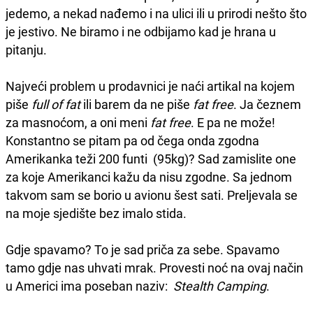
jedemo, a nekad nađemo i na ulici ili u prirodi nešto što
je jestivo. Ne biramo i ne odbijamo kad je hrana u
pitanju.
Najveći problem u prodavnici je naći artikal na kojem
piše
full of fat
ili barem da ne piše
fat free
. Ja čeznem
za masnoćom, a oni meni
fat free
. E pa ne može!
Konstantno se pitam pa od čega onda zgodna
Amerikanka teži 200 funti (95kg)? Sad zamislite one
za koje Amerikanci kažu da nisu zgodne. Sa jednom
takvom sam se borio u avionu šest sati. Preljevala se
na moje sjedište bez imalo stida.
Gdje spavamo? To je sad priča za sebe. Spavamo
tamo gdje nas uhvati mrak. Provesti noć na ovaj način
u Americi ima poseban naziv:
Stealth Camping
.