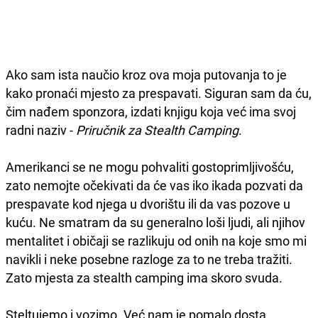
Ako sam ista naučio kroz ova moja putovanja to je
kako pronaći mjesto za prespavati. Siguran sam da ću,
čim nađem sponzora, izdati knjigu koja već ima svoj
radni naziv -
Priručnik za Stealth Camping
.
Amerikanci se ne mogu pohvaliti gostoprimljivošću,
zato nemojte očekivati da će vas iko ikada pozvati da
prespavate kod njega u dvorištu ili da vas pozove u
kuću. Ne smatram da su generalno loši ljudi, ali njihov
mentalitet i običaji se razlikuju od onih na koje smo mi
navikli i neke posebne razloge za to ne treba tražiti.
Zato mjesta za stealth camping ima skoro svuda.
Steltujemo i vozimo. Već nam je pomalo dosta