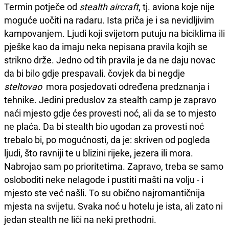
Termin potječe od
stealth aircraft
, tj. aviona koje nije
moguće uočiti na radaru. Ista priča je i sa nevidljivim
kampovanjem. Ljudi koji svijetom putuju na biciklima ili
pješke kao da imaju neka nepisana pravila kojih se
strikno drže. Jedno od tih pravila je da ne daju novac
da bi bilo gdje prespavali. čovjek da bi negdje
steltovao
mora posjedovati određena predznanja i
tehnike. Jedini preduslov za stealth camp je zapravo
naći mjesto gdje ćes provesti noć, ali da se to mjesto
ne plaća. Da bi stealth bio ugodan za provesti noć
trebalo bi, po mogućnosti, da je: skriven od pogleda
ljudi, što ravniji te u blizini rijeke, jezera ili mora.
Nabrojao sam po prioritetima. Zapravo, treba se samo
osloboditi neke nelagode i pustiti mašti na volju - i
mjesto ste već našli. To su obično najromantičnija
mjesta na svijetu. Svaka noć u hotelu je ista, ali zato ni
jedan stealth ne liči na neki prethodni.