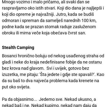
Mnogo vozimo i malo pričamo, ali svaki dan se
raspravljamo oko istih stvari. Koji dio dana je najljepši i
koji dio opreme je najvažniji. Jutro, kada se budiš
odmoran i spreman da samelješ narednih 100 km,
podne kada se prazan stomak raduje zasluženom
obroku ili mirna veče koja obećava čvrst san.
Stealth Camping
Bosanci hronično boluju od nekog usađenog straha od
gladi i neke do kraja nedefinisane fobije da ne ostanu
bez krova nad glavom. Svi i uvijek, gotovo bez
izuzetka, me pitaju: 'Šta jedete i gdje ste spavali?'. Kao
da su baš to dva najveća problema kada krenete na
put oko svijeta.
Pa da objasnimo... Jedemo sve. Nekad ukusno, a
nekad baš i ne. Nekad kupimo, nekad nam daju da