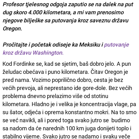
Profesor tjelesnog odgoja zaputio se na dalek na put
dug skoro 4.000 kilometara, a mi vam prenosimo
njegove bilješke sa putovanja kroz saveznu državu
Oregon.
Pročitajte i početak odiseje ka Meksiku i
putovanje
kroz državu Washington
.
Kod Fordinke se, kad se sjetim, baš dobro jelo. A pun
želudac obećava i puno kilometara. Čitav Oregon je
pred nama. Vozimo poprilično dobro, cesta je bez
većih prevoja, ali neprestano ide gore-dole. Bez većih
problema dnevno prelazimo više od stotinu
kilometara. Hladno je i velika je koncentracija vlage, pa
su šator, odjeća i oprema konstantno mokri. Na to smo
se već navikli, ali i pored toga svako jutro se budimo
sa nadom da će narednih 100 km juga donijeti toplo i
stabilno vijeme. Svako jutro se nadamo i svaku veče