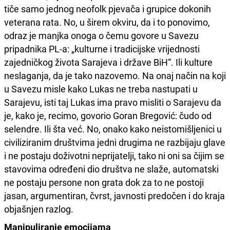
tiče samo jednog neofolk pjevača i grupice dokonih
veterana rata. No, u širem okviru, da i to ponovimo,
odraz je manjka onoga o čemu govore u Savezu
pripadnika PL-a: „kulturne i tradicijske vrijednosti
zajedničkog života Sarajeva i države BiH“. Ili kulture
neslaganja, da je tako nazovemo. Na onaj način na koji
u Savezu misle kako Lukas ne treba nastupati u
Sarajevu, isti taj Lukas ima pravo misliti o Sarajevu da
je, kako je, recimo, govorio Goran Bregović: čudo od
selendre. Ili šta već. No, onako kako neistomišljenici u
civiliziranim društvima jedni drugima ne razbijaju glave
i ne postaju doživotni neprijatelji, tako ni oni sa čijim se
stavovima određeni dio društva ne slaže, automatski
ne postaju persone non grata dok za to ne postoji
jasan, argumentiran, čvrst, javnosti predočen i do kraja
objašnjen razlog.
Manipuliranje emocijama