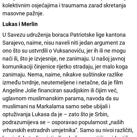
kolektivnim osjećajima i traumama zarad skretanja
masovne pažnje.
Lukas i Merlin
U Savezu udruženja boraca Patriotske lige kantona
Sarajevo, naime, nisu naveli niti jedan argument za
ono što su ustvrdili o Vuksanoviću, jer ih ili ne mogu
naći ili, što je izvjesnije, ne zanimaju. U našoj javnoj
komunikaciji činjenice rijetko stradaju, jer malo koga
zanimaju. Nema, naime, nikakve suštinske razlike
između tvrdnje, neutemeljene i netačne, da je film
Angeline Jolie financiran saudijskim ili čijim već,
uglavnom muslimanskim parama, navoda da su
muslimani na Markalama samo sebe ubijali i
optuživanja Lukasa da je – zato što je Srbin,
podrazumijeva se – osporavao popularnost „naših
vrhunskih estradnih umjetnika“. Samo su nivoi različiti,