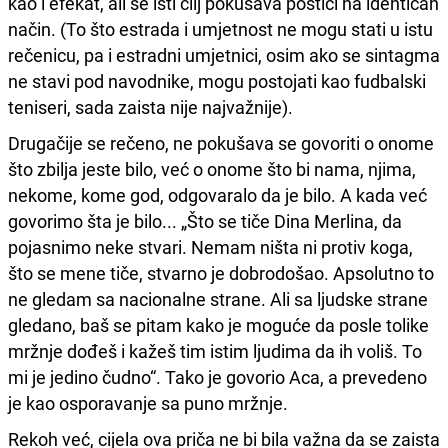
kao i efekat, ali se isti cilj pokušava postići na identičan
način. (To što estrada i umjetnost ne mogu stati u istu
rečenicu, pa i estradni umjetnici, osim ako se sintagma
ne stavi pod navodnike, mogu postojati kao fudbalski
teniseri, sada zaista nije najvažnije).
Drugačije se rečeno, ne pokušava se govoriti o onome
što zbilja jeste bilo, već o onome što bi nama, njima,
nekome, kome god, odgovaralo da je bilo. A kada već
govorimo šta je bilo... „Što se tiče Dina Merlina, da
pojasnimo neke stvari. Nemam ništa ni protiv koga,
što se mene tiče, stvarno je dobrodošao. Apsolutno to
ne gledam sa nacionalne strane. Ali sa ljudske strane
gledano, baš se pitam kako je moguće da posle tolike
mržnje dođeš i kažeš tim istim ljudima da ih voliš. To
mi je jedino čudno“. Tako je govorio Aca, a prevedeno
je kao osporavanje sa puno mržnje.
Rekoh već, cijela ova priča ne bi bila važna da se zaista