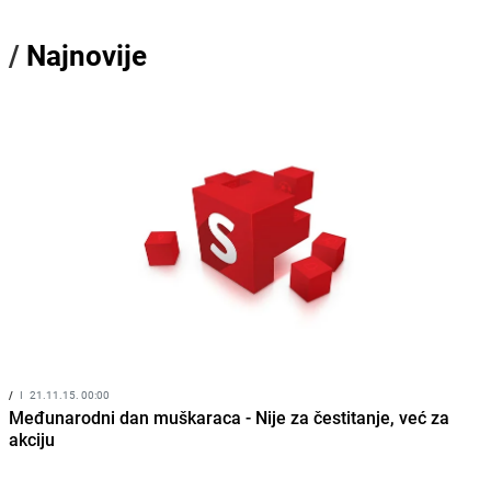
/
Najnovije
/
I
21.11.15. 00:00
Međunarodni dan muškaraca - Nije za čestitanje, već za
akciju