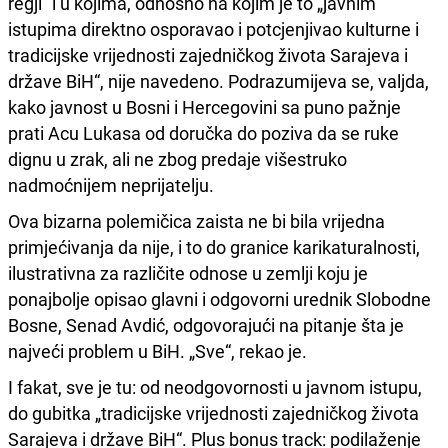
regji“ i u kojima, odnosno na kojim je to „javnim
istupima direktno osporavao i potcjenjivao kulturne i
tradicijske vrijednosti zajedničkog života Sarajeva i
države BiH“, nije navedeno. Podrazumijeva se, valjda,
kako javnost u Bosni i Hercegovini sa puno pažnje
prati Acu Lukasa od doručka do poziva da se ruke
dignu u zrak, ali ne zbog predaje višestruko
nadmoćnijem neprijatelju.
Ova bizarna polemičica zaista ne bi bila vrijedna
primjećivanja da nije, i to do granice karikaturalnosti,
ilustrativna za različite odnose u zemlji koju je
ponajbolje opisao glavni i odgovorni urednik Slobodne
Bosne, Senad Avdić, odgovorajući na pitanje šta je
najveći problem u BiH. „Sve“, rekao je.
I fakat, sve je tu: od neodgovornosti u javnom istupu,
do gubitka „tradicijske vrijednosti zajedničkog života
Sarajeva i države BiH“. Plus bonus track: podilaženje