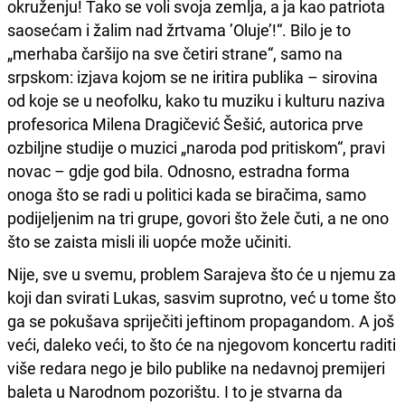
okruženju! Tako se voli svoja zemlja, a ja kao patriota
saosećam i žalim nad žrtvama ’Oluje’!“. Bilo je to
„merhaba čaršijo na sve četiri strane“, samo na
srpskom: izjava kojom se ne iritira publika – sirovina
od koje se u neofolku, kako tu muziku i kulturu naziva
profesorica Milena Dragičević Šešić, autorica prve
ozbiljne studije o muzici „naroda pod pritiskom“, pravi
novac – gdje god bila. Odnosno, estradna forma
onoga što se radi u politici kada se biračima, samo
podijeljenim na tri grupe, govori što žele čuti, a ne ono
što se zaista misli ili uopće može učiniti.
Nije, sve u svemu, problem Sarajeva što će u njemu za
koji dan svirati Lukas, sasvim suprotno, već u tome što
ga se pokušava spriječiti jeftinom propagandom. A još
veći, daleko veći, to što će na njegovom koncertu raditi
više redara nego je bilo publike na nedavnoj premijeri
baleta u Narodnom pozorištu. I to je stvarna da