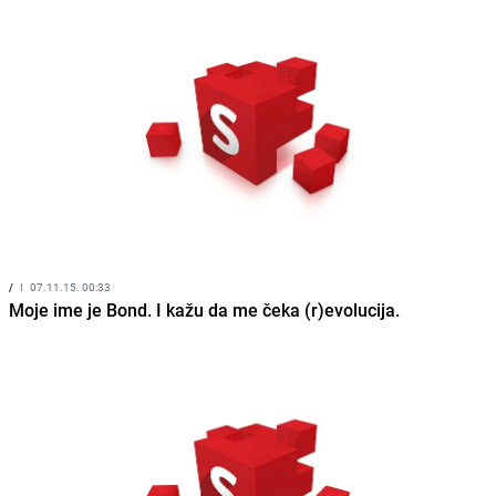
/
I
07.11.15. 00:33
Moje ime je Bond. I kažu da me čeka (r)evolucija.