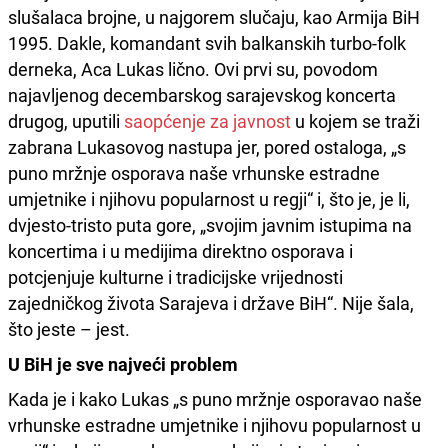
slušalaca brojne, u najgorem slučaju, kao Armija BiH
1995. Dakle, komandant svih balkanskih turbo-folk
derneka, Aca Lukas lično. Ovi prvi su, povodom
najavljenog decembarskog sarajevskog koncerta
drugog, uputili
saopćenje za javnost
u kojem se traži
zabrana Lukasovog nastupa jer, pored ostaloga, „s
puno mržnje osporava naše vrhunske estradne
umjetnike i njihovu popularnost u regji“ i, što je, je li,
dvjesto-tristo puta gore, „svojim javnim istupima na
koncertima i u medijima direktno osporava i
potcjenjuje kulturne i tradicijske vrijednosti
zajedničkog života Sarajeva i države BiH“. Nije šala,
što jeste – jest.
U BiH je sve najveći problem
Kada je i kako Lukas „s puno mržnje osporavao naše
vrhunske estradne umjetnike i njihovu popularnost u