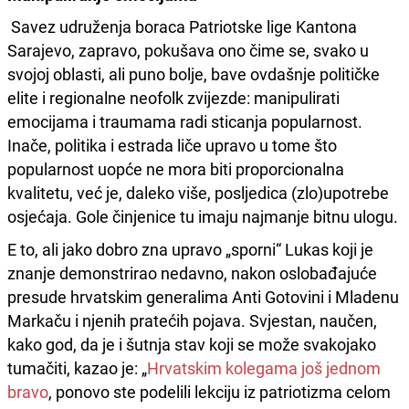
Savez udruženja boraca Patriotske lige Kantona
Sarajevo, zapravo, pokušava ono čime se, svako u
svojoj oblasti, ali puno bolje, bave ovdašnje političke
elite i regionalne neofolk zvijezde: manipulirati
emocijama i traumama radi sticanja popularnost.
Inače, politika i estrada liče upravo u tome što
popularnost uopće ne mora biti proporcionalna
kvalitetu, već je, daleko više, posljedica (zlo)upotrebe
osjećaja. Gole činjenice tu imaju najmanje bitnu ulogu.
E to, ali jako dobro zna upravo „sporni“ Lukas koji je
znanje demonstrirao nedavno, nakon oslobađajuće
presude hrvatskim generalima Anti Gotovini i Mladenu
Markaču i njenih pratećih pojava. Svjestan, naučen,
kako god, da je i šutnja stav koji se može svakojako
tumačiti, kazao je: „
Hrvatskim kolegama još jednom
bravo
, ponovo ste podelili lekciju iz patriotizma celom