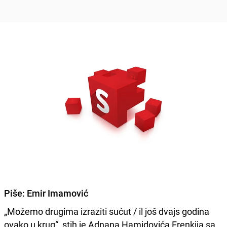
Piše:
Emir Imamović
„Možemo drugima izraziti sućut / il još dvajs godina
ovako u krug“, stih je Adnana Hamidovića Frenkija sa