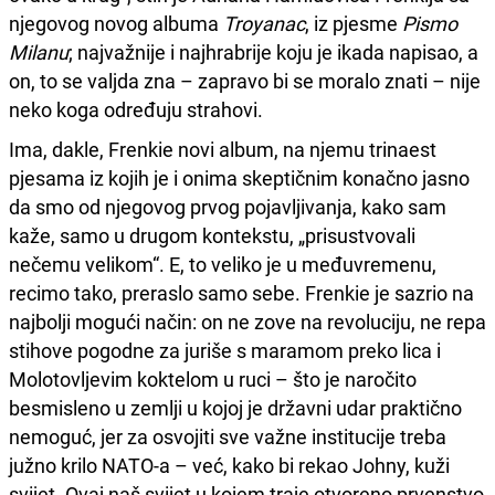
njegovog novog albuma
Troyanac
, iz pjesme
Pismo
Milanu
; najvažnije i najhrabrije koju je ikada napisao, a
on, to se valjda zna – zapravo bi se moralo znati – nije
neko koga određuju strahovi.
Ima, dakle, Frenkie novi album, na njemu trinaest
pjesama iz kojih je i onima skeptičnim konačno jasno
da smo od njegovog prvog pojavljivanja, kako sam
kaže, samo u drugom kontekstu, „prisustvovali
nečemu velikom“. E, to veliko je u međuvremenu,
recimo tako, preraslo samo sebe. Frenkie je sazrio na
najbolji mogući način: on ne zove na revoluciju, ne repa
stihove pogodne za juriše s maramom preko lica i
Molotovljevim koktelom u ruci – što je naročito
besmisleno u zemlji u kojoj je državni udar praktično
nemoguć, jer za osvojiti sve važne institucije treba
južno krilo NATO-a – već, kako bi rekao Johny, kuži
svijet. Ovaj naš svijet u kojem traje otvoreno prvenstvo