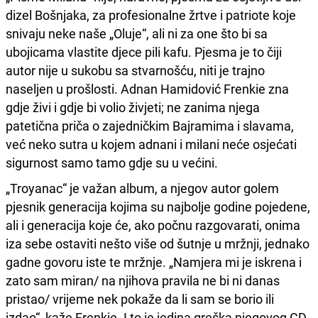
dizel Bošnjaka, za profesionalne žrtve i patriote koje
snivaju neke naše „Oluje“, ali ni za one što bi sa
ubojicama vlastite djece pili kafu. Pjesma je to čiji
autor nije u sukobu sa stvarnošću, niti je trajno
naseljen u prošlosti. Adnan Hamidović Frenkie zna
gdje živi i gdje bi volio živjeti; ne zanima njega
patetična priča o zajedničkim Bajramima i slavama,
već neko sutra u kojem adnani i milani neće osjećati
sigurnost samo tamo gdje su u većini.
„Troyanac“ je važan album, a njegov autor golem
pjesnik generacija kojima su najbolje godine pojedene,
ali i generacija koje će, ako počnu razgovarati, onima
iza sebe ostaviti nešto više od šutnje u mržnji, jednako
gadne govoru iste te mržnje. „Namjera mi je iskrena i
zato sam miran/ na njihova pravila ne bi ni danas
pristao/ vrijeme nek pokaže da li sam se borio ili
izdao“, kaže Frenkie. I to je jedina greška njegovog CD-