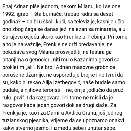
E taj Adnan piše jednom, nekom Milanu, koji se one
1992. igrao – šta bi, inače, trebao raditi sa deset
godina? – da bi u školi, kući, sa televizije, kasnije učio
ono zbog čega se danas ježi na ezan sa minareta, a u
Sarajevu osjeća skoro kao Frenkie u Trebinju. Pri tome,
a to je najvažnije, Frenkie ne drži predavanje, ne
pokušava svog Milana prosvijetliti, ne testira ga
pitanjima o genocidu, niti mu o Kazanima govori sa
prokletim „ali“. Ne broji Adnan masovne grobnice i
porušene džamije, ne uspoređuje brojke i ne tvrdi da
su, kako bi rekao Alija Izetbegović, naše budale samo
budale, a njihove teroristi – ne, on je „odlučio da pruži
ruku prvi“. I da razgovara. Pri tome ne misli da je
razgovor kada jedan govori dok se drugi slaže. Za
Frenkija je, kao i za Damira Avdića Grahu, još jednog
tuzlanskog pjesnika, vrijeme da se upoznamo onakvi
kakvi stvarno jesmo. I između sebe i unutar sebe.