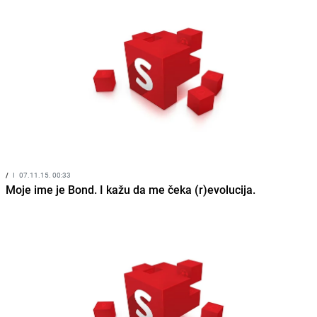
/
I
07.11.15. 00:33
Moje ime je Bond. I kažu da me čeka (r)evolucija.