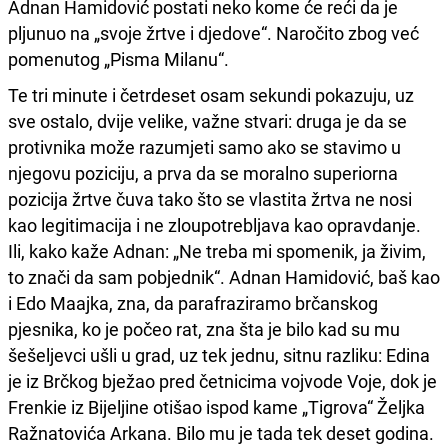
Adnan Hamidović postati neko kome će reći da je
pljunuo na „svoje žrtve i djedove“. Naročito zbog već
pomenutog „Pisma Milanu“.
Te tri minute i četrdeset osam sekundi pokazuju, uz
sve ostalo, dvije velike, važne stvari: druga je da se
protivnika može razumjeti samo ako se stavimo u
njegovu poziciju, a prva da se moralno superiorna
pozicija žrtve čuva tako što se vlastita žrtva ne nosi
kao legitimacija i ne zloupotrebljava kao opravdanje.
Ili, kako kaže Adnan: „Ne treba mi spomenik, ja živim,
to znači da sam pobjednik“. Adnan Hamidović, baš kao
i Edo Maajka, zna, da parafraziramo brčanskog
pjesnika, ko je počeo rat, zna šta je bilo kad su mu
šešeljevci ušli u grad, uz tek jednu, sitnu razliku: Edina
je iz Brčkog bježao pred četnicima vojvode Voje, dok je
Frenkie iz Bijeljine otišao ispod kame „Tigrova“ Željka
Ražnatovića Arkana. Bilo mu je tada tek deset godina.