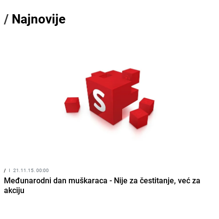
/
Najnovije
/
I
21.11.15. 00:00
Međunarodni dan muškaraca - Nije za čestitanje, već za
akciju