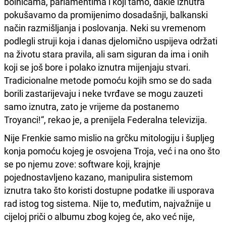
bolnicama, parlamentima i koji tamo, dakle iznutra
pokušavamo da promijenimo dosadašnji, balkanski
način razmišljanja i poslovanja. Neki su vremenom
podlegli struji koja i danas djelomično uspijeva održati
na životu stara pravila, ali sam siguran da ima i onih
koji se još bore i polako iznutra mijenjaju stvari.
Tradicionalne metode pomoću kojih smo se do sada
borili zastarijevaju i neke tvrđave se mogu zauzeti
samo iznutra, zato je vrijeme da postanemo
Troyanci!“, rekao je, a prenijela Federalna televizija.
Nije Frenkie samo mislio na grčku mitologiju i šupljeg
konja pomoću kojeg je osvojena Troja, već i na ono što
se po njemu zove: software koji, krajnje
pojednostavljeno kazano, manipulira sistemom
iznutra tako što koristi dostupne podatke ili usporava
rad istog tog sistema. Nije to, međutim, najvažnije u
cijeloj priči o albumu zbog kojeg će, ako već nije,