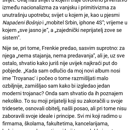
između nacionalizma za vanjsku i primitivizma za
unutrašnju upotrebu; svijet u kojem je, kao u pjesmi
Napaćeni Bošnjo
i „mobitel Srbin, iphone 4S“; vrijeme u
kojem „sve jasno je“, a „zajednički neprijatelj zove se
sistem“.
Nije se, pri tome, Frenkie predao, sasvim suprotno: za
njega „nema stajanja, nema predavanja“, ali je, uz sve
ostalo, shvatio kako juriš nije uvijek najkraći put do
pobjede. „Kada sam odlučio da moj novi album nosi
ime 'Troyanac' i počeo o tome razmišljati malo
ozbiljnije, zamišljao sam kako bi izgledao jedan
moderni trojanac? Onda sam shvatio da ih poznajem
nekoliko. To su moji prijatelji koji su zakoračili u svoje
tridesete, osnovali obitelj, našli posao, ali pri tome nisu
zaboravili svoje ideale i principe. Svi mi koji radimo u
firmama, školama, fakultetima, kancelarijama,