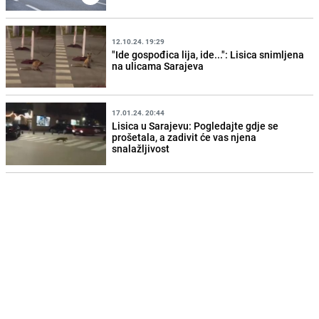
12.10.24. 19:29
"Ide gospođica lija, ide...": Lisica snimljena
na ulicama Sarajeva
17.01.24. 20:44
Lisica u Sarajevu: Pogledajte gdje se
prošetala, a zadivit će vas njena
snalažljivost