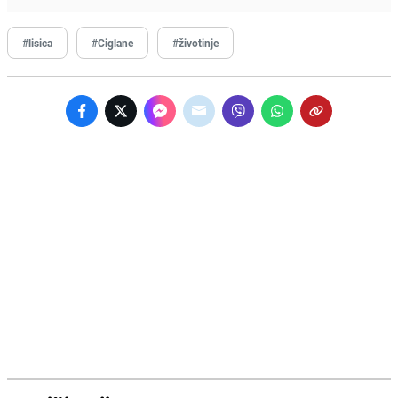
#lisica
#Ciglane
#životinje