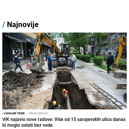
/
Najnovije
/
LOKALNE TEME
I
PRIJE OKO 3H
ViK najavio nove radove: Više od 15 sarajevskih ulica danas
bi moglo ostati bez vode