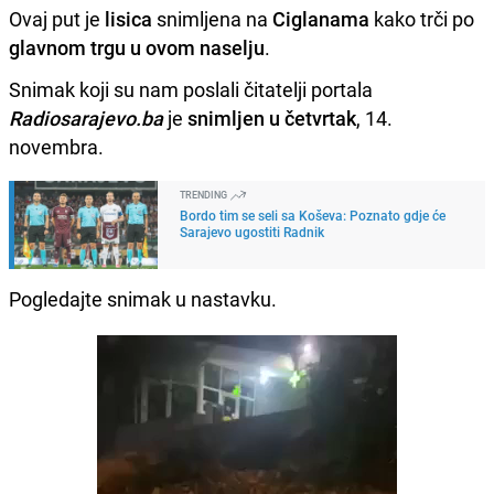
Ovaj put je
lisica
snimljena na
Ciglanama
kako trči po
glavnom trgu u ovom naselju
.
Snimak koji su nam poslali čitatelji portala
Radiosarajevo.ba
je
snimljen u četvrtak
, 14.
novembra.
TRENDING
Bordo tim se seli sa Koševa: Poznato gdje će
Sarajevo ugostiti Radnik
Pogledajte snimak u nastavku.