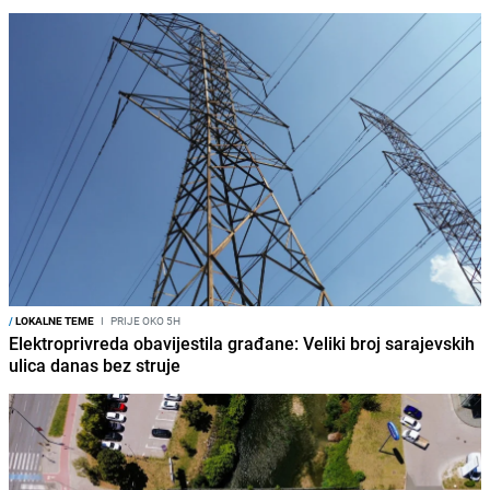
/
LOKALNE TEME
I
PRIJE OKO 5H
Elektroprivreda obavijestila građane: Veliki broj sarajevskih
ulica danas bez struje