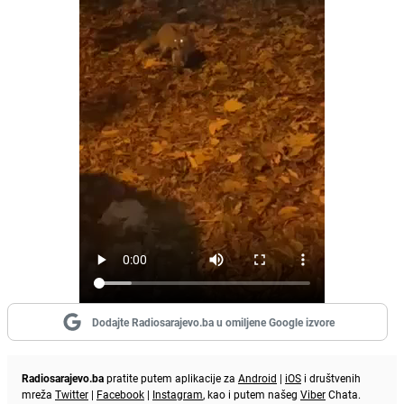
Dodajte Radiosarajevo.ba u omiljene Google izvore
Radiosarajevo.ba
pratite putem aplikacije za
Android
|
iOS
i društvenih
mreža
Twitter
|
Facebook
|
Instagram
, kao i putem našeg
Viber
Chata.