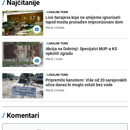
/
Najčitanije
/
LOKALNE TEME
Lice Sarajeva koje ne smijemo ignorisati:
Ispod mosta pronađen improvizovani dom
PRIJE 2 DANA
/
LOKALNE TEME
Akcija na Dobrinji: Specijalci MUP-a KS
opkolili zgradu
PRIJE 1 DAN
/
LOKALNE TEME
Pripremite kanistere: Više od 20 sarajevskih
ulica danas bi moglo ostati bez vode
PRIJE 2 DANA
/
Komentari