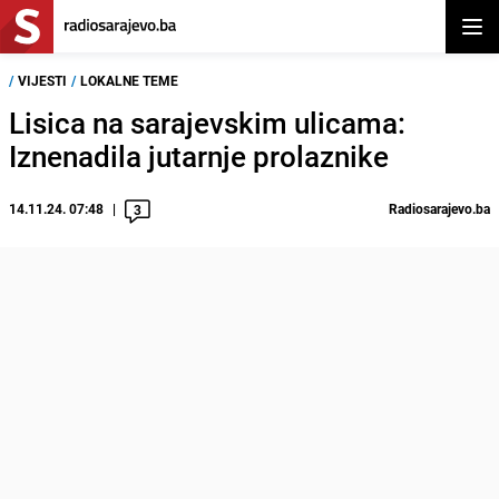
Otvor
/
VIJESTI
/
LOKALNE TEME
Lisica na sarajevskim ulicama:
Iznenadila jutarnje prolaznike
14.11.24. 07:48
Radiosarajevo.ba
3