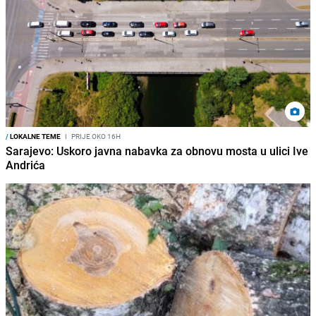
/
LOKALNE TEME
I
PRIJE OKO 16H
Sarajevo: Uskoro javna nabavka za obnovu mosta u ulici Ive
Andrića