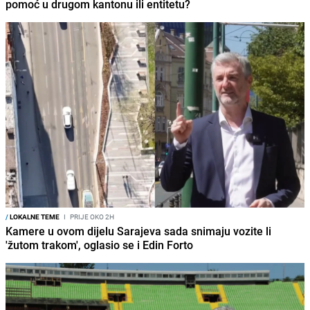
pomoć u drugom kantonu ili entitetu?
/
LOKALNE TEME
I
PRIJE OKO 2H
Kamere u ovom dijelu Sarajeva sada snimaju vozite li
'žutom trakom', oglasio se i Edin Forto