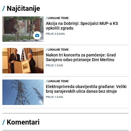
/
Najčitanije
/
LOKALNE TEME
Akcija na Dobrinji: Specijalci MUP-a KS
opkolili zgradu
PRIJE 3 DANA
/
LOKALNE TEME
Nakon tri koncerta za pamćenje: Grad
Sarajevo odao priznanje Dini Merlinu
PRIJE 1 DAN
/
LOKALNE TEME
Elektroprivreda obavijestila građane: Veliki
broj sarajevskih ulica danas bez struje
PRIJE 1 DAN
/
Komentari