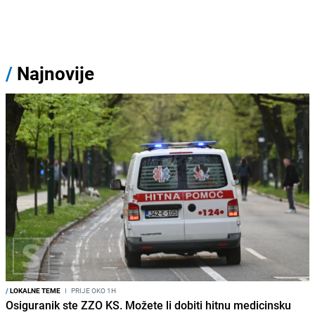
/
Najnovije
/
LOKALNE TEME
I
PRIJE OKO 1H
Osiguranik ste ZZO KS. Možete li dobiti hitnu medicinsku