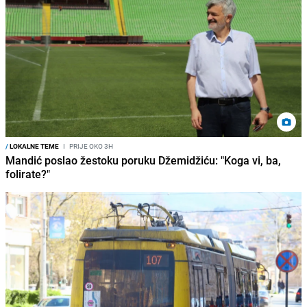
/
LOKALNE TEME
I
PRIJE OKO 3H
Mandić poslao žestoku poruku Džemidžiću: "Koga vi, ba,
folirate?"