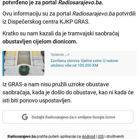
potvrđeno je za portal
Radiosarajevo.ba
.
Ovu informaciju su za portal
Radiosarajevo.ba
potvrdili
iz Dispečerskog centra KJKP GRAS.
Kratko su nam kazali da je tramvajski saobraćaj
obustavljen cijelom dionicom.
TRENDING
Završena obnova Vječne vatre: U radove
uloženo više od 105.000 KM
Iz GRAS-a nam nisu pružili uzroke obustave
saobraćaja, kada je došlo do obustave, kao ni kada će
isti biti ponovo uspostavljen.
Dodajte Radiosarajevo.ba u omiljene Google izvore
Radiosarajevo.ba
pratite putem aplikacije za
Android
|
iOS
i društvenih