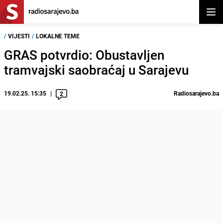
Otvor
/
VIJESTI
/
LOKALNE TEME
GRAS potvrdio: Obustavljen
tramvajski saobraćaj u Sarajevu
19.02.25. 15:35
Radiosarajevo.ba
2