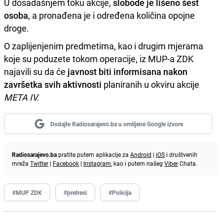
U dosadašnjem toku akcije,
slobode je lišeno šest
osoba
, a pronađena je i određena količina opojne
droge.
O zaplijenjenim predmetima, kao i drugim mjerama
koje su poduzete tokom operacije, iz MUP-a ZDK
najavili su da će
javnost biti informisana nakon
završetka svih aktivnosti
planiranih u okviru akcije
META IV.
Dodajte Radiosarajevo.ba u omiljene Google izvore
Radiosarajevo.ba
pratite putem aplikacije za
Android
|
iOS
i društvenih
mreža
Twitter
|
Facebook
|
Instagram
, kao i putem našeg
Viber
Chata.
#MUP ZDK
#pretresi
#Policija