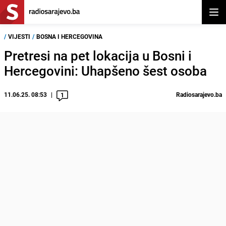
Otvor
/
VIJESTI
/
BOSNA I HERCEGOVINA
Pretresi na pet lokacija u Bosni i
Hercegovini: Uhapšeno šest osoba
11.06.25. 08:53
Radiosarajevo.ba
1