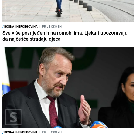
/
BOSNA I HERCEGOVINA
I
PRIJE OKO 8H
Sve više povrijeđenih na romobilima: Ljekari upozoravaju
da najčešće stradaju djeca
/
BOSNA I HERCEGOVINA
I
PRIJE OKO 9H