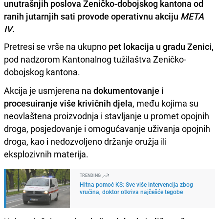
unutrašnjih poslova Zeničko-dobojskog kantona od
ranih jutarnjih sati provode operativnu akciju
META
IV
.
Pretresi se vrše na ukupno
pet lokacija u gradu Zenici
,
pod nadzorom Kantonalnog tužilaštva Zeničko-
dobojskog kantona.
Akcija je usmjerena na
dokumentovanje i
procesuiranje više krivičnih djela
, među kojima su
neovlaštena proizvodnja i stavljanje u promet opojnih
droga, posjedovanje i omogućavanje uživanja opojnih
droga, kao i nedozvoljeno držanje oružja ili
eksplozivnih materija.
TRENDING
Hitna pomoć KS: Sve više intervencija zbog
vrućina, doktor otkriva najčešće tegobe