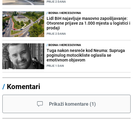
PRIJE 2 DANA
/
BOSNA I HERCEGOVINA
Lidl BiH najavljuje masovno zapošljavanje:
Otvorene prijave za 1.000 mjesta u logistici i
prodaji
PRIJE 2 DANA
/
BOSNA I HERCEGOVINA
Tuga nakon nesreće kod Neuma: Supruga
poginulog motocikliste oglasila se
emotivnom objavom
PRIJE 1 DAN
/
Komentari
Prikaži komentare
(
1
)