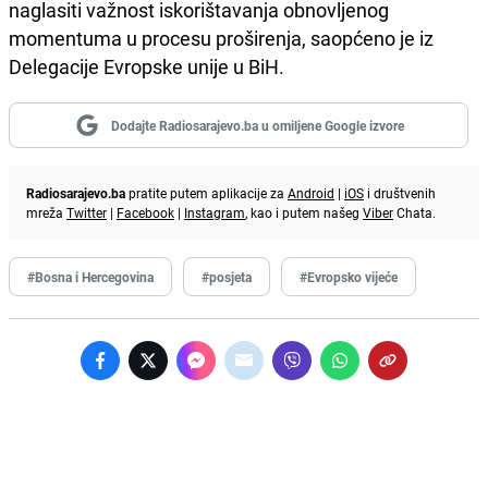
naglasiti važnost iskorištavanja obnovljenog
momentuma u procesu proširenja, saopćeno je iz
Delegacije Evropske unije u BiH.
Dodajte Radiosarajevo.ba u omiljene Google izvore
Radiosarajevo.ba
pratite putem aplikacije za
Android
|
iOS
i društvenih
mreža
Twitter
|
Facebook
|
Instagram
, kao i putem našeg
Viber
Chata.
#Bosna i Hercegovina
#posjeta
#Evropsko vijeće