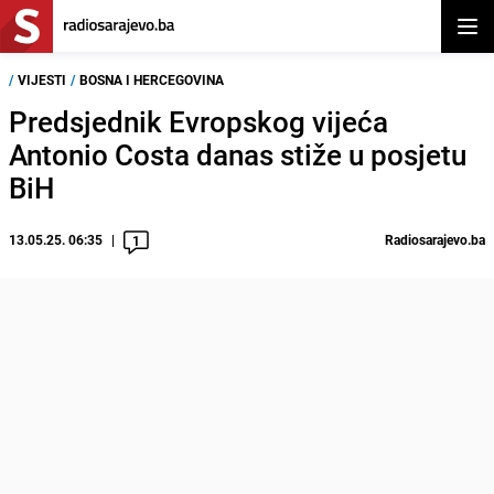
Otvor
/
VIJESTI
/
BOSNA I HERCEGOVINA
Predsjednik Evropskog vijeća
Antonio Costa danas stiže u posjetu
BiH
13.05.25. 06:35
Radiosarajevo.ba
1