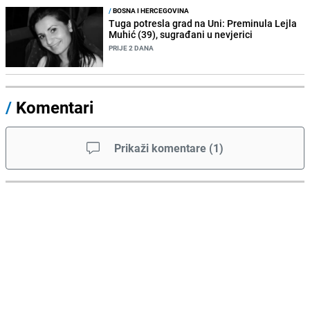
/
BOSNA I HERCEGOVINA
Tuga potresla grad na Uni: Preminula Lejla
Muhić (39), sugrađani u nevjerici
PRIJE 2 DANA
/
Komentari
Prikaži komentare
(
1
)