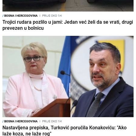
/
BOSNA I HERCEGOVINA
I
PRIJE OKO 1H
Trojici rudara pozlilo u jami: Jedan već želi da se vrati, drugi
prevezen u bolnicu
/
BOSNA I HERCEGOVINA
I
PRIJE OKO 1H
Nastavljena prepiska, Turković poručila Konakoviću: "Ako
laže koza, ne laže rog"