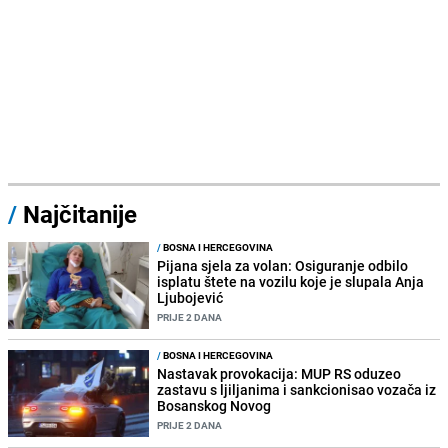
/
Najčitanije
/
BOSNA I HERCEGOVINA
Pijana sjela za volan: Osiguranje odbilo
isplatu štete na vozilu koje je slupala Anja
Ljubojević
PRIJE 2 DANA
/
BOSNA I HERCEGOVINA
Nastavak provokacija: MUP RS oduzeo
zastavu s ljiljanima i sankcionisao vozača iz
Bosanskog Novog
PRIJE 2 DANA