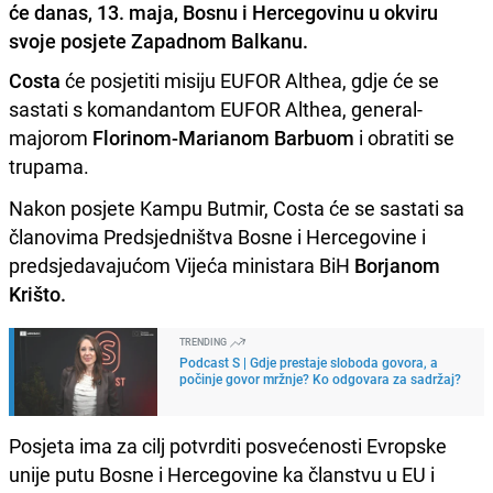
će danas, 13. maja, Bosnu i Hercegovinu u okviru
svoje posjete Zapadnom Balkanu.
Costa
će posjetiti misiju EUFOR Althea, gdje će se
sastati s komandantom EUFOR Althea, general-
majorom
Florinom-Marianom Barbuom
i obratiti se
trupama.
Nakon posjete Kampu Butmir, Costa će se sastati sa
članovima Predsjedništva Bosne i Hercegovine i
predsjedavajućom Vijeća ministara BiH
Borjanom
Krišto.
TRENDING
Podcast S | Gdje prestaje sloboda govora, a
počinje govor mržnje? Ko odgovara za sadržaj?
Posjeta ima za cilj potvrditi posvećenosti Evropske
unije putu Bosne i Hercegovine ka članstvu u EU i