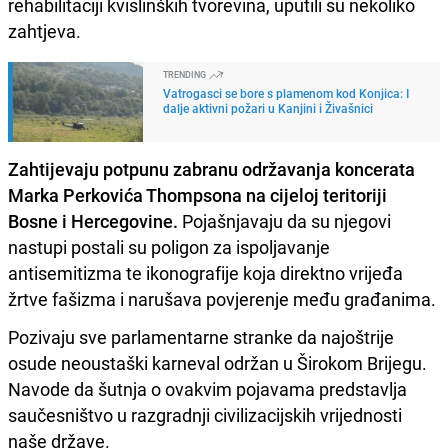
rehabilitaciji kvislinških tvorevina, uputili su nekoliko
zahtjeva.
TRENDING
Vatrogasci se bore s plamenom kod Konjica: I
dalje aktivni požari u Kanjini i Živašnici
Zahtijevaju potpunu zabranu održavanja koncerata
Marka Perkovića Thompsona na cijeloj teritoriji
Bosne i Hercegovine.
Pojašnjavaju da su njegovi
nastupi postali su poligon za ispoljavanje
antisemitizma te ikonografije koja direktno vrijeđa
žrtve fašizma i narušava povjerenje među građanima.
Pozivaju sve parlamentarne stranke da najoštrije
osude neoustaški karneval održan u Širokom Brijegu.
Navode da šutnja o ovakvim pojavama predstavlja
saučesništvo u razgradnji civilizacijskih vrijednosti
naše države.