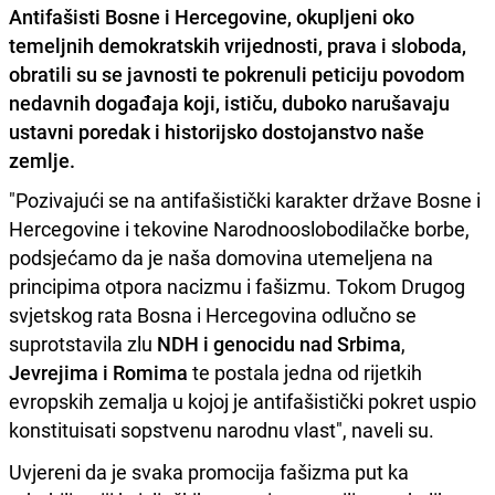
Antifašisti Bosne i Hercegovine, okupljeni oko
temeljnih demokratskih vrijednosti, prava i sloboda,
obratili su se javnosti te pokrenuli peticiju povodom
nedavnih događaja koji, ističu, duboko narušavaju
ustavni poredak i historijsko dostojanstvo naše
zemlje.
"Pozivajući se na antifašistički karakter države Bosne i
Hercegovine i tekovine Narodnooslobodilačke borbe,
podsjećamo da je naša domovina utemeljena na
principima otpora nacizmu i fašizmu. Tokom Drugog
svjetskog rata Bosna i Hercegovina odlučno se
suprotstavila zlu
NDH i genocidu nad Srbima
,
Jevrejima i Romima
te postala jedna od rijetkih
evropskih zemalja u kojoj je antifašistički pokret uspio
konstituisati sopstvenu narodnu vlast", naveli su.
Uvjereni da je svaka promocija fašizma put ka