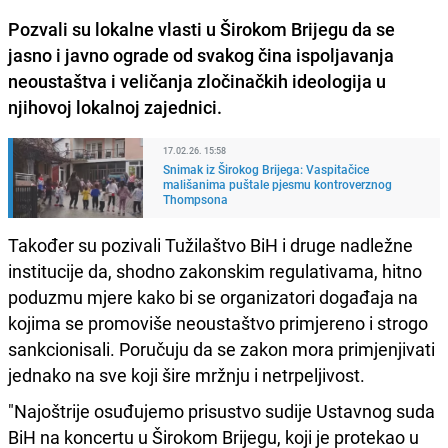
Pozvali su lokalne vlasti u Širokom Brijegu da se
jasno i javno ograde od svakog čina ispoljavanja
neoustaštva i veličanja zločinačkih ideologija u
njihovoj lokalnoj zajednici.
17.02.26. 15:58
Snimak iz Širokog Brijega: Vaspitačice
mališanima puštale pjesmu kontroverznog
Thompsona
Također su pozivali Tužilaštvo BiH i druge nadležne
institucije da, shodno zakonskim regulativama, hitno
poduzmu mjere kako bi se organizatori događaja na
kojima se promoviše neoustaštvo primjereno i strogo
sankcionisali. Poručuju da se zakon mora primjenjivati
jednako na sve koji šire mržnju i netrpeljivost.
"Najoštrije osuđujemo prisustvo sudije Ustavnog suda
BiH na koncertu u Širokom Brijegu, koji je protekao u