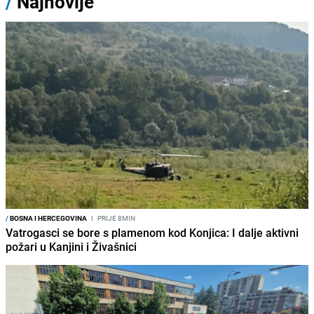
/
Najnovije
/
BOSNA I HERCEGOVINA
I
PRIJE 8MIN
Vatrogasci se bore s plamenom kod Konjica: I dalje aktivni
požari u Kanjini i Živašnici