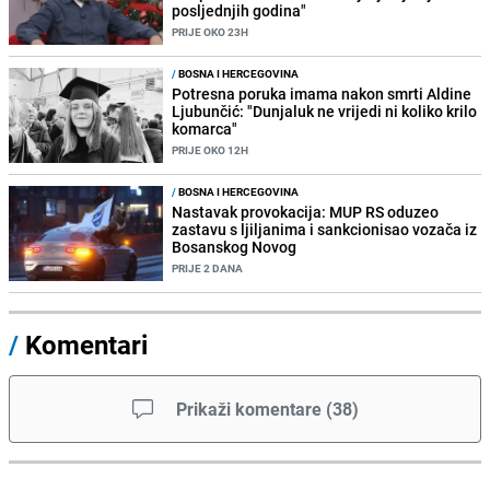
posljednjih godina"
PRIJE OKO 23H
/
BOSNA I HERCEGOVINA
Potresna poruka imama nakon smrti Aldine
Ljubunčić: "Dunjaluk ne vrijedi ni koliko krilo
komarca"
PRIJE OKO 12H
/
BOSNA I HERCEGOVINA
Nastavak provokacija: MUP RS oduzeo
zastavu s ljiljanima i sankcionisao vozača iz
Bosanskog Novog
PRIJE 2 DANA
/
Komentari
Prikaži komentare
(
38
)