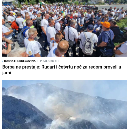
/
BOSNA I HERCEGOVINA
I
PRIJE OKO 1H
Borba ne prestaje: Rudari i četvrtu noć za redom proveli u
jami