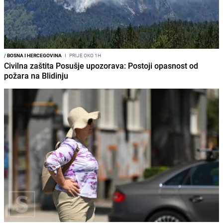
/
BOSNA I HERCEGOVINA
I
PRIJE OKO 1H
Civilna zaštita Posušje upozorava: Postoji opasnost od
požara na Blidinju