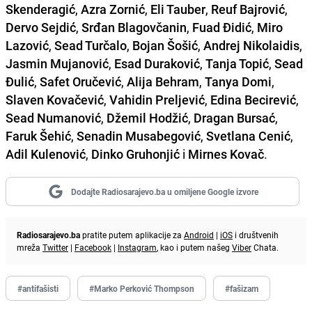
Skenderagić
,
Azra Zornić
,
Eli Tauber
,
Reuf Bajrović
,
Dervo Sejdić
,
Srđan Blagovčanin
,
Fuad Đidić
,
Miro
Lazović
,
Sead Turčalo
,
Bojan Šošić
,
Andrej Nikolaidis
,
Jasmin Mujanović
,
Esad Duraković
,
Tanja Topić
,
Sead
Đulić
,
Safet Oručević
,
Alija Behram
,
Tanya Domi
,
Slaven Kovačević
,
Vahidin Preljević
,
Edina Becirević
,
Sead Numanović
,
Džemil Hodžić
,
Dragan Bursać
,
Faruk Šehić
,
Senadin Musabegović
,
Svetlana Cenić
,
Adil Kulenović
,
Dinko Gruhonjić
i
Mirnes Kovač
.
Dodajte Radiosarajevo.ba u omiljene Google izvore
Radiosarajevo.ba
pratite putem aplikacije za
Android
|
iOS
i društvenih
mreža
Twitter
|
Facebook
|
Instagram
, kao i putem našeg
Viber
Chata.
#antifašisti
#Marko Perković Thompson
#fašizam