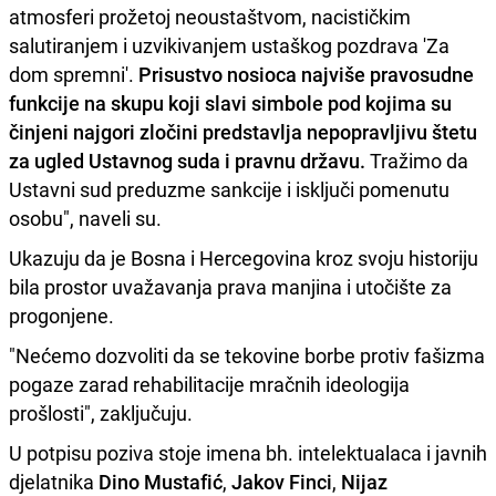
atmosferi prožetoj neoustaštvom, nacističkim
salutiranjem i uzvikivanjem ustaškog pozdrava 'Za
dom spremni'.
Prisustvo nosioca najviše pravosudne
funkcije na skupu koji slavi simbole pod kojima su
činjeni najgori zločini predstavlja nepopravljivu štetu
za ugled Ustavnog suda i pravnu državu.
Tražimo da
Ustavni sud preduzme sankcije i isključi pomenutu
osobu", naveli su.
Ukazuju da je Bosna i Hercegovina kroz svoju historiju
bila prostor uvažavanja prava manjina i utočište za
progonjene.
"Nećemo dozvoliti da se tekovine borbe protiv fašizma
pogaze zarad rehabilitacije mračnih ideologija
prošlosti", zaključuju.
U potpisu poziva stoje imena bh. intelektualaca i javnih
djelatnika
Dino Mustafić
,
Jakov Finci
,
Nijaz