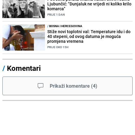
Ljubunčić: "Dunjaluk ne vrijedi ni koliko krilo
komarca"
PRIJE 1 DAN
/
BOSNA I HERCEGOVINA
Stiže novi toplotni val: Temperature idu i do
40 stepeni, od ovog datuma je moguća
promjena vremena
PRIJE OKO 15H
/
Komentari
Prikaži komentare
(
4
)