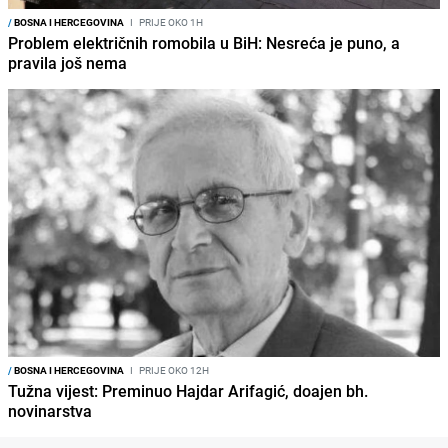
/
BOSNA I HERCEGOVINA
I
PRIJE OKO 1H
Problem električnih romobila u BiH: Nesreća je puno, a
pravila još nema
/
BOSNA I HERCEGOVINA
I
PRIJE OKO 12H
Tužna vijest: Preminuo Hajdar Arifagić, doajen bh.
novinarstva