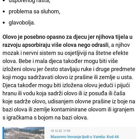
usporenog rasta,
problema sa sluhom,
glavobolja.
Olovo je posebno opasno za djecu jer njihova tijela u
razvoju apsorbiraju više olova nego odrasli
, a njihov
mozak i nervni sistem su osjetljiviji na štetne efekte
olova. Bebe i mala djeca također mogu biti više
izloženi olovu jer često stavljaju ruke i druge predmete
koji mogu sadržavati olovo iz prašine ili zemlje u usta.
Djeca također mogu biti izložena olovu jedući i pijući
hranu ili vodu koja sadrži olovo ili iz posuđa ili čaša
koje sadrže olovo, udisanjem olovne prašine iz boje na
bazi olova ili zemlje kontaminirane olovom ili igranjem
s igračkama s bojom na bazi olova.
18.12.25. 11:34
Masovno trovanje ljudi u Varešu: Kod 44