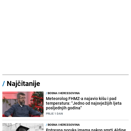
/
Najčitanije
/
BOSNA I HERCEGOVINA
Meteorolog FHMZ-a najavio kišu i pad
temperatura: "Jedno od najsvježijih ljeta
posljednjih godina"
PRIJE 1 DAN
/
BOSNA I HERCEGOVINA
Potresna poruka imama nakon smrti Aldine