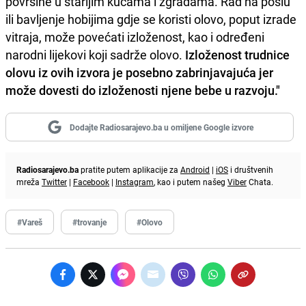
površine u starijim kućama i zgradama. Rad na poslu
ili bavljenje hobijima gdje se koristi olovo, poput izrade
vitraja, može povećati izloženost, kao i određeni
narodni lijekovi koji sadrže olovo.
Izloženost trudnice
olovu iz ovih izvora je posebno zabrinjavajuća jer
može dovesti do izloženosti njene bebe u razvoju."
Dodajte Radiosarajevo.ba u omiljene Google izvore
Radiosarajevo.ba
pratite putem aplikacije za
Android
|
iOS
i društvenih
mreža
Twitter
|
Facebook
|
Instagram
, kao i putem našeg
Viber
Chata.
#Vareš
#trovanje
#Olovo