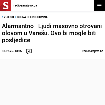
Otvor
/
VIJESTI
/
BOSNA I HERCEGOVINA
Alarmantno | Ljudi masovno otrovani
olovom u Varešu. Ovo bi mogle biti
posljedice
18.12.25. 13:35
Radiosarajevo.ba
4