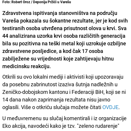
Foto: Robert Oroz / Deponija Pržići u Varešu
Zdravstvena ispitivanja stanovništva na području
Vareša pokazala su šokantne rezultate, jer je kod svih
testiranih osoba utvrđena prisutnost olova u krvi. Sva
44 analizirana uzorka krvi osoba različitih generacija
bila su pozitivna na teški metal koji uzrokuje ozbiljne
zdravstvene posljedice, a kod čak 17 osoba
zabilježene su vrijednosti koje zahtijevaju hitnu
medicinsku reakciju.
Otkrili su ovo lokalni mediji i aktivisti koji upozoravaju
da posebnu zabrinutost izaziva šutnja nadležnih u
Zeničko-dobojskom kantonu i Federaciji BiH, koji se ni
14 dana nakon zaprimanja rezultata nisu javno
oglasili. Više o otkriću slučaja možete čitati
OVDJE
.
U međuvremenu su slučaj komentirali i iz organizacije
Eko akcija, navodeći kako je tzv. "zeleno rudarenje"