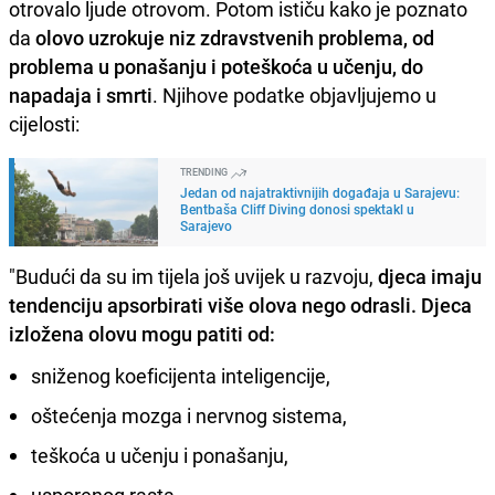
otrovalo ljude otrovom. Potom ističu kako je poznato
da
olovo uzrokuje niz zdravstvenih problema, od
problema u ponašanju i poteškoća u učenju, do
napadaja i smrti
. Njihove podatke objavljujemo u
cijelosti:
TRENDING
Jedan od najatraktivnijih događaja u Sarajevu:
Bentbaša Cliff Diving donosi spektakl u
Sarajevo
"Budući da su im tijela još uvijek u razvoju,
djeca imaju
tendenciju apsorbirati više olova nego odrasli. Djeca
izložena olovu mogu patiti od:
sniženog koeficijenta inteligencije,
oštećenja mozga i nervnog sistema,
teškoća u učenju i ponašanju,