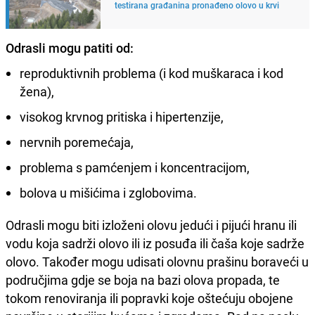
testirana građanina pronađeno olovo u krvi
Odrasli mogu patiti od:
reproduktivnih problema (i kod muškaraca i kod
žena),
visokog krvnog pritiska i hipertenzije,
nervnih poremećaja,
problema s pamćenjem i koncentracijom,
bolova u mišićima i zglobovima.
Odrasli mogu biti izloženi olovu jedući i pijući hranu ili
vodu koja sadrži olovo ili iz posuđa ili čaša koje sadrže
olovo. Također mogu udisati olovnu prašinu boraveći u
područjima gdje se boja na bazi olova propada, te
tokom renoviranja ili popravki koje oštećuju obojene