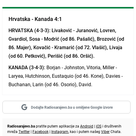
Hrvatska - Kanada 4:1
HRVATSKA (4-3-3):
Livaković - Juranović, Lovren,
Gvardiol, Sosa - Modrić (od 86. Pašalić), Brozović (od
86. Majer), Kovačić - Kramarić (od 72. Vlašić), Livaja
(od 60. Petković), Perišić (od 86. Oršić).
KANADA (3-4-3):
Borjan - Johnston, Vitoria, Miller -
Laryea, Hutchinson, Eustaquio (od 46. Kone), Davies -
Buchanan, Larin (od 46. Osorio), David.
Dodajte Radiosarajevo.ba u omiljene Google izvore
Radiosarajevo.ba
pratite putem aplikacije za
Android
|
iOS
i društvenih
mreža
Twitter
|
Facebook
|
Instagram
, kao i putem našeg
Viber
Chata.