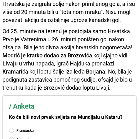
Hrvatska je zaigrala bolje nakon primljenog gola, ali su
više od 20 minuta bili u "totalnom mraku". Nisu mogli
povezati akciju da ozbiljnije ugroze kanadski gol.
Od 25. minute na terenu je postojala samo Hrvatska.
Prvo je Vatrenima u 26. minuti poništen gol nakon
ofsajda. Bila je to divna akcija hrvatskih nogometaša!
Modrić je kratko dodao za Brozovića
koji sjajno vidi
Livaju
u vrhu napada, igrač Hajduka pronalazi
Kramarića
koji loptu šalje iza leđa
Borjana
. No, bila je
podignuta zastavica pomoćnog sudije, ofsajd je bio u
trenutku kada je Brozović dodao loptu Livaji.
/
Anketa
Ko će biti novi prvak svijeta na Mundijalu u Kataru?
Francuska