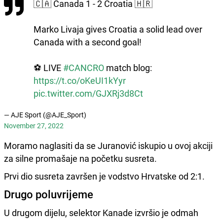
🇨🇦 Canada 1 - 2 Croatia 🇭🇷
Marko Livaja gives Croatia a solid lead over
Canada with a second goal!
⚽ LIVE
#CANCRO
match blog:
https://t.co/oKeUI1kYyr
pic.twitter.com/GJXRj3d8Ct
— AJE Sport (@AJE_Sport)
November 27, 2022
Moramo naglasiti da se Juranović iskupio u ovoj akciji
za silne promašaje na početku susreta.
Prvi dio susreta završen je vodstvo Hrvatske od 2:1.
Drugo poluvrijeme
U drugom dijelu, selektor Kanade izvršio je odmah