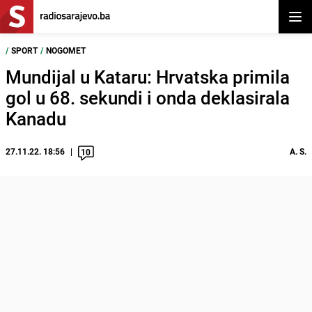
Otvor
/
SPORT
/
NOGOMET
Mundijal u Kataru: Hrvatska primila
gol u 68. sekundi i onda deklasirala
Kanadu
27.11.22. 18:56
A. S.
10