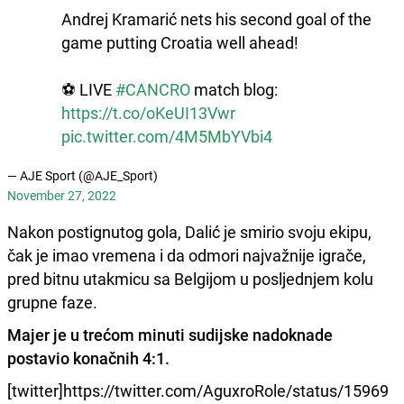
Andrej Kramarić nets his second goal of the
game putting Croatia well ahead!
⚽ LIVE
#CANCRO
match blog:
https://t.co/oKeUI13Vwr
pic.twitter.com/4M5MbYVbi4
— AJE Sport (@AJE_Sport)
November 27, 2022
Nakon postignutog gola, Dalić je smirio svoju ekipu,
čak je imao vremena i da odmori najvažnije igrače,
pred bitnu utakmicu sa Belgijom u posljednjem kolu
grupne faze.
Majer je u trećom minuti sudijske nadoknade
postavio konačnih 4:1.
[twitter]https://twitter.com/AguxroRole/status/15969