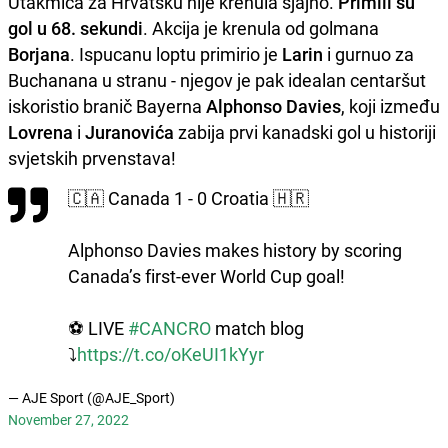
Utakmica za Hrvatsku nije krenula sjajno.
Primili su
gol u 68. sekundi
. Akcija je krenula od golmana
Borjana
. Ispucanu loptu primirio je
Larin
i gurnuo za
Buchanana u stranu - njegov je pak idealan centaršut
iskoristio branič Bayerna
Alphonso Davies
, koji između
Lovrena
i
Juranovića
zabija prvi kanadski gol u historiji
svjetskih prvenstava!
🇨🇦 Canada 1 - 0 Croatia 🇭🇷
Alphonso Davies makes history by scoring
Canada’s first-ever World Cup goal!
⚽ LIVE
#CANCRO
match blog
⤵️
https://t.co/oKeUI1kYyr
— AJE Sport (@AJE_Sport)
November 27, 2022