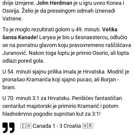
dvije izmjene.
John Herdman
je u igru uveo Konea i
Osorija. Želio je da pressingom odmah iznenadi
Vatrene.
To je moglo rezultirati golom u 49. minuti.
Velika
šansa Kanade!
Laryea je bio u šesnaestercu, odlučio
se na povratnu glavom koju pravovremeno raščišćava
Juranović. Nakon toga loptu je primio Osorio, ali lopta
odlazi pored gola.
U 54. minuti sjajnu prilika imala je Hrvatska. Modrić je
pronašao Kramarića koji sjajno pucao, ali Borjan -
brani.
U 70. minuti 3:1 za Hrvatsku. Perišićev fantastičan
centaršut majstorski je primirio Kramarić i potom
hladnokrvno pogodio suprotan kut za 3:1!
🇨🇦 Canada 1 - 3 Croatia 🇭🇷