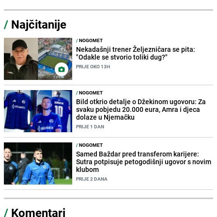
/
Najčitanije
/
NOGOMET
Nekadašnji trener Željezničara se pita:
"Odakle se stvorio toliki dug?"
PRIJE OKO 13H
/
NOGOMET
Bild otkrio detalje o Džekinom ugovoru: Za
svaku pobjedu 20.000 eura, Amra i djeca
dolaze u Njemačku
PRIJE 1 DAN
/
NOGOMET
Samed Baždar pred transferom karijere:
Sutra potpisuje petogodišnji ugovor s novim
klubom
PRIJE 2 DANA
/
Komentari