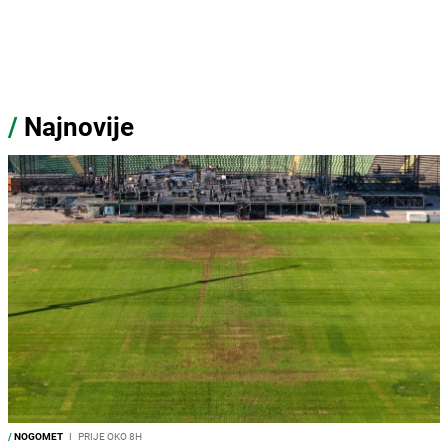
/
Najnovije
/
NOGOMET
I
PRIJE OKO 8H