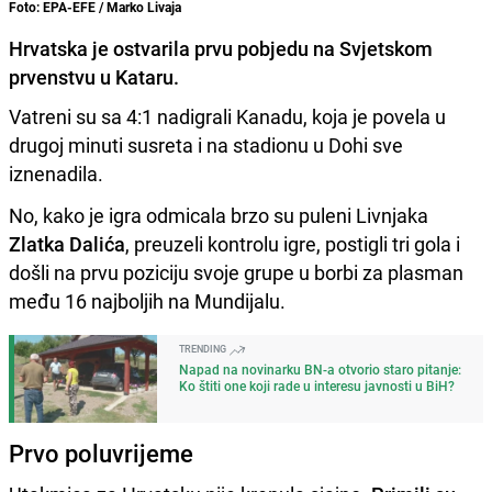
Foto: EPA-EFE / Marko Livaja
Hrvatska je ostvarila prvu pobjedu na Svjetskom
prvenstvu u Kataru.
Vatreni su sa 4:1 nadigrali Kanadu, koja je povela u
drugoj minuti susreta i na stadionu u Dohi sve
iznenadila.
No, kako je igra odmicala brzo su puleni Livnjaka
Zlatka Dalića
, preuzeli kontrolu igre, postigli tri gola i
došli na prvu poziciju svoje grupe u borbi za plasman
među 16 najboljih na Mundijalu.
TRENDING
Napad na novinarku BN-a otvorio staro pitanje:
Ko štiti one koji rade u interesu javnosti u BiH?
Prvo poluvrijeme