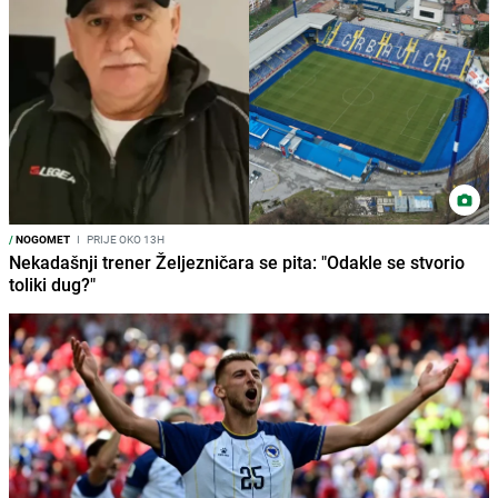
/
NOGOMET
I
PRIJE OKO 13H
Nekadašnji trener Željezničara se pita: "Odakle se stvorio
toliki dug?"