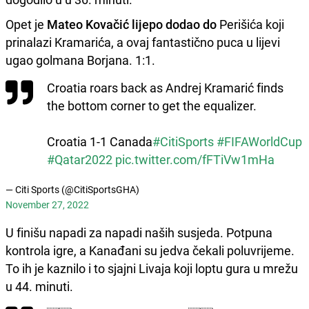
Opet je
Mateo Kovačić lijepo dodao do
Perišića koji
prinalazi Kramarića, a ovaj fantastično puca u lijevi
ugao golmana Borjana. 1:1.
Croatia roars back as Andrej Kramarić finds
the bottom corner to get the equalizer.
Croatia 1-1 Canada
#CitiSports
#FIFAWorldCup
#Qatar2022
pic.twitter.com/fFTiVw1mHa
— Citi Sports (@CitiSportsGHA)
November 27, 2022
U finišu napadi za napadi naših susjeda. Potpuna
kontrola igre, a Kanađani su jedva čekali poluvrijeme.
To ih je kaznilo i to sjajni Livaja koji loptu gura u mrežu
u 44. minuti.