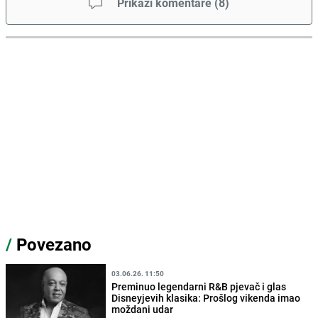
Prikaži komentare
(
8
)
/
Povezano
03.06.26. 11:50
Preminuo legendarni R&B pjevač i glas
Disneyjevih klasika: Prošlog vikenda imao
moždani udar