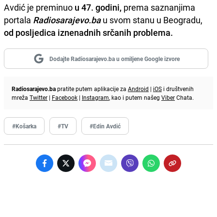
Avdić je preminuo
u 47. godini,
prema saznanjima
portala
Radiosarajevo.ba
u svom stanu u Beogradu,
od posljedica iznenadnih srčanih problema.
Dodajte Radiosarajevo.ba u omiljene Google izvore
Radiosarajevo.ba
pratite putem aplikacije za
Android
|
iOS
i društvenih
mreža
Twitter
|
Facebook
|
Instagram
, kao i putem našeg
Viber
Chata.
#Košarka
#TV
#Edin Avdić