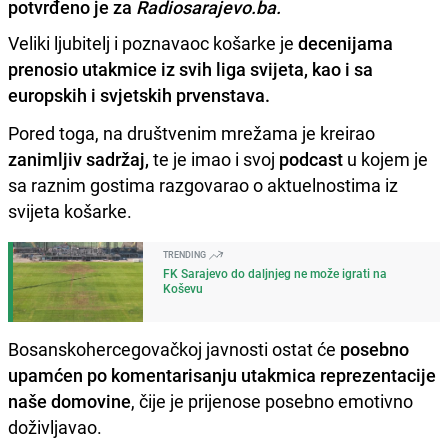
potvrđeno je za
Radiosarajevo.ba.
Veliki ljubitelj i poznavaoc košarke je
decenijama
prenosio utakmice iz svih liga svijeta, kao i sa
europskih i svjetskih prvenstava.
Pored toga, na društvenim mrežama je kreirao
zanimljiv sadržaj,
te je imao i svoj
podcast
u kojem je
sa raznim gostima razgovarao o aktuelnostima iz
svijeta košarke.
TRENDING
FK Sarajevo do daljnjeg ne može igrati na
Koševu
Bosanskohercegovačkoj javnosti ostat će
posebno
upamćen po komentarisanju utakmica reprezentacije
naše domovine
, čije je prijenose posebno emotivno
doživljavao.