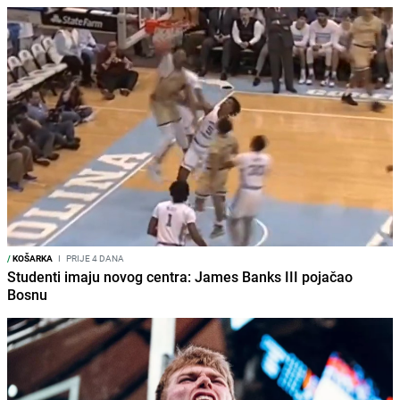
/
KOŠARKA
I
PRIJE 4 DANA
Studenti imaju novog centra: James Banks III pojačao
Bosnu