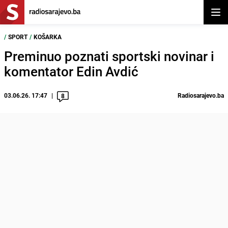
Otvor
/
SPORT
/
KOŠARKA
Preminuo poznati sportski novinar i
komentator Edin Avdić
03.06.26. 17:47
Radiosarajevo.ba
8