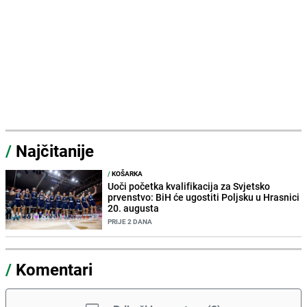
/
Najčitanije
/
KOŠARKA
Uoči početka kvalifikacija za Svjetsko
prvenstvo: BiH će ugostiti Poljsku u Hrasnici
20. augusta
PRIJE 2 DANA
/
Komentari