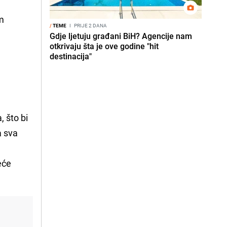
t
m
/
TEME
I
PRIJE 2 DANA
Gdje ljetuju građani BiH? Agencije nam
otkrivaju šta je ove godine "hit
destinacija"
t
, što bi
a sva
neće