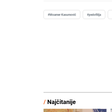
#Moamer Kasumović
#pedofilija
/
Najčitanije