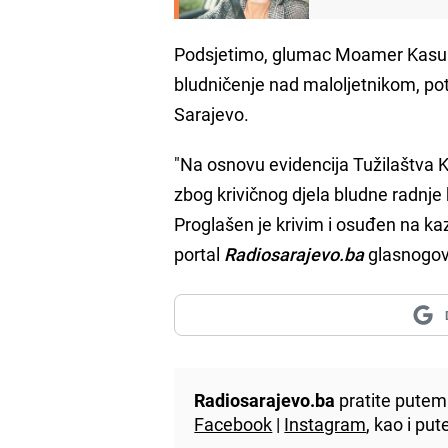
Podsjetimo, glumac Moamer Kasumo
bludničenje nad maloljetnikom, pot
Sarajevo.
"Na osnovu evidencija Tužilaštva 
zbog krivičnog djela bludne radnj
Proglašen je krivim i osuđen na kaz
portal
Radiosarajevo.ba
glasnogovo
Radiosarajevo.ba
pratite putem 
Facebook
|
Instagram
, kao i p