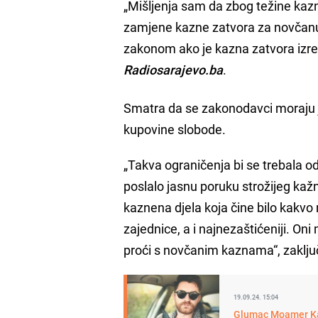
„Mišljenja sam da zbog težine kazn
zamjene kazne zatvora za novčan
zakonom ako je kazna zatvora izreč
Radiosarajevo.ba
.
Smatra da se zakonodavci moraju j
kupovine slobode.
„Takva ograničenja bi se trebala odn
poslalo jasnu poruku strožijeg kažn
kaznena djela koja čine bilo kakvo n
zajednice, a i najnezaštićeniji. Oni 
proći s novčanim kaznama“, zaključ
19.09.24. 15:04
Glumac Moamer Kas