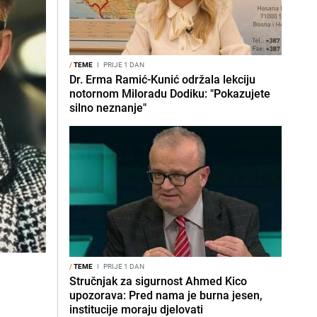
/
TEME
I
PRIJE 1 DAN
Dr. Erma Ramić-Kunić održala lekciju
notornom Miloradu Dodiku: "Pokazujete
silno neznanje"
/
TEME
I
PRIJE 1 DAN
Stručnjak za sigurnost Ahmed Kico
upozorava: Pred nama je burna jesen,
institucije moraju djelovati