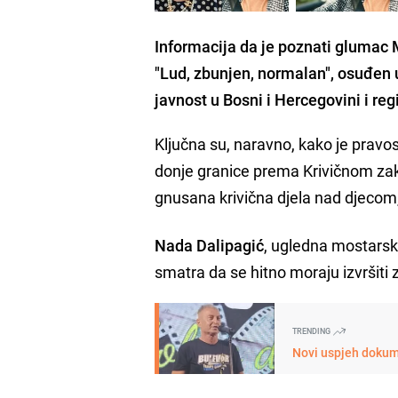
Informacija da je poznati glumac 
"Lud, zbunjen, normalan", osuđen 
javnost u Bosni i Hercegovini i regij
Ključna su, naravno, kako je prav
donje granice prema Krivičnom zak
gnusana krivična djela nad djecom,
Nada Dalipagić
, ugledna mostarsk
smatra da se hitno moraju izvršit
TRENDING
Novi uspjeh dokume