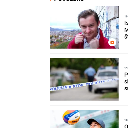
19
I
M
š
19
P
s
s
18
O