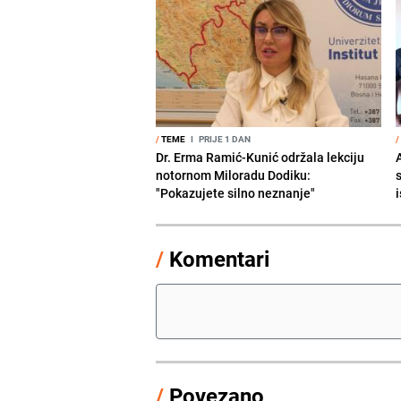
/
TEME
I
PRIJE 1 DAN
/
Dr. Erma Ramić-Kunić održala lekciju
A
notornom Miloradu Dodiku:
"Pokazujete silno neznanje"
i
/
Komentari
/
Povezano