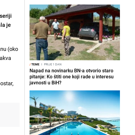
eriji
la je
znu (oko
takva
/
TEME
I
PRIJE 1 DAN
Napad na novinarku BN-a otvorio staro
pitanje: Ko štiti one koji rade u interesu
javnosti u BiH?
ostar,