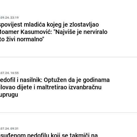
.09.24. 23:19
spovijest mladića kojeg je zlostavljao
oamer Kasumović: "Najviše je nerviralo
to živi normalno"
.07.24. 16:55
edofil i nasilnik: Optužen da je godinama
ilovao dijete i maltretirao izvanbračnu
uprugu
.07.24. 09:31
suđenom pedofilu koji se takmiči na