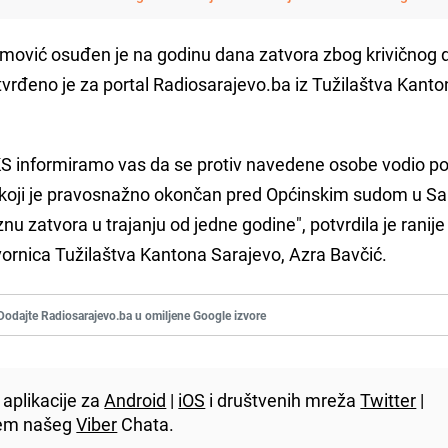
vić osuđen je na godinu dana zatvora zbog krivičnog d
vrđeno je za portal Radiosarajevo.ba iz Tužilaštva Kant
KS informiramo vas da se protiv navedene osobe vodio p
e koji je pravosnažno okončan pred Općinskim sudom u Sa
nu zatvora u trajanju od jedne godine", potvrdila je ranije
rnica Tužilaštva Kantona Sarajevo, Azra Bavčić.
Dodajte Radiosarajevo.ba u omiljene Google izvore
aplikacije za
Android
|
iOS
i društvenih mreža
Twitter
|
utem našeg
Viber
Chata.