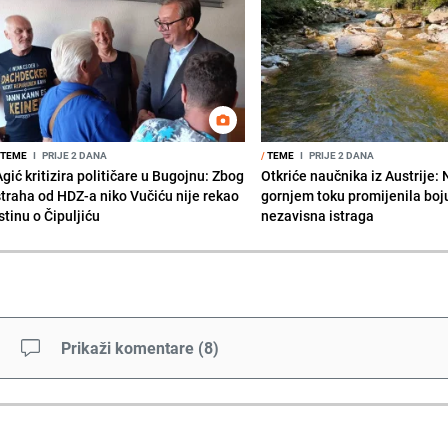
TEME
I
PRIJE 2 DANA
/
TEME
I
PRIJE 2 DANA
gić kritizira političare u Bugojnu: Zbog
Otkriće naučnika iz Austrije:
straha od HDZ-a niko Vučiću nije rekao
gornjem toku promijenila boju
stinu o Čipuljiću
nezavisna istraga
Prikaži komentare
(
8
)