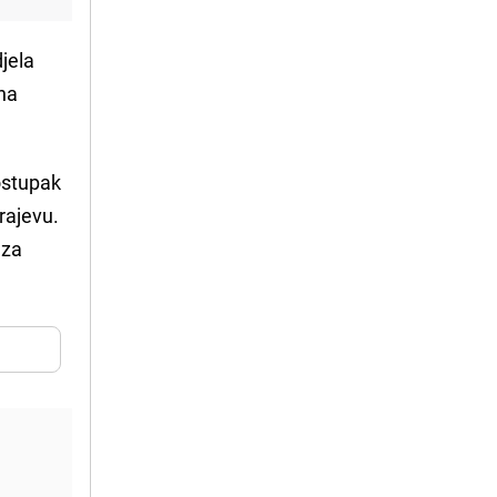
jela
ona
ostupak
rajevu.
 za