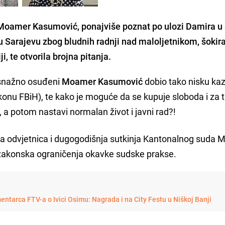
Moamer Kasumović, ponajviše poznat po ulozi Damira u s
u Sarajevu zbog bludnih radnji nad maloljetnikom, šokira
i, te otvorila brojna pitanja.
osnažno osuđeni
Moamer Kasumović
dobio tako nisku ka
onu FBiH), te kako je moguće da se kupuje sloboda i za 
 a potom nastavi normalan život i javni rad?!
a odvjetnica i dugogodišnja sutkinja Kantonalnog suda M
i zakonska ograničenja okavke sudske prakse.
ntarca FTV-a o Ivici Osimu: Nagrada i na City Festu u Niškoj Banji