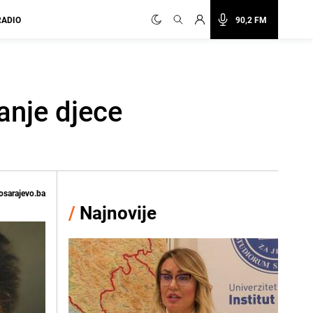
RADIO
90,2 FM
anje djece
osarajevo.ba
/
Najnovije