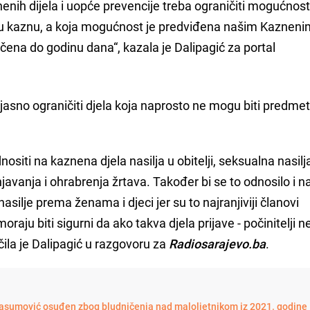
enih dijela i uopće prevencije treba ograničiti mogućnos
u kaznu, a koja mogućnost je predviđena našim Kazneni
ena do godinu dana“, kazala je Dalipagić za portal
asno ograničiti djela koja naprosto ne mogu biti predme
ositi na kaznena djela nasilja u obitelji, seksualna nasilja
javanja i ohrabrenja žrtava. Također bi se to odnosilo i n
asilje prema ženama i djeci jer su to najranjiviji članovi
moraju biti sigurni da ako takva djela prijave - počinitelji 
ila je Dalipagić u razgovoru za
Radiosarajevo.ba
.
umović osuđen zbog bludničenja nad maloljetnikom iz 2021. godine